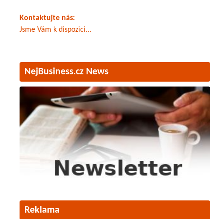
Kontaktujte nás:
Jsme Vám k dispozici...
NejBusiness.cz News
Reklama