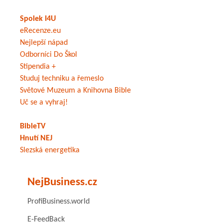
Spolek I4U
eRecenze.eu
Nejlepší nápad
Odborníci Do Škol
Stipendia +
Studuj techniku a řemeslo
Světové Muzeum a Knihovna Bible
Uč se a vyhraj!
BibleTV
Hnutí NEJ
Slezská energetika
NejBusiness.cz
ProfiBusiness.world
E-FeedBack