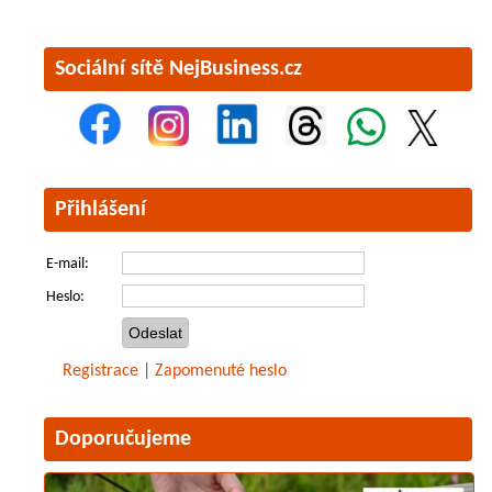
Sociální sítě NejBusiness.cz
Přihlášení
E-mail:
Heslo:
Registrace
|
Zapomenuté heslo
Doporučujeme