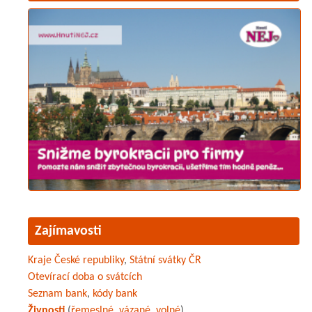
Zajímavosti
Kraje České republiky
,
Státní svátky ČR
Otevírací doba o svátcích
Seznam bank
,
kódy bank
Živnosti
(
řemeslné
,
vázané
,
volné
)