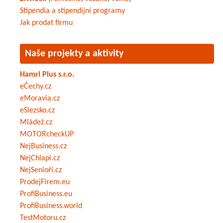
Stipendia a stipendijní programy
Jak prodat firmu
Naše projekty a aktivity
Hamri Plus s.r.o.
eČechy.cz
eMoravia.cz
eSlezsko.cz
Mládež.cz
MOTORcheckUP
NejBusiness.cz
NejChlapi.cz
NejSenioři.cz
ProdejFirem.eu
ProfiBusiness.eu
ProfiBusiness.world
TestMotoru.cz