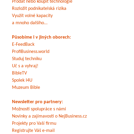
Prodat nebo koupit technologie
Rozložit podnikatelská rizika
Využít volné kapacity
a mnoho dalšího...
Působíme i v jiných oborech:
E-FeedBack
ProfiBusiness.world
Studuj techniku
Uč s a vyhraj!
BibleTV
Spolek I4U
Muzeum Bible
Newsletter pro partnery:
Možnosti spolupráce s námi
Novinky a zajímavosti o NejBusiness.cz
Projekty pro Vaší firmu
Registrujte Váš e-mail