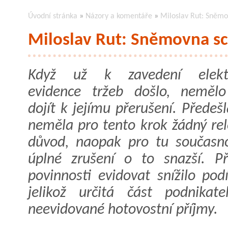
Úvodní stránka
»
Názory a komentáře
»
Miloslav Rut: Sněmo
Miloslav Rut: Sněmovna sc
Když už k zavedení elektr
evidence tržeb došlo, neměl
dojít k jejímu přerušení. Předeš
neměla pro tento krok žádný rel
důvod, naopak pro tu současn
úplné zrušení o to snazší. Př
povinnosti evidovat snížilo pod
jelikož určitá část podnikat
neevidované hotovostní příjmy.