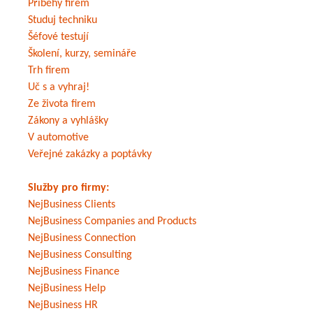
Příběhy firem
Studuj techniku
Šéfové testují
Školení, kurzy, semináře
Trh firem
Uč s a vyhraj!
Ze života firem
Zákony a vyhlášky
V automotive
Veřejné zakázky a poptávky
Služby pro firmy:
NejBusiness Clients
NejBusiness Companies and Products
NejBusiness Connection
NejBusiness Consulting
NejBusiness Finance
NejBusiness Help
NejBusiness HR