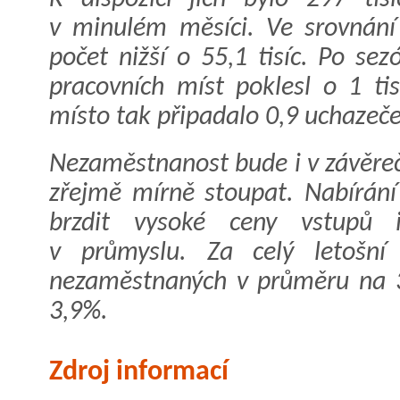
v minulém měsíci. Ve srovnání
počet nižší o 55,1 tisíc. Po se
pracovních míst poklesl o 1 ti
místo tak připadalo 0,9 uchazeče
Nezaměstnanost bude i v závěreč
zřejmě mírně stoupat. Nabírán
brzdit vysoké ceny vstupů i
v průmyslu. Za celý letošní
nezaměstnaných v průměru na 3
3,9%.
Zdroj informací