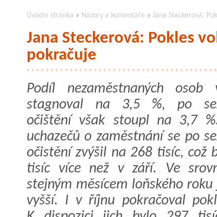
Úvodní stránka
»
Názory a komentáře
»
Jana Steckerová: Po
Jana Steckerová: Pokles vo
pokračuje
Podíl nezaměstnaných osob v
stagnoval na 3,5 %, po se
očištění však stoupl na 3,7 %
uchazečů o zaměstnání se po s
očistění zvýšil na 268 tisíc, což 
tisíc více než v září. Ve srov
stejným měsícem loňského roku je
vyšší. I v říjnu pokračoval pok
K dispozici jich bylo 297 tis