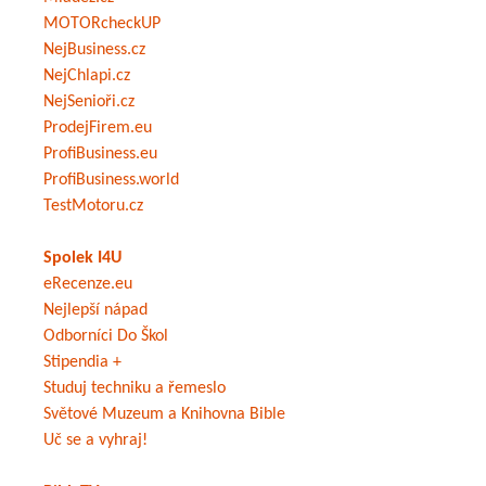
MOTORcheckUP
NejBusiness.cz
NejChlapi.cz
NejSenioři.cz
ProdejFirem.eu
ProfiBusiness.eu
ProfiBusiness.world
TestMotoru.cz
Spolek I4U
eRecenze.eu
Nejlepší nápad
Odborníci Do Škol
Stipendia +
Studuj techniku a řemeslo
Světové Muzeum a Knihovna Bible
Uč se a vyhraj!