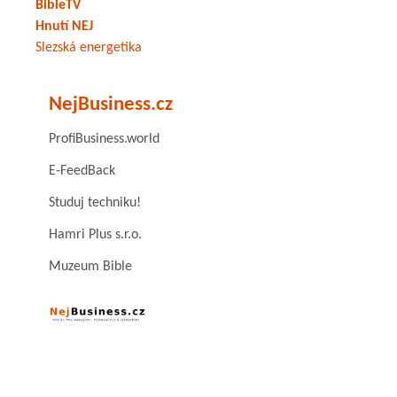
BibleTV
Hnutí NEJ
Slezská energetika
NejBusiness.cz
ProfiBusiness.world
E-FeedBack
Studuj techniku!
Hamri Plus s.r.o.
Muzeum Bible