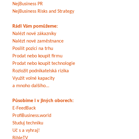
NejBusiness PR
NejBusiness Risks and Strategy
Rádi Vám pomůžeme:
Nalézt nové zákazníky
Nalézt nové zaměstnance
Posílit pozici na trhu
Prodat nebo koupit firmu
Prodat nebo koupit technologie
Rozložit podnikatelská rizika
Využít volné kapacity
a mnoho dalšího...
Působíme i v jiných oborech:
E-FeedBack
ProfiBusiness.world
Studuj techniku
Uč s a vyhraj!
BibleTV