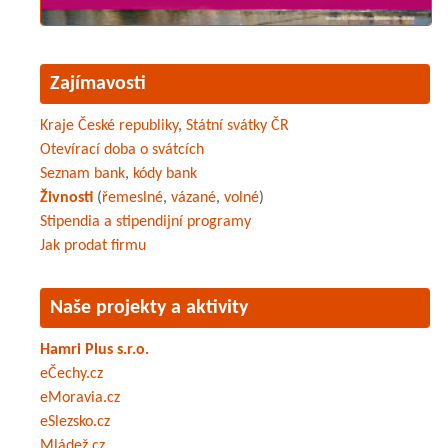
Zajímavosti
Kraje České republiky
,
Státní svátky ČR
Otevírací doba o svátcích
Seznam bank
,
kódy bank
Živnosti
(
řemeslné
,
vázané
,
volné
)
Stipendia a stipendijní programy
Jak prodat firmu
Naše projekty a aktivity
Hamri Plus s.r.o.
eČechy.cz
eMoravia.cz
eSlezsko.cz
Mládež.cz