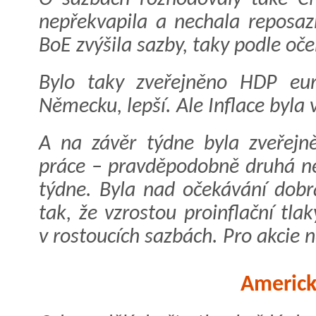
nepřekvapila a nechala reposa
BoE zvýšila sazby, taky podle oče
Bylo taky zveřejněno HDP euro
Německu, lepší. Ale Inflace byla v
A na závěr týdne byla zveřejn
práce – pravděpodobně druhá ne
týdne. Byla nad očekávání dobrá
tak, že vzrostou proinflační tl
v rostoucích sazbách. Pro akcie 
Americk