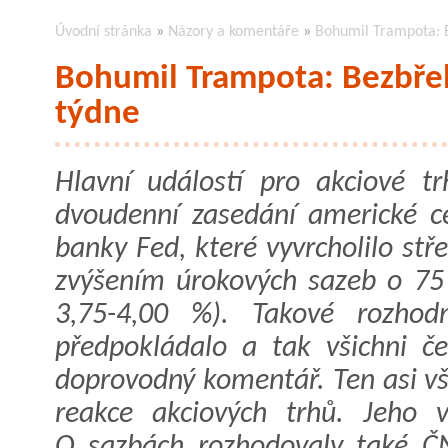
Úvodní stránka
»
Názory a komentáře
»
Bohumil Trampota: 
Bohumil Trampota: Bezbře
týdne
Hlavní událostí pro akciové tr
dvoudenní zasedání americké ce
banky Fed, které vyvrcholilo st
zvýšením úrokových sazeb o 75
3,75-4,00 %). Takové rozhod
předpokládalo a tak všichni če
doprovodný komentář. Ten asi vš
reakce akciových trhů. Jeho v
O sazbách rozhodovaly také Č