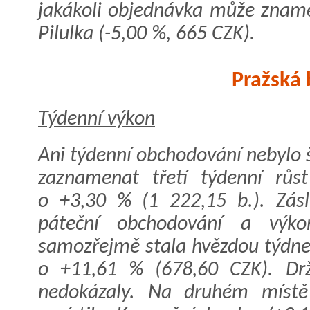
jakákoli objednávka může zname
Pilulka (-5,00 %, 665 CZK).
Pražská 
Týdenní výkon
Ani týdenní obchodování nebylo 
zaznamenat třetí týdenní růs
o +3,30 % (1 222,15 b.). Zá
páteční obchodování a výko
samozřejmě stala hvězdou týdne.
o +11,61 % (678,60 CZK). Drže
nedokázaly. Na druhém místě