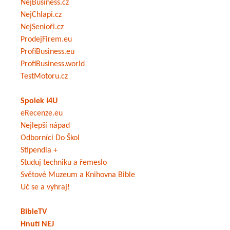
NejBusiness.cz
NejChlapi.cz
NejSenioři.cz
ProdejFirem.eu
ProfiBusiness.eu
ProfiBusiness.world
TestMotoru.cz
Spolek I4U
eRecenze.eu
Nejlepší nápad
Odborníci Do Škol
Stipendia +
Studuj techniku a řemeslo
Světové Muzeum a Knihovna Bible
Uč se a vyhraj!
BibleTV
Hnutí NEJ