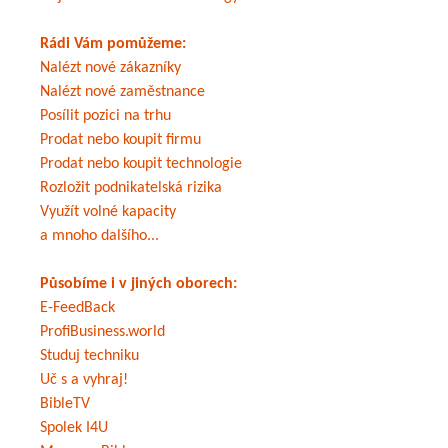
Rádi Vám pomůžeme:
Nalézt nové zákazníky
Nalézt nové zaměstnance
Posílit pozici na trhu
Prodat nebo koupit firmu
Prodat nebo koupit technologie
Rozložit podnikatelská rizika
Využít volné kapacity
a mnoho dalšího...
Působíme i v jiných oborech:
E-FeedBack
ProfiBusiness.world
Studuj techniku
Uč s a vyhraj!
BibleTV
Spolek I4U