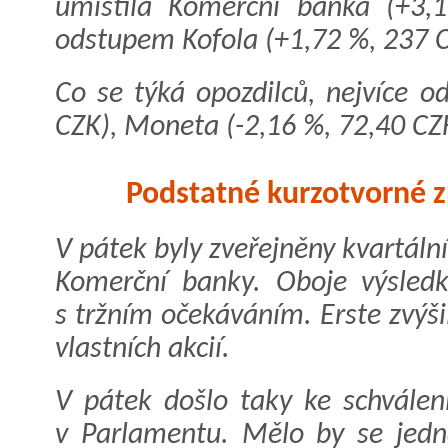
umístila Komerční banka (+3,
odstupem Kofola (+1,72 %, 237 C
Co se týká opozdilců, nejvíce o
CZK), Moneta (-2,16 %, 72,40 CZK
Podstatné kurzotvorné z
V pátek byly zveřejněny kvartáln
Komerční banky. Oboje výsled
s tržním očekáváním. Erste zvýš
vlastních akcií.
V pátek došlo taky ke schvále
v Parlamentu. Mělo by se jed