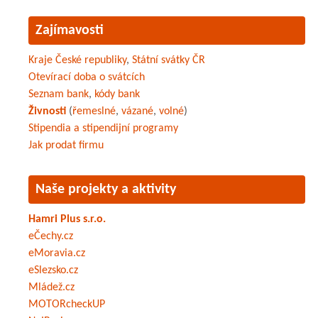
Zajímavosti
Kraje České republiky
,
Státní svátky ČR
Otevírací doba o svátcích
Seznam bank
,
kódy bank
Živnosti
(
řemeslné
,
vázané
,
volné
)
Stipendia a stipendijní programy
Jak prodat firmu
Naše projekty a aktivity
Hamri Plus s.r.o.
eČechy.cz
eMoravia.cz
eSlezsko.cz
Mládež.cz
MOTORcheckUP