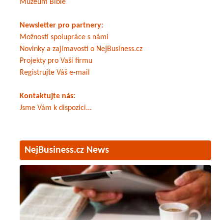
Muzeum Bible
Newsletter pro partnery:
Možnosti spolupráce s námi
Novinky a zajímavosti o NejBusiness.cz
Projekty pro Vaší firmu
Registrujte Váš e-mail
Kontaktujte nás:
Jsme Vám k dispozici...
NejBusiness.cz News