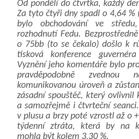
Od pondělí do čtvrtka, každý de
Za tyto čtyři dny spadl o 4,64 %
bylo obchodování ve středu,
rozhodnutí Fedu. Bezprostředně
o 75bb (to se čekalo) došlo k 
tisková konference guvernéra
Vyznění jeho komentáře bylo pro 
pravděpodobně zvednou 
komunikovanou úroveň a zůstano
zásadní spouštěč, který ovlivni
a samozřejmě i čtvrteční seanc
v plusu a brzy poté vzrostl až o
týdenní ztráta, která by na 
mohla být kolem 3,30 %.