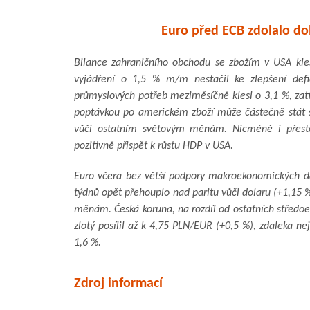
Euro před ECB zdolalo do
Bilance zahraničního obchodu se zbožím v USA kles
vyjádření o 1,5 % m/m nestačil ke zlepšení defi
průmyslových potřeb meziměsíčně klesl o 3,1 %, zatí
poptávkou po americkém zboží může částečně stát sil
vůči ostatním světovým měnám. Nicméně i přesto 
pozitivně přispět k růstu HDP v USA.
Euro včera bez větší podpory makroekonomických d
týdnů opět přehouplo nad paritu vůči dolaru (+1,15 
měnám. Česká koruna, na rozdíl od ostatních středoe
zlotý posílil až k 4,75 PLN/EUR (+0,5 %), zdaleka ne
1,6 %.
Zdroj informací