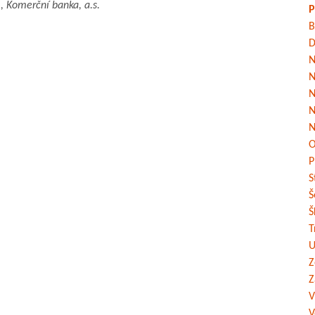
, Komerční banka, a.s.
P
B
D
N
N
N
N
N
O
P
S
Š
Š
T
U
Z
Z
V
V