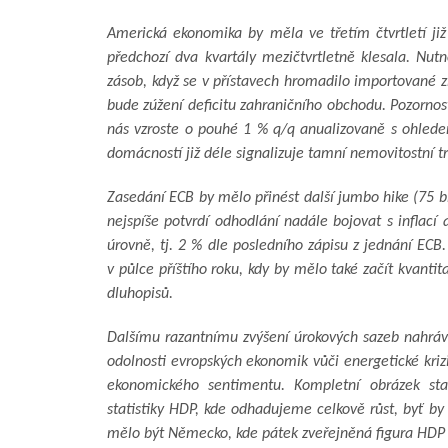
Americká ekonomika by měla ve třetím čtvrtletí ji
předchozí dva kvartály mezičtvrtletně klesala. Nu
zásob, když se v přístavech hromadilo importované 
bude zúžení deficitu zahraničního obchodu. Pozornos
nás vzroste o pouhé 1 % q/q anualizovaně s ohlede
domácností již déle signalizuje tamní nemovitostní tr
Zasedání ECB by mělo přinést další jumbo hike (75 b
nejspíše potvrdí odhodlání nadále bojovat s inflací 
úrovně, tj. 2 % dle posledního zápisu z jednání EC
v půlce příštího roku, kdy by mělo také začít kvanti
dluhopisů.
Dalšímu razantnímu zvýšení úrokových sazeb nahrávaj
odolnosti evropských ekonomik vůči energetické krizi,
ekonomického sentimentu. Kompletní obrázek st
statistiky HDP, kde odhadujeme celkově růst, byť b
mělo být Německo, kde pátek zveřejněná figura HDP 