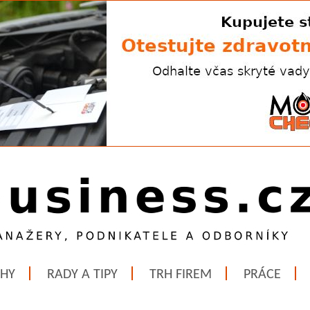
ĚHY
RADY A TIPY
TRH FIREM
PRÁCE