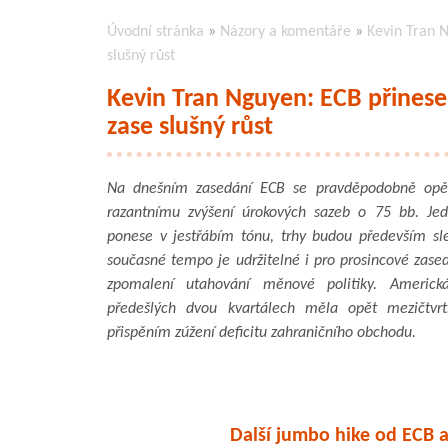
Úvodní stránka
»
Názory a komentáře
»
Kevin Tran 
slušný růst
Kevin Tran Nguyen: ECB přinese
zase slušný růst
Na dnešním zasedání ECB se pravděpodobně opět
razantnímu zvýšení úrokových sazeb o 75 bb. Je
ponese v jestřábím tónu, trhy budou především sle
současné tempo je udržitelné i pro prosincové zasedá
zpomalení utahování měnové politiky. Americ
předešlých dvou kvartálech měla opět mezičtvrt
přispěním zúžení deficitu zahraničního obchodu.
Další jumbo hike od ECB a