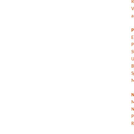
R
V
a
P
E
P
S
U
B
S
M
N
M
N
P
R