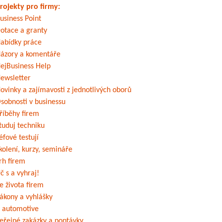
rojekty pro firmy:
usiness Point
otace a granty
abídky práce
ázory a komentáře
ejBusiness Help
ewsletter
ovinky a zajímavosti z jednotlivých oborů
sobnosti v businessu
říběhy firem
tuduj techniku
éfové testují
kolení, kurzy, semináře
rh firem
č s a vyhraj!
e života firem
ákony a vyhlášky
 automotive
eřejné zakázky a poptávky