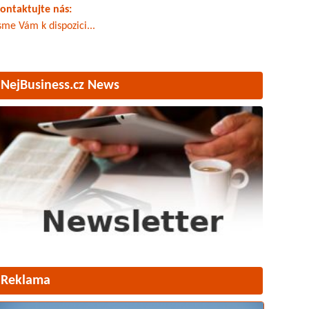
ontaktujte nás:
sme Vám k dispozici...
NejBusiness.cz News
Reklama