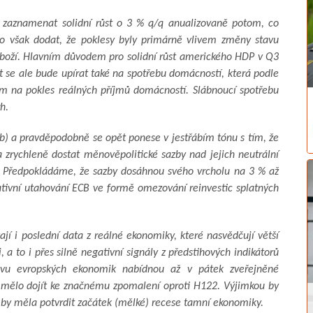
ž zaznamenat solidní růst o 3 % q/q anualizovaně potom, co
tno však dodat, že poklesy byly primárně vlivem změny stavu
zboží. Hlavním důvodem pro solidní růst amerického HDP v Q3
t se ale bude upírat také na spotřebu domácností, která podle
m na pokles reálných příjmů domácností. Slábnoucí spotřebu
h.
b) a pravděpodobně se opět ponese v jestřábím tónu s tím, že
a zrychleně dostat měnověpolitické sazby nad jejich neutrální
B. Předpokládáme, že sazby dosáhnou svého vrcholu na 3 % až
tativní utahování ECB ve formě omezování reinvestic splatných
í i poslední data z reálné ekonomiky, které nasvědčují větší
 a to i přes silně negativní signály z předstihových indikátorů
avu evropských ekonomik nabídnou až v pátek zveřejněné
y mělo dojít ke značnému zpomalení oproti H122. Výjimkou by
by měla potvrdit začátek (mělké) recese tamní ekonomiky.