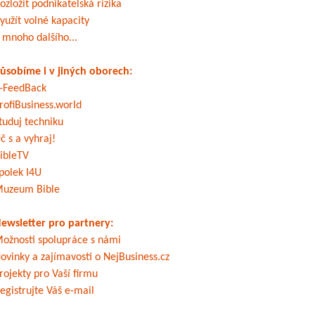
ozložit podnikatelská rizika
yužít volné kapacity
 mnoho dalšího...
ůsobíme i v jiných oborech:
-FeedBack
rofiBusiness.world
tuduj techniku
č s a vyhraj!
ibleTV
polek I4U
uzeum Bible
ewsletter pro partnery:
ožnosti spolupráce s námi
ovinky a zajímavosti o NejBusiness.cz
rojekty pro Vaší firmu
egistrujte Váš e-mail