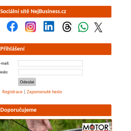
Sociální sítě NejBusiness.cz
Přihlášení
-mail:
eslo:
Registrace
|
Zapomenuté heslo
Doporučujeme