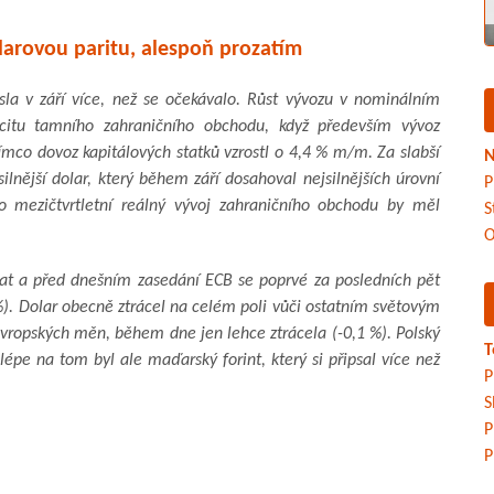
larovou paritu, alespoň prozatím
la v září více, než se očekávalo. Růst vývozu v nominálním
citu tamního zahraničního obchodu, když především vývoz
mco dovoz kapitálových statků vzrostl o 4,4 % m/m. Za slabší
N
nější dolar, který během září dosahoval nejsilnějších úrovní
P
mezičtvrtletní reálný vývoj zahraničního obchodu by měl
S
O
at a před dnešním zasedání ECB se poprvé za posledních pět
%). Dolar obecně ztrácel na celém poli vůči ostatním světovým
vropských měn, během dne jen lehce ztrácela (-0,1 %). Polský
T
jlépe na tom byl ale maďarský forint, který si připsal více než
P
S
P
P