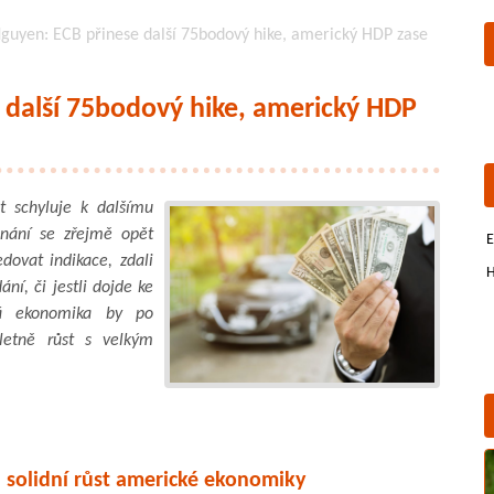
Nguyen: ECB přinese další 75bodový hike, americký HDP zase
 další 75bodový hike, americký HDP
 schyluje k dalšímu
dnání se zřejmě opět
E
dovat indikace, zdali
H
ní, či jestli dojde ke
ká ekonomika by po
letně růst s velkým
 solidní růst americké ekonomiky