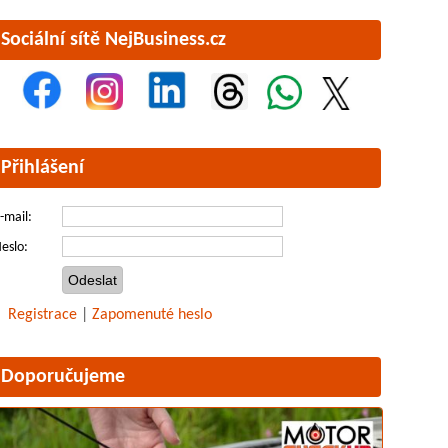
Sociální sítě NejBusiness.cz
Přihlášení
-mail:
eslo:
Registrace
|
Zapomenuté heslo
Doporučujeme