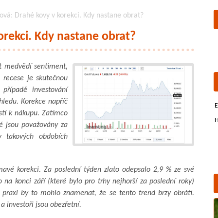
ová: Drahé kovy v korekci. Kdy nastane obrat?
orekci. Kdy nastane obrat?
t medvědí sentiment,
 recese je skutečnou
 případě investování
ohledu. Korekce napříč
E
tí k nákupu. Zatímco
H
ré jsou považovány za
v takových obdobích
mavé korekci. Za poslední týden zlato odepsalo 2,9 % ze své
o na konci září (které bylo pro trhy nejhorší za poslední roky)
 praxi by to mohlo znamenat, že se tento trend brzy obrátí.
a investoři jsou obezřetní.