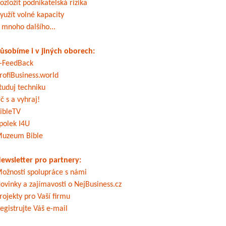
ozložit podnikatelská rizika
yužít volné kapacity
 mnoho dalšího...
ůsobíme i v jiných oborech:
-FeedBack
rofiBusiness.world
tuduj techniku
č s a vyhraj!
ibleTV
polek I4U
uzeum Bible
ewsletter pro partnery:
ožnosti spolupráce s námi
ovinky a zajímavosti o NejBusiness.cz
rojekty pro Vaší firmu
egistrujte Váš e-mail