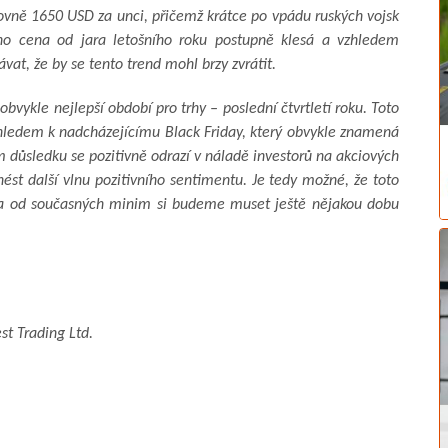
ovně 1650 USD za unci, přičemž krátce po vpádu ruských vojsk
eho cena od jara letošního roku postupně klesá a vzhledem
ávat, že by se tento trend mohl brzy zvrátit.
bvykle nejlepší období pro trhy – poslední čtvrtletí roku. Toto
zhledem k nadcházejícímu Black Friday, který obvykle znamená
m důsledku se pozitivně odrazí v náladě investorů na akciových
nést další vlnu pozitivního sentimentu. Je tedy možné, že toto
ata od současných minim si budeme muset ještě nějakou dobu
st Trading Ltd.