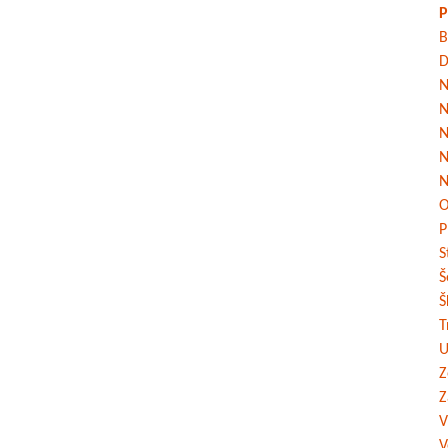
P
B
D
N
N
N
N
N
O
P
S
Š
Š
T
U
Z
Z
V
V