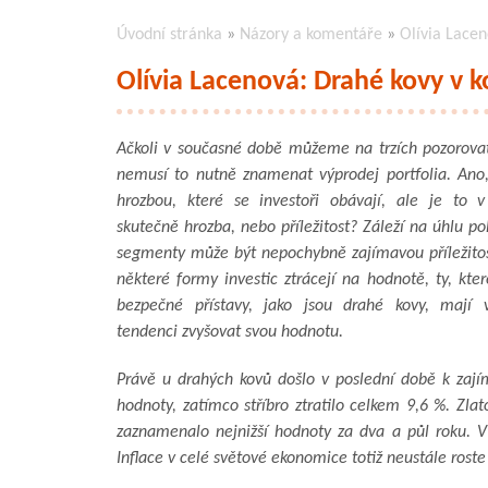
Úvodní stránka
»
Názory a komentáře
»
Olívia Lacen
Olívia Lacenová: Drahé kovy v k
Ačkoli v současné době můžeme na trzích pozorova
nemusí to nutně znamenat výprodej portfolia. Ano,
hrozbou, které se investoři obávají, ale je to v
skutečně hrozba, nebo příležitost? Záleží na úhlu p
segmenty může být nepochybně zajímavou příležitos
některé formy investic ztrácejí na hodnotě, ty, kte
bezpečné přístavy, jako jsou drahé kovy, mají 
tendenci zvyšovat svou hodnotu.
Právě u drahých kovů došlo v poslední době k zají
hodnoty, zatímco stříbro ztratilo celkem 9,6 %. Zlat
zaznamenalo nejnižší hodnoty za dva a půl roku. V
Inflace v celé světové ekonomice totiž neustále roste 