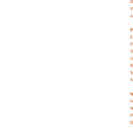
R
V
a
P
E
P
S
U
B
S
M
N
M
N
P
R