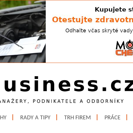
ĚHY
RADY A TIPY
TRH FIREM
PRÁCE