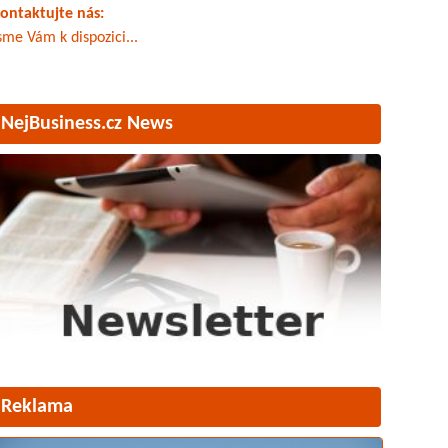
ontaktujte nás:
sme Vám k dispozici...
NejBusiness.cz News
Reklama