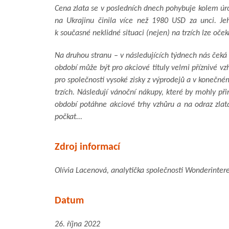
Cena zlata se v posledních dnech pohybuje kolem úr
na Ukrajinu činila více než 1980 USD za unci. J
k současné neklidné situaci (nejen) na trzích lze oček
Na druhou stranu – v následujících týdnech nás čeká o
období může být pro akciové tituly velmi příznivé v
pro společnosti vysoké zisky z výprodejů a v konečné
trzích. Následují vánoční nákupy, které by mohly při
období potáhne akciové trhy vzhůru a na odraz zl
počkat..
.
Zdroj informací
Olívia Lacenová, analytička společnosti Wonderintere
Datum
26. října 2022