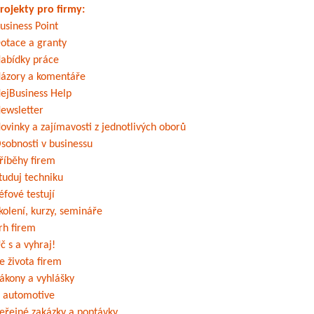
rojekty pro firmy:
usiness Point
otace a granty
abídky práce
ázory a komentáře
ejBusiness Help
ewsletter
ovinky a zajímavosti z jednotlivých oborů
sobnosti v businessu
říběhy firem
tuduj techniku
éfové testují
kolení, kurzy, semináře
rh firem
č s a vyhraj!
e života firem
ákony a vyhlášky
 automotive
eřejné zakázky a poptávky