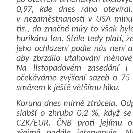
0,97, kde dnes ráno otevíral
v nezaměstnanosti v USA minul
tis., do značné míry to však by
hurikánu Ian. Stále tedy platí, 
jeho ochlazení podle nás není a
aby zbrzdilo utahování měnové
Na listopadovém zasedání i 
očekáváme zvýšení sazeb o 75 b
směrem k ještě většímu hiku.
Koruna dnes mírně ztrácela. Odp
slabší o zhruba 0,2 %, když se
CZK/EUR. ČNB proti jejímu o