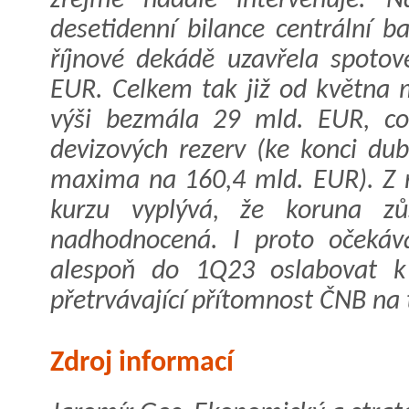
zřejmě nadále intervenuje. N
desetidenní bilance centrální 
říjnové dekádě uzavřela spoto
EUR. Celkem tak již od května 
výši bezmála 29 mld. EUR, co
devizových rezerv (ke konci du
maxima na 160,4 mld. EUR). Z 
kurzu vyplývá, že koruna zů
nadhodnocená. I proto očekáv
alespoň do 1Q23 oslabovat k
přetrvávající přítomnost ČNB na 
Zdroj informací