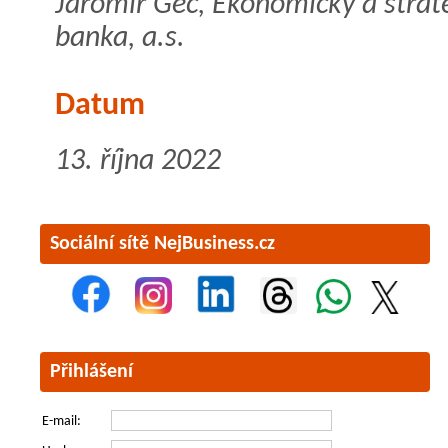
Jaromír Gec, Ekonomický a strat
banka, a.s.
Datum
13. října 2022
Sociální sítě NejBusiness.cz
Přihlášení
E-mail: