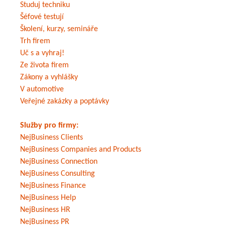
Studuj techniku
Šéfové testují
Školení, kurzy, semináře
Trh firem
Uč s a vyhraj!
Ze života firem
Zákony a vyhlášky
V automotive
Veřejné zakázky a poptávky
Služby pro firmy:
NejBusiness Clients
NejBusiness Companies and Products
NejBusiness Connection
NejBusiness Consulting
NejBusiness Finance
NejBusiness Help
NejBusiness HR
NejBusiness PR