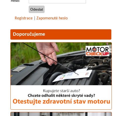
Heslo:
Registrace
|
Zapomenuté heslo
Doporučujeme