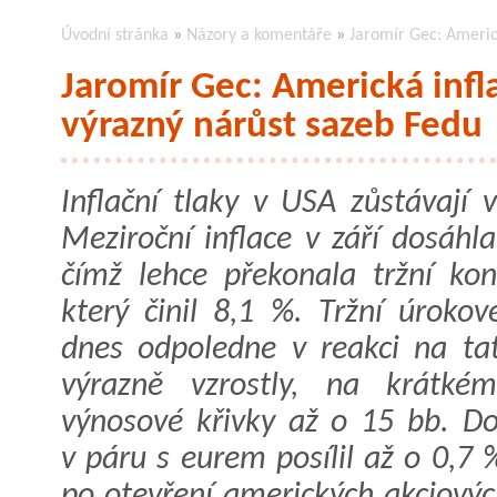
Úvodní stránka
»
Názory a komentáře
»
Jaromír Gec: Americ
Jaromír Gec: Americká infl
výrazný nárůst sazeb Fedu
Inflační tlaky v USA zůstávají 
Meziroční inflace v září dosáhl
čímž lehce překonala tržní kon
který činil 8,1 %. Tržní úrokov
dnes odpoledne v reakci na ta
výrazně vzrostly, na krátké
výnosové křivky až o 15 bb. Do
v páru s eurem posílil až o 0,7 
po otevření amerických akciových