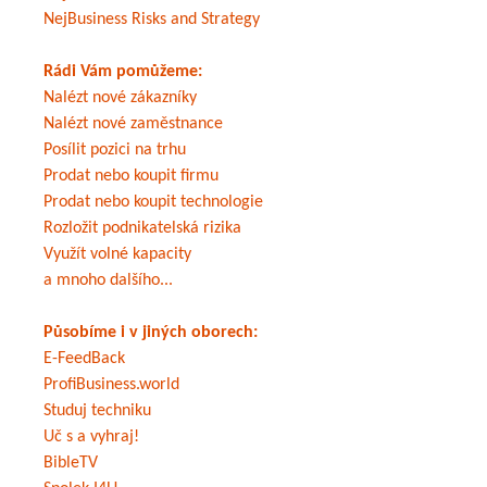
NejBusiness Risks and Strategy
Rádi Vám pomůžeme:
Nalézt nové zákazníky
Nalézt nové zaměstnance
Posílit pozici na trhu
Prodat nebo koupit firmu
Prodat nebo koupit technologie
Rozložit podnikatelská rizika
Využít volné kapacity
a mnoho dalšího...
Působíme i v jiných oborech:
E-FeedBack
ProfiBusiness.world
Studuj techniku
Uč s a vyhraj!
BibleTV