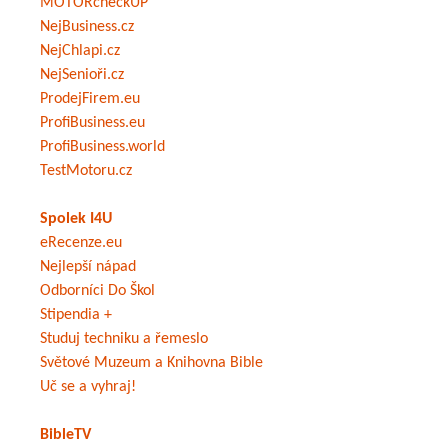
MOTORcheckUP
NejBusiness.cz
NejChlapi.cz
NejSenioři.cz
ProdejFirem.eu
ProfiBusiness.eu
ProfiBusiness.world
TestMotoru.cz
Spolek I4U
eRecenze.eu
Nejlepší nápad
Odborníci Do Škol
Stipendia +
Studuj techniku a řemeslo
Světové Muzeum a Knihovna Bible
Uč se a vyhraj!
BibleTV