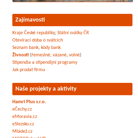
Zajímavosti
Kraje České republiky
,
Státní svátky ČR
Otevírací doba o svátcích
Seznam bank
,
kódy bank
Živnosti
(
řemeslné
,
vázané
,
volné
)
Stipendia a stipendijní programy
Jak prodat firmu
Naše projekty a aktivity
Hamri Plus s.r.o.
eČechy.cz
eMoravia.cz
eSlezsko.cz
Mládež.cz