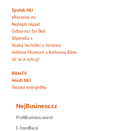
Spolek I4U
eRecenze.eu
Nejlepší nápad
Odborníci Do Škol
Stipendia +
Studuj techniku a řemeslo
Světové Muzeum a Knihovna Bible
Uč se a vyhraj!
BibleTV
Hnutí NEJ
Slezská energetika
NejBusiness.cz
ProfiBusiness.world
E-FeedBack