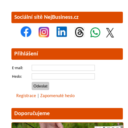
Sociální sítě NejBusiness.cz
Přihlášení
E-mail:
Heslo:
Registrace
|
Zapomenuté heslo
Doporučujeme