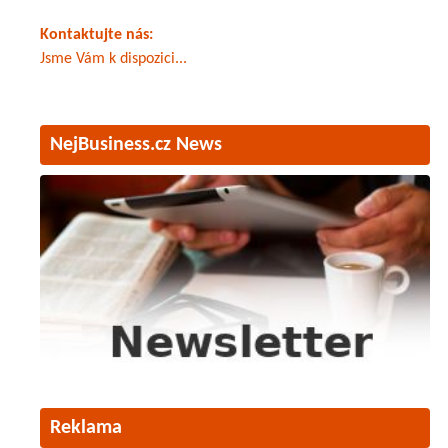
Kontaktujte nás:
Jsme Vám k dispozici...
NejBusiness.cz News
Reklama