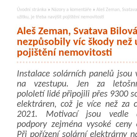
Úvodní stránka
»
Názory a komentáře
»
Aleš Zeman, Svatava 
užitku, je třeba navýšit pojištění nemovitosti
Aleš Zeman, Svatava Bilová
nezpůsobily víc škody než u
pojištění nemovitosti
Instalace solárních panelů jsou
na vzestupu. Jen za letošní
pololetí lidé připojili přes 9300 s
elektráren, což je více než za 
2021. Motivací jsou vedle d
podpory zejména vysoké ceny e
Při pořízení solární elektrárny 