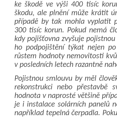
ke škodě ve výši 400 tisíc koru
škodu, ale plnění může krátit 
případě by tak mohla vyplatit p
300 tisíc korun. Pokud nemá člo
kdy pojišťovna zvyšuje pojistno
ho podpojištění týkat nejen po
růstem hodnoty nemovitosti kvůli
v posledních letech razantně nah
Pojistnou smlouvu by měl člověk
rekonstrukci nebo přestavbě sv
hodnota v naprosté většině příp
je i instalace solárních panelů n
například tepelná čerpadla. Poku