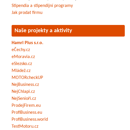
Stipendia a stipendijní programy
Jak prodat firmu
Naše projekty a aktivity
Hamri Plus s.r.o.
eČechy.cz
eMoravia.cz
eSlezsko.cz
Mládež.cz
MOTORcheckUP
NejBusiness.cz
NejChlapi.cz
NejSenioři.cz
ProdejFirem.eu
ProfiBusiness.eu
ProfiBusiness.world
TestMotoru.cz