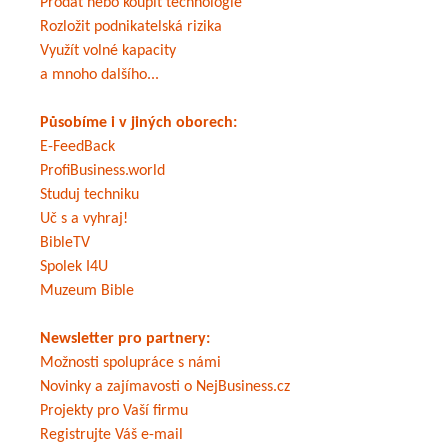
Prodat nebo koupit technologie
Rozložit podnikatelská rizika
Využít volné kapacity
a mnoho dalšího...
Působíme i v jiných oborech:
E-FeedBack
ProfiBusiness.world
Studuj techniku
Uč s a vyhraj!
BibleTV
Spolek I4U
Muzeum Bible
Newsletter pro partnery:
Možnosti spolupráce s námi
Novinky a zajímavosti o NejBusiness.cz
Projekty pro Vaší firmu
Registrujte Váš e-mail