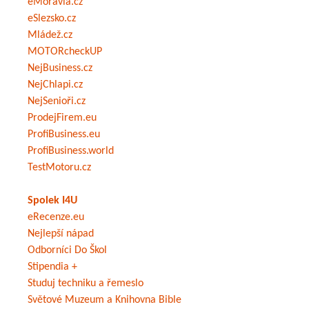
eMoravia.cz
eSlezsko.cz
Mládež.cz
MOTORcheckUP
NejBusiness.cz
NejChlapi.cz
NejSenioři.cz
ProdejFirem.eu
ProfiBusiness.eu
ProfiBusiness.world
TestMotoru.cz
Spolek I4U
eRecenze.eu
Nejlepší nápad
Odborníci Do Škol
Stipendia +
Studuj techniku a řemeslo
Světové Muzeum a Knihovna Bible