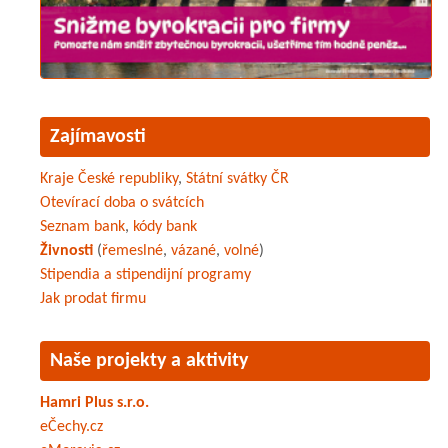
Zajímavosti
Kraje České republiky
,
Státní svátky ČR
Otevírací doba o svátcích
Seznam bank
,
kódy bank
Živnosti
(
řemeslné
,
vázané
,
volné
)
Stipendia a stipendijní programy
Jak prodat firmu
Naše projekty a aktivity
Hamri Plus s.r.o.
eČechy.cz