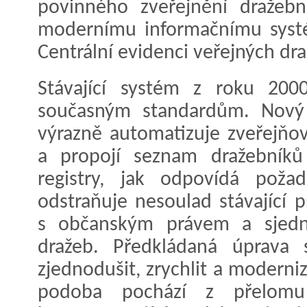
povinného zveřejnění dražeb
modernímu informačnímu systé
Centrální evidenci veřejných dra
Stávající systém z roku 200
současným standardům. Nový 
výrazně automatizuje zveřejňov
a propojí seznam dražebníků 
registry, jak odpovídá poža
odstraňuje nesoulad stávající 
s občanským právem a sjedno
dražeb. Předkládaná úprava 
zjednodušit, zrychlit a moderni
podoba pochází z přelomu 