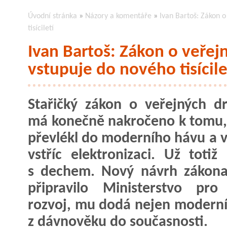
Úvodní stránka
»
Názory a komentáře
»
Ivan Bartoš: Zákon 
tisíciletí
Ivan Bartoš: Zákon o veře
vstupuje do nového tisícile
Stařičký zákon o veřejných d
má konečně nakročeno k tomu,
převlékl do moderního hávu a v
vstříc elektronizaci. Už totiž 
s dechem. Nový návrh zákona
připravilo Ministerstvo pro
rozvoj, mu dodá nejen moderní 
z dávnověku do současnosti.