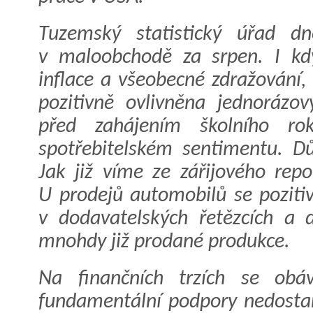
Tuzemský statistický úřad dne
v maloobchodě za srpen. I kd
inflace a všeobecné zdražování,
pozitivně ovlivněna jednorázo
před zahájením školního ro
spotřebitelském sentimentu. D
Jak již víme ze zářijového rep
U prodejů automobilů se pozitiv
v dodavatelských řetězcích a 
mnohdy již prodané produkce.
Na finančních trzích se obá
fundamentální podpory nedosta