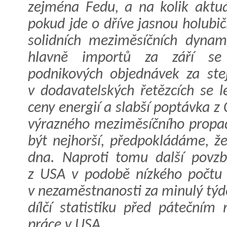
zejména Fedu, a na kolik aktuá
pokud jde o dříve jasnou holubič
solidních meziměsíčních dyna
hlavně importů za září se 
podnikových objednávek za ste
v dodavatelských řetězcích se l
ceny energií a slabší poptávka z
výrazného meziměsíčního propa
být nejhorší, předpokládáme, 
dna. Naproti tomu další povzb
z USA v podobě nízkého počtu
v nezaměstnanosti za minulý týd
dílčí statistiku před pátečním
práce v USA.