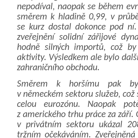
nepodíval, naopak se během evr
směrem k hladině 0,99, v průb
se kurz dostal dokonce pod ní.
zveřejnění solidní zářijové d
hodně silných importů, což by
aktivity. Výsledkem ale bylo dal
zahraničního obchodu.
Směrem k horšímu pak byl
v německém sektoru služeb, což 
celou eurozónu. Naopak potě
z amerického trhu práce za září
v privátním sektoru ukázal 20
tržním očekáváním. Zveřejněná 