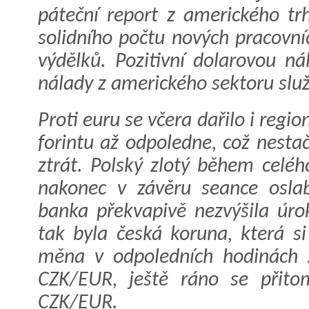
páteční report z amerického t
solidního počtu nových pracovníc
výdělků. Pozitivní dolarovou ná
nálady z amerického sektoru slu
Proti euru se včera dařilo i r
forintu až odpoledne, což nesta
ztrát. Polský zlotý během celéh
nakonec v závěru seance oslab
banka překvapivě nezvýšila úro
tak byla česká koruna, která s
měna v odpoledních hodinách 
CZK/EUR, ještě ráno se přito
CZK/EUR.