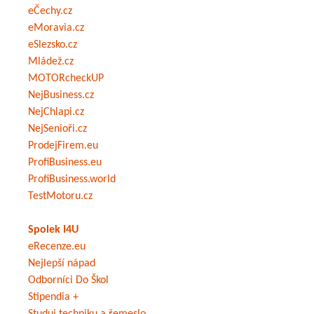
eČechy.cz
eMoravia.cz
eSlezsko.cz
Mládež.cz
MOTORcheckUP
NejBusiness.cz
NejChlapi.cz
NejSenioři.cz
ProdejFirem.eu
ProfiBusiness.eu
ProfiBusiness.world
TestMotoru.cz
Spolek I4U
eRecenze.eu
Nejlepší nápad
Odborníci Do Škol
Stipendia +