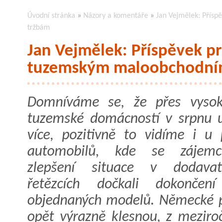
Úvodní stránka
»
Názory a komentáře
»
Jan Vejmělek: Přís
tržbám
Jan Vejmělek: Příspěvek p
tuzemským maloobchodní
Domníváme se, že přes vysok
tuzemské domácností v srpnu u
více, pozitivně to vidíme i u 
automobilů, kde se zájemc
zlepšení situace v dodavate
řetězcích dočkali dokončení
objednaných modelů. Německé p
opět výrazně klesnou, z meziro