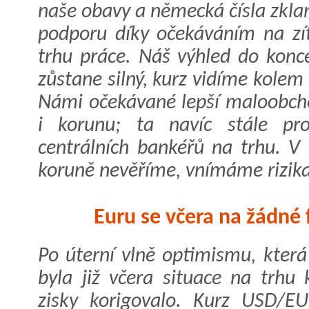
naše obavy a německá čísla zkla
podporu díky očekáváním na zít
trhu práce. Náš výhled do konce
zůstane silný, kurz vidíme kole
Námi očekávané lepší maloobcho
i korunu; ta navíc stále prof
centrálních bankéřů na trhu. V
koruně nevěříme, vnímáme rizika n
Euru se včera na žádné f
Po úterní vlně optimismu, která
byla již včera situace na trhu 
zisky korigovalo. Kurz USD/E