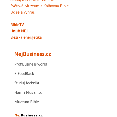
Studuj techniku a řemeslo
Světové Muzeum a Knihovna Bible
Uč se a vyhraj!
BibleTV
Hnutí NEJ
Slezská energetika
NejBusiness.cz
ProfiBusiness.world
E-FeedBack
Studuj techniku!
Hamri Plus s.r.o.
Muzeum Bible