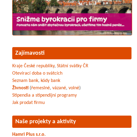
Zajímavosti
Kraje České republiky
,
Státní svátky ČR
Otevírací doba o svátcích
Seznam bank
,
kódy bank
Živnosti
(
řemeslné
,
vázané
,
volné
)
Stipendia a stipendijní programy
Jak prodat firmu
Naše projekty a aktivity
Hamri Plus s.r.o.