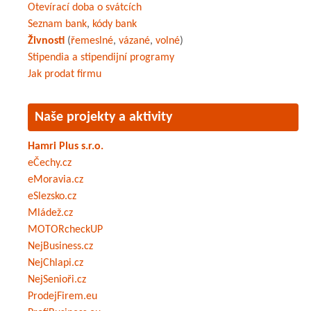
Otevírací doba o svátcích
Seznam bank
,
kódy bank
Živnosti
(
řemeslné
,
vázané
,
volné
)
Stipendia a stipendijní programy
Jak prodat firmu
Naše projekty a aktivity
Hamri Plus s.r.o.
eČechy.cz
eMoravia.cz
eSlezsko.cz
Mládež.cz
MOTORcheckUP
NejBusiness.cz
NejChlapi.cz
NejSenioři.cz
ProdejFirem.eu