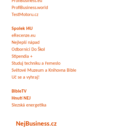
ProfiBusiness.eu
ProfiBusiness.world
TestMotoru.cz
Spolek I4U
eRecenze.eu
Nejlepší nápad
Odborníci Do Škol
Stipendia +
Studuj techniku a řemeslo
Světové Muzeum a Knihovna Bible
Uč se a vyhraj!
BibleTV
Hnutí NEJ
Slezská energetika
NejBusiness.cz