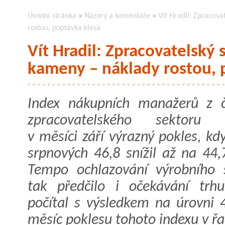
Úvodní stránka
»
Názory a komentáře
»
Vít Hradil: Zpracov
rostou, poptávka klesá
Vít Hradil: Zpracovatelský
kameny – náklady rostou, 
Index nákupních manažerů z 
zpracovatelského sektoru v
v měsíci září výrazný pokles, kd
srpnových 46,8 snížil až na 44,
Tempo ochlazování výrobního 
tak předčilo i očekávání trhu
počítal s výsledkem na úrovni 
měsíc poklesu tohoto indexu v řa