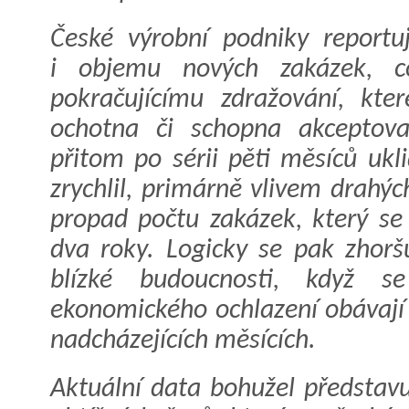
České výrobní podniky reportu
i objemu nových zakázek, c
pokračujícímu zdražování, kte
ochotna či schopna akceptova
přitom po sérii pěti měsíců ukl
zrychlil, primárně vlivem drahýc
propad počtu zakázek, který se s
dva roky. Logicky se pak zhorš
blízké budoucnosti, když se
ekonomického ochlazení obávají 
nadcházejících měsících.
Aktuální data bohužel představu