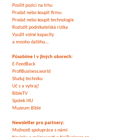
Posílit pozici na trhu
Prodat nebo koupit firmu
Prodat nebo koupit technologie
Rozložit podnikatelská rizika
Využít volné kapacity
a mnoho dalšího...
Působíme i v jiných oborech:
E-FeedBack
ProfiBusiness.world
Studuj techniku
Uč s a vyhraj!
BibleTV
Spolek I4U
Muzeum Bible
Newsletter pro partnery:
Možnosti spolupráce s námi