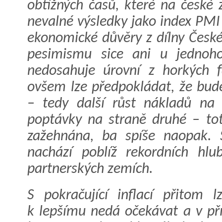
obtížných časů, které na české 
nevalné výsledky jako index PM
ekonomické důvěry z dílny České
pesimismu sice ani u jednoh
nedosahuje úrovní z horkých f
ovšem lze předpokládat, že bude
– tedy další růst nákladů na 
poptávky na straně druhé – tot
zažehnána, ba spíše naopak. S
nachází poblíž rekordních hlu
partnerských zemích.
S pokračující inflací přitom 
k lepšímu nedá očekávat a v př