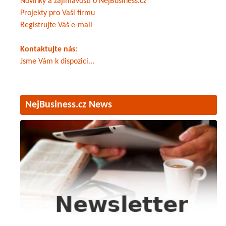
Novinky a zajímavosti o NejBusiness.cz
Projekty pro Vaší firmu
Registrujte Váš e-mail
Kontaktujte nás:
Jsme Vám k dispozici...
NejBusiness.cz News