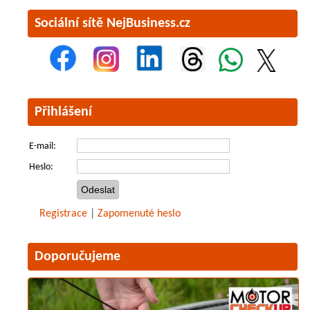
Sociální sítě NejBusiness.cz
Přihlášení
E-mail:
Heslo:
Registrace
|
Zapomenuté heslo
Doporučujeme