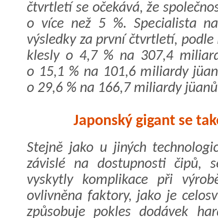
čtvrtletí se očekává, že společno
o více než 5 %. Specialista n
výsledky za první čtvrtletí, podl
klesly o 4,7 % na 307,4 miliard
o 15,1 % na 101,6 miliardy jüan
o 29,6 % na 166,7 miliardy jüanů
Japonský gigant se tak
Stejně jako u jiných technologi
závislé na dostupnosti čipů, 
vyskytly komplikace při výrob
ovlivněna faktory, jako je celos
způsobuje pokles dodávek har