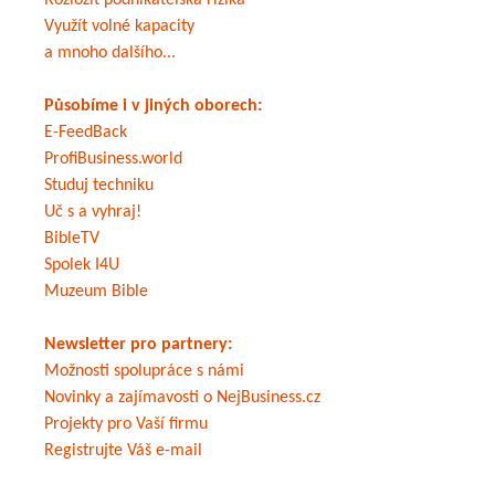
Rozložit podnikatelská rizika
Využít volné kapacity
a mnoho dalšího...
Působíme i v jiných oborech:
E-FeedBack
ProfiBusiness.world
Studuj techniku
Uč s a vyhraj!
BibleTV
Spolek I4U
Muzeum Bible
Newsletter pro partnery:
Možnosti spolupráce s námi
Novinky a zajímavosti o NejBusiness.cz
Projekty pro Vaší firmu
Registrujte Váš e-mail