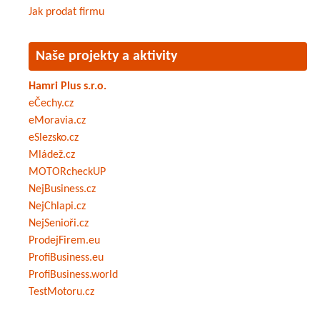
Jak prodat firmu
Naše projekty a aktivity
Hamri Plus s.r.o.
eČechy.cz
eMoravia.cz
eSlezsko.cz
Mládež.cz
MOTORcheckUP
NejBusiness.cz
NejChlapi.cz
NejSenioři.cz
ProdejFirem.eu
ProfiBusiness.eu
ProfiBusiness.world
TestMotoru.cz