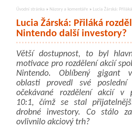
Úvodní stránka
»
Názory a komentáře
»
Lucia Žárská: Přiláká
Lucia Žárská: Přiláká rozděl
Nintendo další investory?
Větší dostupnost, to byl hlavn
motivace pro rozdělení akcií spo
Nintendo. Oblíbený gigant v
oblasti provedl své poslední
očekávané rozdělení akcií v
10:1, čímž se stal přijatelněj
drobné investory. Co stálo z
ovlivnilo akciový trh?