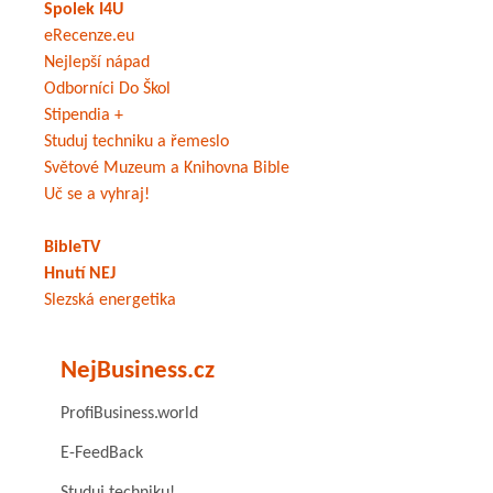
Spolek I4U
eRecenze.eu
Nejlepší nápad
Odborníci Do Škol
Stipendia +
Studuj techniku a řemeslo
Světové Muzeum a Knihovna Bible
Uč se a vyhraj!
BibleTV
Hnutí NEJ
Slezská energetika
NejBusiness.cz
ProfiBusiness.world
E-FeedBack