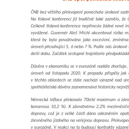
ČNB bez většího překvapení ponechala úrokové sazby
Na tiskové konferenci již tradičně také zaznělo, 
Celkově tisková konference nepřinesla žádné nové in
vyvážené. Guvernér Aleš Michl akcentoval riziko mz
která by byla považována jako excesivní, zmíněna
úroveň přesahující 5, 6 nebo 7 %. Podle nás úrokové 
delší dobu. Začátek sestupné trajektorie předpoklád
Důvěra v ekonomiku se v eurozóně nadále zhoršuje, v 
úroveň od listopadu 2020. K propadu přispěly jak
v těchto oblastech se stále nachází výrazně nad
spotřebitelská důvěra zaznamenává historicky nejnižš
Německá inflace překonala 70leté maximum a zárove
konsensus 10,2 %). K závratnému 2,2% meziměsíčn
dopravy, což je z velké části dáno odezněním opat
zlevněného jízdného na veřejnou dopravu. Překvape
v eurozóně. V reakci na to budoucí kontrakty vázané