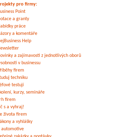
rojekty pro firmy:
usiness Point
otace a granty
abídky práce
ázory a komentáře
ejBusiness Help
ewsletter
ovinky a zajímavosti z jednotlivých oborů
sobnosti v businessu
říběhy firem
tuduj techniku
éfové testují
kolení, kurzy, semináře
rh firem
č s a vyhraj!
e života firem
ákony a vyhlášky
 automotive
eřejné zakázky a poptávky