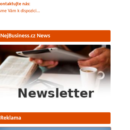
ontaktujte nás:
sme Vám k dispozici...
NejBusiness.cz News
Reklama