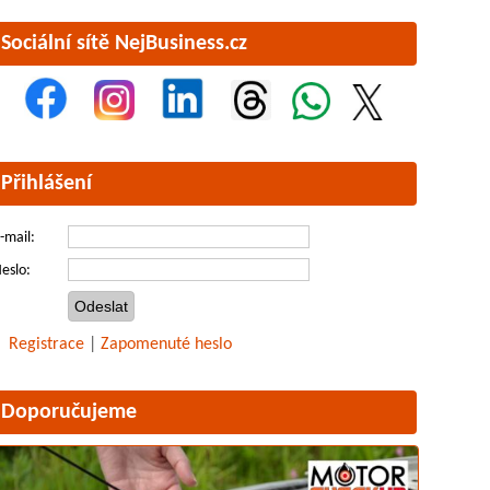
Sociální sítě NejBusiness.cz
Přihlášení
-mail:
eslo:
Registrace
|
Zapomenuté heslo
Doporučujeme