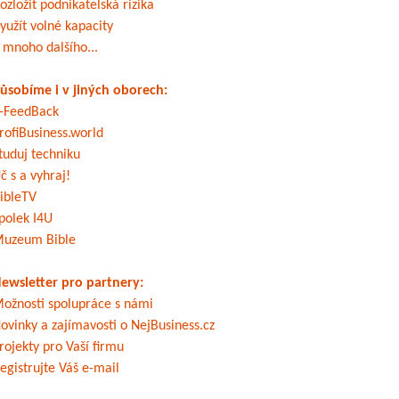
ozložit podnikatelská rizika
yužít volné kapacity
 mnoho dalšího...
ůsobíme i v jiných oborech:
-FeedBack
rofiBusiness.world
tuduj techniku
č s a vyhraj!
ibleTV
polek I4U
uzeum Bible
ewsletter pro partnery:
ožnosti spolupráce s námi
ovinky a zajímavosti o NejBusiness.cz
rojekty pro Vaší firmu
egistrujte Váš e-mail