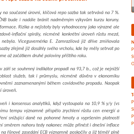
 na současné úrovni, klíčová repo sazba tak setrvává na 7 %.
že ČNB bude i nadále bránit nadměrným výkyvům kurzu koruny.
formace. Rizika a nejistoty byly vyhodnoceny jako výrazné ale
dově-inflační spirály, nicméně konkrétní úroveň růstu mezd,
 nebyla. Viceguvernérka E. Zamrazilová již dříve zmiňovala
N
sazby zřejmě již dosáhly svého vrcholu, kde by měly setrvat po
P
áme až začátkem druhé poloviny příštího roku.
S
O
září se souhrnný indikátor propadl na 93,7 b., což je nejnižší
 oblast služeb, tak i průmyslu, nicméně důvěra v ekonomiku
 úrovněmi zaznamenanými během covidového propadu. Naopak
í úroveň.
T
P
ň i konsensus analytiků, když vystoupala na 10,9 % y/y (vs
S
ímu tempu významně přispělo zrychlení růstu cen energií a
P
ření snižující daně na pohonné hmoty a vypršením platnosti
P
ní směrem nahoru tedy nakonec může přinést i dnešní inflace
 na říjnové zasedání ECB významně poskočily a již téměř plně