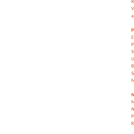
R
V
a
P
E
P
S
U
B
S
M
N
M
N
P
R