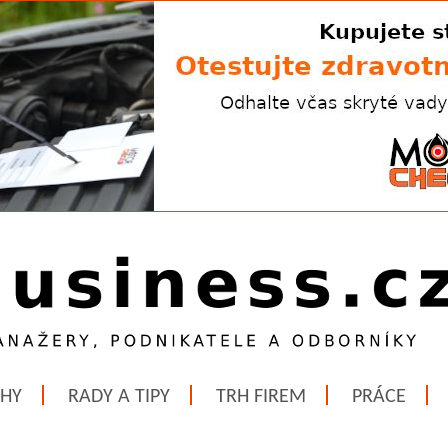
ĚHY
RADY A TIPY
TRH FIREM
PRÁCE