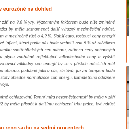
 v eurozóně na dohled
 v září na 9,8 % y/y. Významným faktorem bude níže zmíněné
ožka by měla zaznamenat další výrazný meziměsíční nárůst,
ám a meziročně růst o 4,9 %. Slabší euro, rostoucí ceny energií
vé inflaci, která podle nás bude vrcholit nad 5 % až začátkem
ynamiku spotřebitelských cen nahoru, zatímco ceny pohonných
 plynu zpožděně reflektující velkoobchodní ceny a vyústit
rovnávací základny cen energií by se v příštích měsících měl
ou otázkou, podobně jako u nás, zůstává, jakým tempem bude
jistoty ohledně normalizace cen energií, kompletního odeznění
voje.
írné ochlazování. Tamní míra nezaměstnanosti by měla v září
2 by měla přispět k dalšímu ochlazení trhu práce, byť nárůst
ou repo sazbu na sedmi procentech