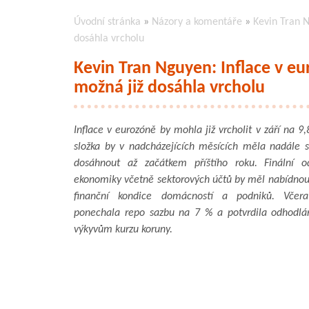
Úvodní stránka
»
Názory a komentáře
»
Kevin Tran N
dosáhla vrcholu
Kevin Tran Nguyen: Inflace v eur
možná již dosáhla vrcholu
Inflace v eurozóně by mohla již vrcholit v září na 
složka by v nadcházejících měsících měla nadále s
dosáhnout až začátkem příštího roku. Finální
ekonomiky včetně sektorových účtů by měl nabídnou
finanční kondice domácností a podniků. Včer
ponechala repo sazbu na 7 % a potvrdila odhodl
výkyvům kurzu koruny.