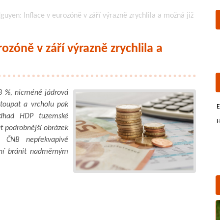
guyen: Inflace v eurozóně v září výrazně zrychlila a možná již
ozóně v září výrazně zrychlila a
9,8 %, nicméně jádrová
toupat a vrcholu pak
E
 odhad HDP tuzemské
H
t podrobnější obrázek
a ČNB nepřekvapivě
ání bránit nadměrným