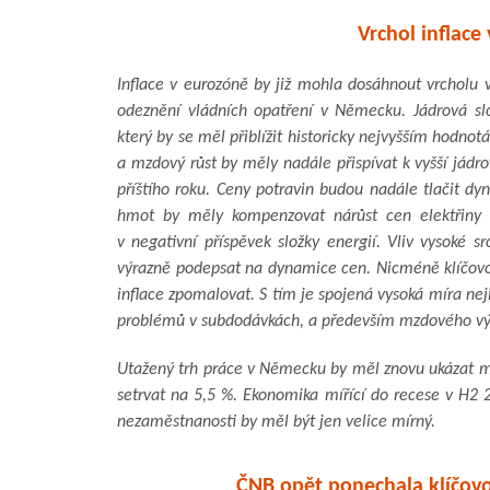
Vrchol inflace
Inflace v eurozóně by již mohla dosáhnout vrcholu
odeznění vládních opatření v Německu. Jádrová sl
který by se měl přiblížit historicky nejvyšším hodnot
a mzdový růst by měly nadále přispívat k vyšší jádro
příštího roku. Ceny potravin budou nadále tlačit d
hmot by měly kompenzovat nárůst cen elektřiny a
v negativní příspěvek složky energií. Vliv vysoké s
výrazně podepsat na dynamice cen. Nicméně klíčov
inflace zpomalovat. S tím je spojená vysoká míra ne
problémů v subdodávkách, a především mzdového vý
Utažený trh práce v Německu by měl znovu ukázat m
setrvat na 5,5 %. Ekonomika mířící do recese v H2 2
nezaměstnanosti by měl být jen velice mírný.
ČNB opět ponechala klíčov