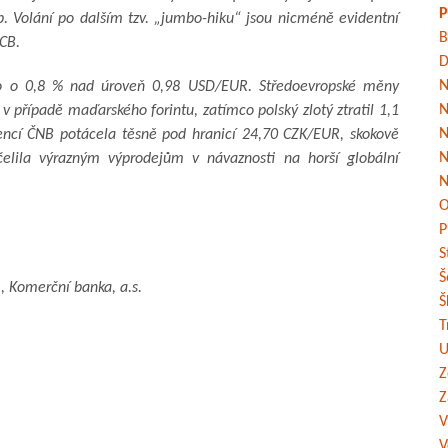
P
. Volání po dalším tzv. „jumbo-hiku“ jsou nicméně evidentní
B
ECB.
D
N
ilo o 0,8 % nad úroveň 0,98 USD/EUR. Středoevropské měny
N
v případě maďarského forintu, zatímco polský zlotý ztratil 1,1
N
encí ČNB potácela těsně pod hranicí 24,70 CZK/EUR, skokově
N
 čelila výrazným výprodejům v návaznosti na horší globální
N
O
P
S
Š
, Komerční banka, a.s.
Š
T
U
Z
Z
V
V