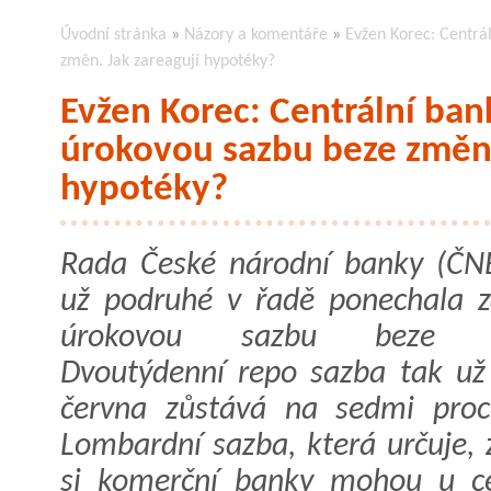
Úvodní stránka
»
Názory a komentáře
»
Evžen Korec: Centrá
změn. Jak zareagují hypotéky?
Evžen Korec: Centrální ban
úrokovou sazbu beze změn.
hypotéky?
Rada České národní banky (ČN
už podruhé v řadě ponechala z
úrokovou sazbu beze z
Dvoutýdenní repo sazba tak už
června zůstává na sedmi proc
Lombardní sazba, která určuje, 
si komerční banky mohou u cen