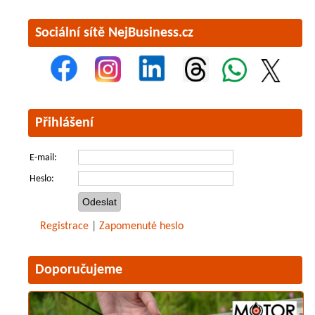
Sociální sítě NejBusiness.cz
Přihlášení
E-mail:
Heslo:
Registrace
|
Zapomenuté heslo
Doporučujeme