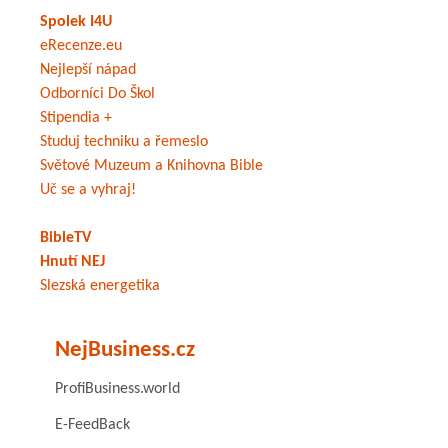
Spolek I4U
eRecenze.eu
Nejlepší nápad
Odborníci Do Škol
Stipendia +
Studuj techniku a řemeslo
Světové Muzeum a Knihovna Bible
Uč se a vyhraj!
BibleTV
Hnutí NEJ
Slezská energetika
NejBusiness.cz
ProfiBusiness.world
E-FeedBack