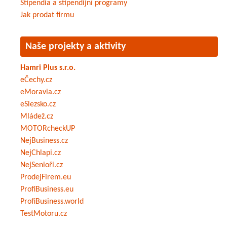
Stipendia a stipendijní programy
Jak prodat firmu
Naše projekty a aktivity
Hamri Plus s.r.o.
eČechy.cz
eMoravia.cz
eSlezsko.cz
Mládež.cz
MOTORcheckUP
NejBusiness.cz
NejChlapi.cz
NejSenioři.cz
ProdejFirem.eu
ProfiBusiness.eu
ProfiBusiness.world
TestMotoru.cz