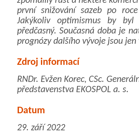
zpomalily růst a některé komerč
první snižování sazeb po roce
Jakýkoliv optimismus by byl 
předčasný. Současná doba je nato
prognózy dalšího vývoje jsou jen 
Zdroj informací
RNDr. Evžen Korec, CSc. Generáln
představenstva EKOSPOL a. s.
Datum
29. září 2022