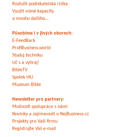
Rozložit podnikatelská rizika
Využít volné kapacity
a mnoho dalšího...
Působíme i v jiných oborech:
E-FeedBack
ProfiBusiness.world
Studuj techniku
Uč s a vyhraj!
BibleTV
Spolek I4U
Muzeum Bible
Newsletter pro partnery:
Možnosti spolupráce s námi
Novinky a zajímavosti o NejBusiness.cz
Projekty pro Vaší firmu
Registrujte Váš e-mail