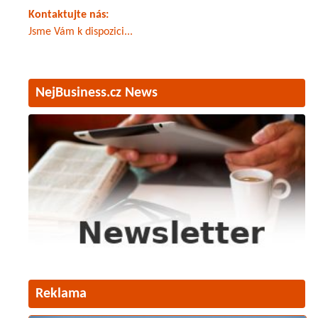
Kontaktujte nás:
Jsme Vám k dispozici...
NejBusiness.cz News
Reklama