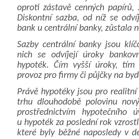
oproti zástavě cenných papírů,
Diskontní sazba, od níž se odví
bank u centrální banky, zůstala n
Sazby centrální banky jsou klíč
nich se odvíjejí úroky bankov
hypoték. Čím vyšší úroky, tím 
provoz pro firmy či půjčky na by
Právě hypotéky jsou pro realitní
trhu dlouhodobě polovinu novýc
prostřednictvím hypotečního 
u hypoték za poslední rok vzrost
které byly běžné naposledy v d