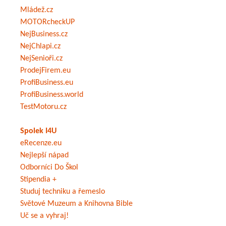
Mládež.cz
MOTORcheckUP
NejBusiness.cz
NejChlapi.cz
NejSenioři.cz
ProdejFirem.eu
ProfiBusiness.eu
ProfiBusiness.world
TestMotoru.cz
Spolek I4U
eRecenze.eu
Nejlepší nápad
Odborníci Do Škol
Stipendia +
Studuj techniku a řemeslo
Světové Muzeum a Knihovna Bible
Uč se a vyhraj!