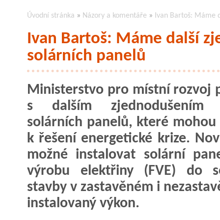
Úvodní stránka
»
Názory a komentáře
»
Ivan Bartoš: Máme d
Ivan Bartoš: Máme další z
solárních panelů
Ministerstvo pro místní rozvoj 
s dalším zjednodušením 
solárních panelů, které mohou 
k řešení energetické krize. No
možné instalovat solární pan
výrobu elektřiny (FVE) do s
stavby v zastavěném i nezasta
instalovaný výkon.