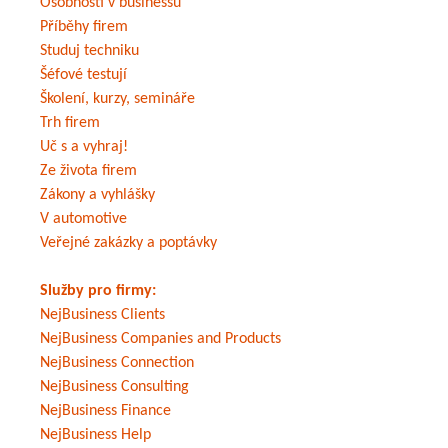
Osobnosti v businessu
Příběhy firem
Studuj techniku
Šéfové testují
Školení, kurzy, semináře
Trh firem
Uč s a vyhraj!
Ze života firem
Zákony a vyhlášky
V automotive
Veřejné zakázky a poptávky
Služby pro firmy:
NejBusiness Clients
NejBusiness Companies and Products
NejBusiness Connection
NejBusiness Consulting
NejBusiness Finance
NejBusiness Help