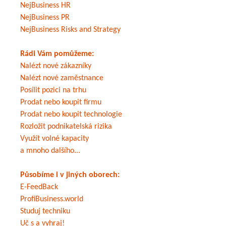
NejBusiness HR
NejBusiness PR
NejBusiness Risks and Strategy
Rádi Vám pomůžeme:
Nalézt nové zákazníky
Nalézt nové zaměstnance
Posílit pozici na trhu
Prodat nebo koupit firmu
Prodat nebo koupit technologie
Rozložit podnikatelská rizika
Využít volné kapacity
a mnoho dalšího...
Působíme i v jiných oborech:
E-FeedBack
ProfiBusiness.world
Studuj techniku
Uč s a vyhraj!