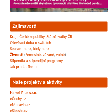
Zajímavosti
Kraje České republiky
,
Státní svátky ČR
Otevírací doba o svátcích
Seznam bank
,
kódy bank
Živnosti
(
řemeslné
,
vázané
,
volné
)
Stipendia a stipendijní programy
Jak prodat firmu
Naše projekty a aktivity
Hamri Plus s.r.o.
eČechy.cz
eMoravia.cz
eSlezsko.cz