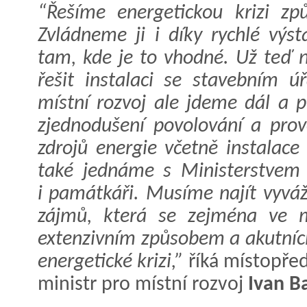
“Řešíme energetickou krizi zp
Zvládneme ji i díky rychlé výs
tam, kde je to vhodné. Už teď n
řešit instalaci se stavebním 
místní rozvoj ale jdeme dál a p
zjednodušení povolování a prov
zdrojů energie včetně instalace
také jednáme s Ministerstvem 
i památkáři. Musíme najít vyvá
zájmů, která se zejména ve m
extenzivním způsobem a akutníc
energetické krizi,”
říká místopřed
ministr pro místní rozvoj
Ivan B