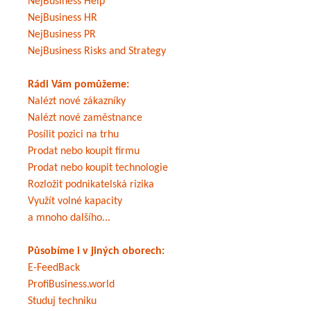
NejBusiness Help
NejBusiness HR
NejBusiness PR
NejBusiness Risks and Strategy
Rádi Vám pomůžeme:
Nalézt nové zákazníky
Nalézt nové zaměstnance
Posílit pozici na trhu
Prodat nebo koupit firmu
Prodat nebo koupit technologie
Rozložit podnikatelská rizika
Využít volné kapacity
a mnoho dalšího...
Působíme i v jiných oborech:
E-FeedBack
ProfiBusiness.world
Studuj techniku