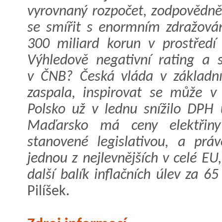
vyrovnaný rozpočet, zodpovědně 
se smířit s enormním zdražová
300 miliard korun v prostředí 
Výhledově negativní rating a s
v ČNB? Česká vláda v základní
zaspala, inspirovat se může v 
Polsko už v lednu snížilo DPH 
Maďarsko má ceny elektřin
stanovené legislativou, a prá
jednou z nejlevnějších v celé E
další balík inflačních úlev za 65
Pilíšek.