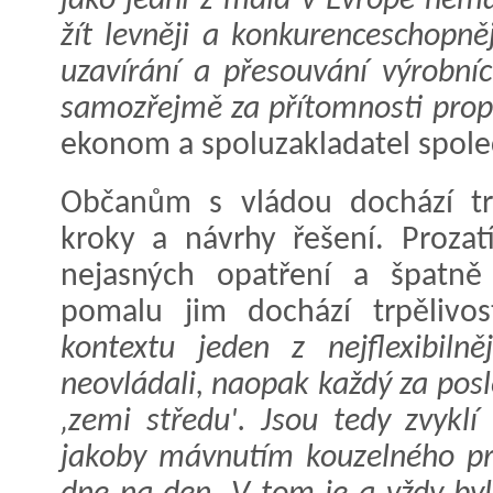
jako jedni z mála v Evropě ne
žít levněji a konkurenceschopn
uzavírání a přesouvání výrobní
samozřejmě za přítomnosti prop
ekonom a spoluzakladatel společ
Občanům s vládou dochází trpě
kroky a návrhy řešení. Prozat
nejasných opatření a špatně
pomalu jim dochází trpělivo
kontextu jeden z nejflexibiln
neovládali, naopak každý za posle
‚zemi středu'. Jsou tedy zvykl
jakoby mávnutím kouzelného pr