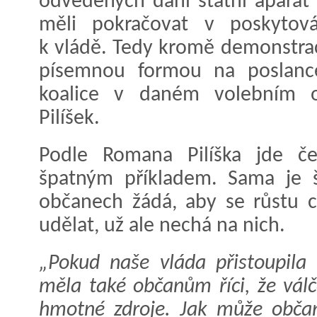
odvedených daní státní aparát
měli pokračovat v poskytov
k vládě. Tedy kromě demonstrac
písemnou formou na poslance,
koalice v daném volebním o
Pilíšek.
Podle Romana Pilíška jde č
špatným příkladem. Sama je
občanech žádá, aby se růstu ce
udělat, už ale nechá na nich.
„Pokud naše vláda přistoupila 
měla také občanům říci, že válč
hmotné zdroje. Jak může občan