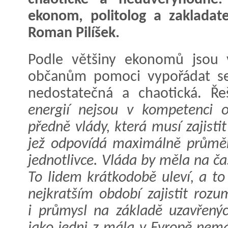
ekonom, politolog a zakladate
Roman Pilíšek.
Podle většiny ekonomů jsou v
občanům pomoci vypořádat se
nedostatečná a chaotická. Řeš
energií nejsou v kompetenci o
předně vlády, která musí zajisti
jež odpovídá maximálně průmě
jednotlivce. Vláda by měla na ča
To lidem krátkodobě uleví, a t
nejkratším období zajistit roz
i průmysl na základě uzavřenýc