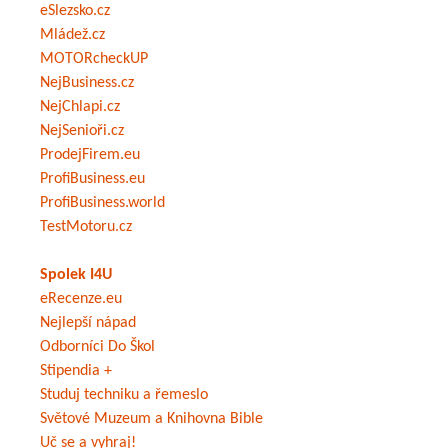
eSlezsko.cz
Mládež.cz
MOTORcheckUP
NejBusiness.cz
NejChlapi.cz
NejSenioři.cz
ProdejFirem.eu
ProfiBusiness.eu
ProfiBusiness.world
TestMotoru.cz
Spolek I4U
eRecenze.eu
Nejlepší nápad
Odborníci Do Škol
Stipendia +
Studuj techniku a řemeslo
Světové Muzeum a Knihovna Bible
Uč se a vyhraj!