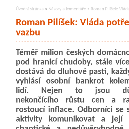
Úvodní stránka
»
Názory a komentáře
»
Roman Pilíšek: Vlád
Roman Pilíšek: Vláda potř
vazbu
Téměř milion českých domácnos
pod hranicí chudoby, stále více
dostává do dluhové pasti, každ
vyhlásí osobní bankrot kole
lidí. Nejen to jsou dů
nekončícího růstu cen a ra
rostoucí inflace. Odborníci se
aktivity komunikovat a její
chaotické a nedůvěryhodné