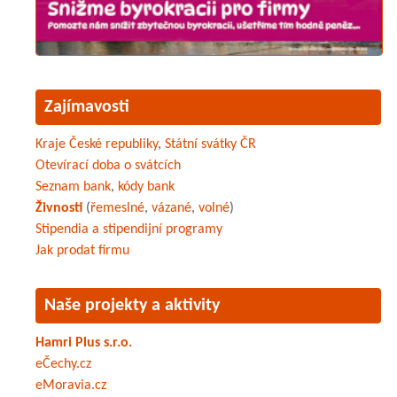
Zajímavosti
Kraje České republiky
,
Státní svátky ČR
Otevírací doba o svátcích
Seznam bank
,
kódy bank
Živnosti
(
řemeslné
,
vázané
,
volné
)
Stipendia a stipendijní programy
Jak prodat firmu
Naše projekty a aktivity
Hamri Plus s.r.o.
eČechy.cz
eMoravia.cz