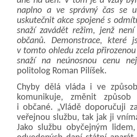
dne na den. V tom je a vždy byla
naplno a ve správný čas se 
uskutečnit akce spojené s odmítn
snaží zavádět režim, jenž není
občanů. Demonstrace, které js
v tomto ohledu zcela přirozenou 
snaží na neúnosnou cenu neje
politolog Roman Pilíšek.
Chyby dělá vláda i ve způso
komunikuje, změnit způsob
i občané. „Vládě doporučuji za
veřejnou službu, tak jak ji vním
Jako službu obyčejným lidem, 