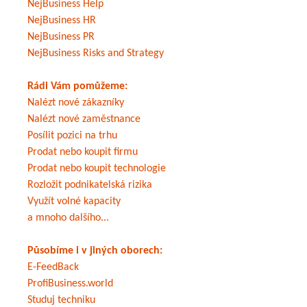
NejBusiness Help
NejBusiness HR
NejBusiness PR
NejBusiness Risks and Strategy
Rádi Vám pomůžeme:
Nalézt nové zákazníky
Nalézt nové zaměstnance
Posílit pozici na trhu
Prodat nebo koupit firmu
Prodat nebo koupit technologie
Rozložit podnikatelská rizika
Využít volné kapacity
a mnoho dalšího...
Působíme i v jiných oborech:
E-FeedBack
ProfiBusiness.world
Studuj techniku