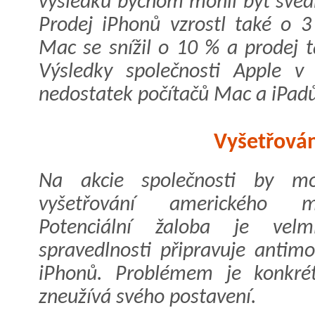
výsledků bychom mohli být svědk
Prodej iPhonů vzrostl také o 3
Mac se snížil o 10 % a prodej t
Výsledky společnosti Apple v č
nedostatek počítačů Mac a iPad
Vyšetřován
Na akcie společnosti by mo
vyšetřování amerického min
Potenciální žaloba je velm
spravedlnosti připravuje antimo
iPhonů. Problémem je konkrét
zneužívá svého postavení.