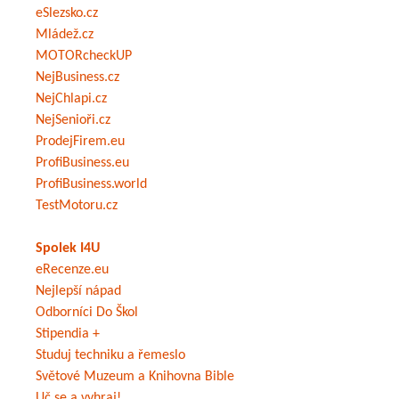
eSlezsko.cz
Mládež.cz
MOTORcheckUP
NejBusiness.cz
NejChlapi.cz
NejSenioři.cz
ProdejFirem.eu
ProfiBusiness.eu
ProfiBusiness.world
TestMotoru.cz
Spolek I4U
eRecenze.eu
Nejlepší nápad
Odborníci Do Škol
Stipendia +
Studuj techniku a řemeslo
Světové Muzeum a Knihovna Bible
Uč se a vyhraj!