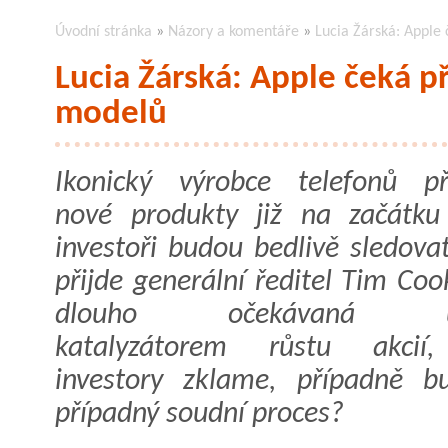
Úvodní stránka
»
Názory a komentáře
»
Lucia Žárská: Apple
Lucia Žárská: Apple čeká 
modelů
Ikonický výrobce telefonů př
nové produkty již na začátku
investoři budou bedlivě sledova
přijde generální ředitel Tim Co
dlouho očekávaná ud
katalyzátorem růstu akcií
investory zklame, případně b
případný soudní proces?