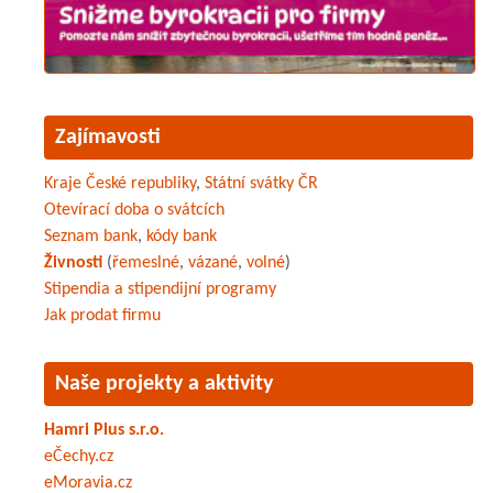
Zajímavosti
Kraje České republiky
,
Státní svátky ČR
Otevírací doba o svátcích
Seznam bank
,
kódy bank
Živnosti
(
řemeslné
,
vázané
,
volné
)
Stipendia a stipendijní programy
Jak prodat firmu
Naše projekty a aktivity
Hamri Plus s.r.o.
eČechy.cz
eMoravia.cz