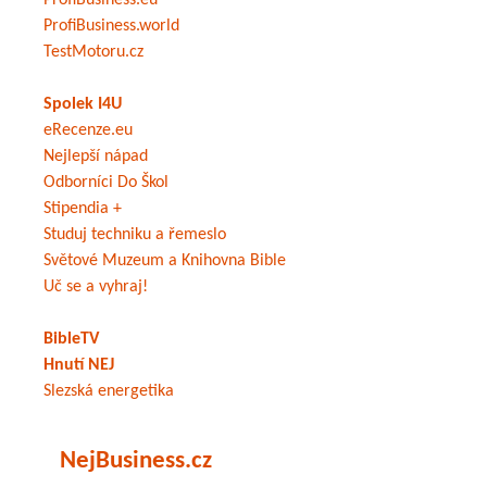
ProfiBusiness.eu
ProfiBusiness.world
TestMotoru.cz
Spolek I4U
eRecenze.eu
Nejlepší nápad
Odborníci Do Škol
Stipendia +
Studuj techniku a řemeslo
Světové Muzeum a Knihovna Bible
Uč se a vyhraj!
BibleTV
Hnutí NEJ
Slezská energetika
NejBusiness.cz