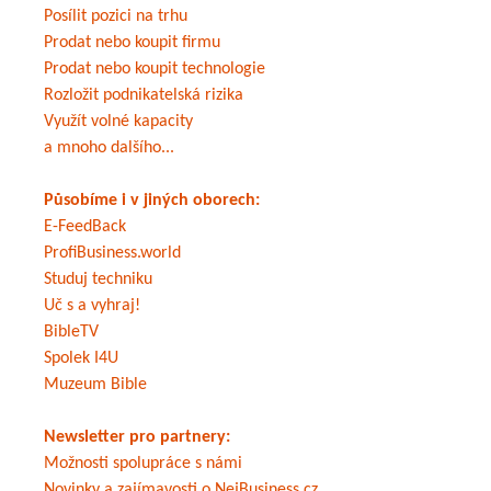
Posílit pozici na trhu
Prodat nebo koupit firmu
Prodat nebo koupit technologie
Rozložit podnikatelská rizika
Využít volné kapacity
a mnoho dalšího...
Působíme i v jiných oborech:
E-FeedBack
ProfiBusiness.world
Studuj techniku
Uč s a vyhraj!
BibleTV
Spolek I4U
Muzeum Bible
Newsletter pro partnery:
Možnosti spolupráce s námi
Novinky a zajímavosti o NejBusiness.cz