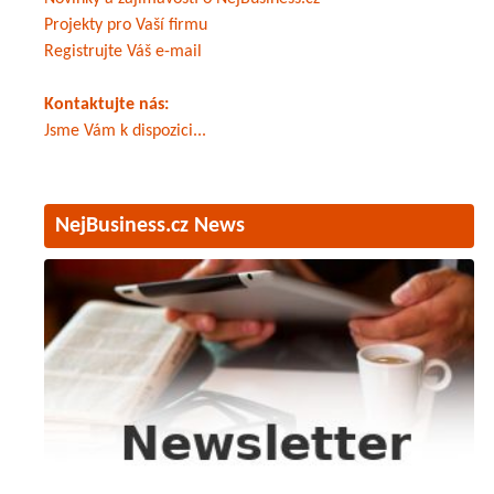
Projekty pro Vaší firmu
Registrujte Váš e-mail
Kontaktujte nás:
Jsme Vám k dispozici...
NejBusiness.cz News