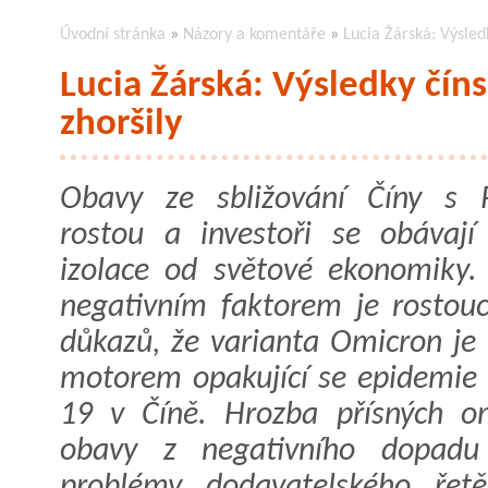
Úvodní stránka
»
Názory a komentáře
»
Lucia Žárská: Výsled
Lucia Žárská: Výsledky čín
zhoršily
Obavy ze sbližování Číny s 
rostou a investoři se obávaj
izolace od světové ekonomiky.
negativním faktorem je rostouc
důkazů, že varianta Omicron je
motorem opakující se epidemie
19 v Číně. Hrozba přísných om
obavy z negativního dopadu
problémy dodavatelského řetě