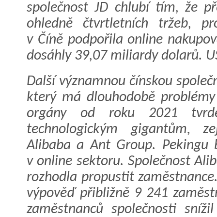
společnost JD chlubí tím, že p
ohledně čtvrtletních tržeb, 
v Číně podpořila online nakupová
dosáhly 39,07 miliardy dolarů. U
Další významnou čínskou společn
který má dlouhodobě problémy 
orgány od roku 2021 tvrdě
technologickým gigantům, ze
Alibaba a Ant Group. Pekingu 
v online sektoru. Společnost Ali
rozhodla propustit zaměstnance
výpověď přibližně 9 241 zaměst
zaměstnanců společnosti sníž