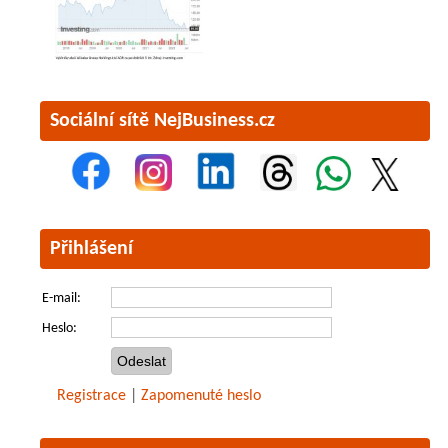
Sociální sítě NejBusiness.cz
Přihlášení
E-mail:
Heslo:
Registrace
|
Zapomenuté heslo