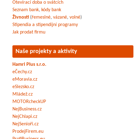
Otevírací doba o svátcích
Seznam bank
,
kódy bank
Živnosti
(
řemeslné
,
vázané
,
volné
)
Stipendia a stipendijní programy
Jak prodat firmu
Naše projekty a aktivity
Hamri Plus s.r.o.
eČechy.cz
eMoravia.cz
eSlezsko.cz
Mládež.cz
MOTORcheckUP
NejBusiness.cz
NejChlapi.cz
NejSenioři.cz
ProdejFirem.eu