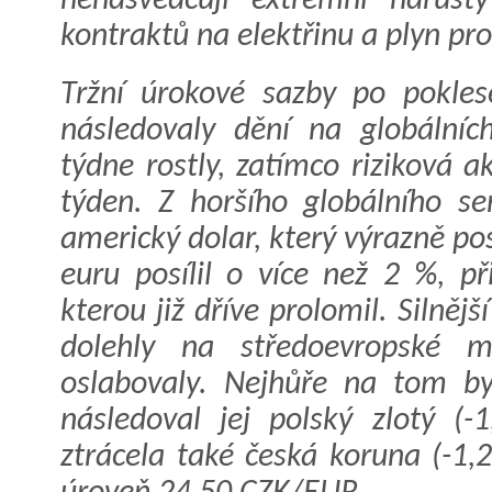
nenasvědčují extrémní nárůst
kontraktů na elektřinu a plyn pro 
Tržní úrokové sazby po pokles
následovaly dění na globální
týdne rostly, zatímco riziková a
týden. Z horšího globálního se
americký dolar, který výrazně po
euru posílil o více než 2 %, př
kterou již dříve prolomil. Silněj
dolehly na středoevropské m
oslabovaly. Nejhůře na tom by
následoval jej polský zlotý (
ztrácela také česká koruna (-1,