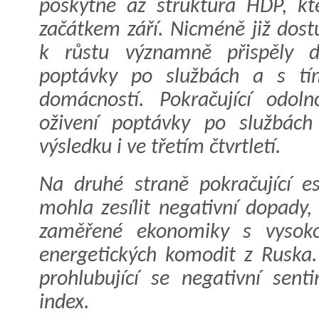
poskytne až struktura HDP, kt
začátkem září. Nicméně již dost
k růstu významně přispěly d
poptávky po službách a s tím
domácností. Pokračující odol
oživení poptávky po službác
výsledku i ve třetím čtvrtletí.
Na druhé straně pokračující es
mohla zesílit negativní dopady
zaměřené ekonomiky s vysoko
energetických komodit z Ruska
prohlubující se negativní sen
index.