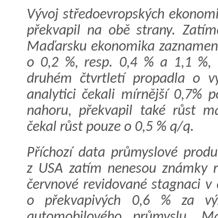
Vývoj středoevropských ekonomik
překvapil na obě strany. Zatí
Maďarsku ekonomika zaznamenal
o 0,2 %, resp. 0,4 % a 1,1 %, 
druhém čtvrtletí propadla o v
analytici čekali mírnější 0,7%
nahoru, překvapil také růst m
čekal růst pouze o 0,5 % q/q.
Příchozí data průmyslové prod
z USA zatím nenesou známky r
červnové revidované stagnaci v 
o překvapivých 0,6 % za výz
automobilového průmyslu. Ma