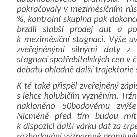
pokračovaly v meziměsíčním růst
%, kontrolní skupina pak dokonc
brzdil slabší prodej aut a p
k meziměsíční stagnaci. Výše uv
zveřejněnými silnými daty z
stagnací spotřebitelských cen v če
debatu ohledně další trajektori
K té také přispěl zveřejněný zá
s lehce holubičím vyzněním. Trž
nakloněno 50bodovému zvýšen
Nicméně před tím budou mít a
k dispozici další várku dat za sr
rozhodování významně promluvit