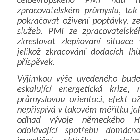
celoevropského PMI nad h
zpracovatelském průmyslu, tak
pokračovat oživení poptávky, z
služeb. PMI ze zpracovatelsk
zkreslovat zlepšování situace 
jelikož zkracování dodacích lh
příspěvek.
Výjimkou výše uvedeného bude
eskalující energetická krize
průmyslovou orientaci, efekt o
nepřispívá v takovém měřítku jak
odhad vývoje německého H
odolávající spotřebu domácn