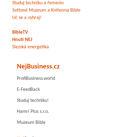
Studuj techniku a řemeslo
Světové Muzeum a Knihovna Bible
Uč se a vyhraj!
BibleTV
Hnutí NEJ
Slezská energetika
NejBusiness.cz
ProfiBusiness.world
E-FeedBack
Studuj techniku!
Hamri Plus s.r.o.
Muzeum Bible