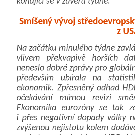
konající se v závěru týdne.
Smíšený vývoj středoevropsk
z US
Na začátku minulého týdne zavlá
vlivem překvapivě horších da
neneslo dobré zprávy pro globál
především ubírala na statist
ekonomik. Zpřesněný odhad HDP
očekávání mírnou revizi sm
Ekonomika eurozóny se tak za
i přes negativní dopady války n
zvýšenou nejistotu kolem dodáve