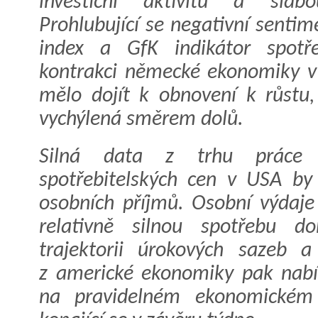
investiční aktivitu a slab
Prohlubující se negativní sentim
index a GfK indikátor spotře
kontrakci německé ekonomiky v
mělo dojít k obnovení k růstu,
vychýlená směrem dolů.
Silná data z trhu práce 
spotřebitelských cen v USA by
osobních příjmů. Osobní výdaje
relativně silnou spotřebu d
trajektorii úrokových sazeb a
z americké ekonomiky pak nabí
na pravidelném ekonomickém