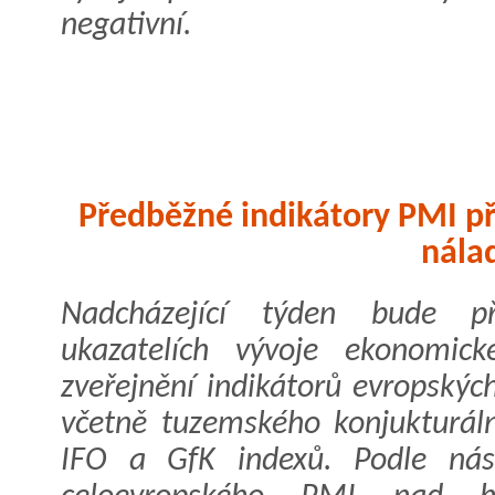
negativní.
Předběžné indikátory PMI př
nála
Nadcházející týden bude př
ukazatelích vývoje ekonomic
zveřejnění indikátorů evropský
včetně tuzemského konjukturá
IFO a GfK indexů. Podle nás