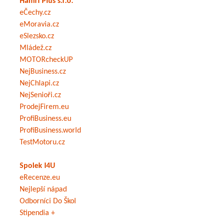
Hamri Plus s.r.o.
eČechy.cz
eMoravia.cz
eSlezsko.cz
Mládež.cz
MOTORcheckUP
NejBusiness.cz
NejChlapi.cz
NejSenioři.cz
ProdejFirem.eu
ProfiBusiness.eu
ProfiBusiness.world
TestMotoru.cz
Spolek I4U
eRecenze.eu
Nejlepší nápad
Odborníci Do Škol
Stipendia +