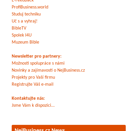
E-FeedBack
ProfiBusiness.world
Studuj techniku
Uč s a vyhraj!
BibleTV
Spolek I4U
Muzeum Bible
Newsletter pro partnery:
Možnosti spolupráce s námi
Novinky a zajímavosti o NejBusiness.cz
Projekty pro Vaší firmu
Registrujte Váš e-mail
Kontaktujte nás:
Jsme Vám k dispozici...
NejBusiness.cz News