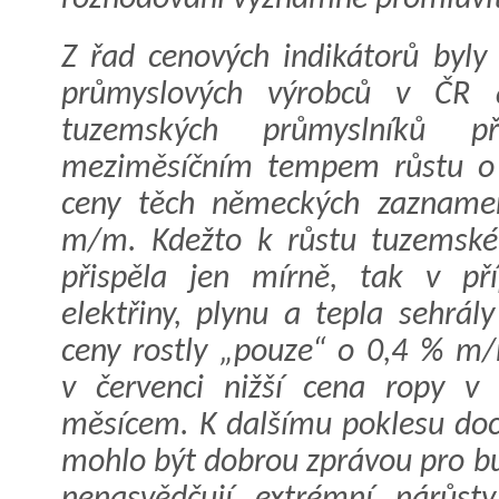
Z řad cenových indikátorů byly
průmyslových výrobců v ČR 
tuzemských průmyslníků př
meziměsíčním tempem růstu o 
ceny těch německých zaznamen
m/m. Kdežto k růstu tuzemskéh
přispěla jen mírně, tak v p
elektřiny, plynu a tepla sehrály
ceny rostly „pouze“ o 0,4 % m
v červenci nižší cena ropy v 
měsícem. K dalšímu poklesu doch
mohlo být dobrou zprávou pro bu