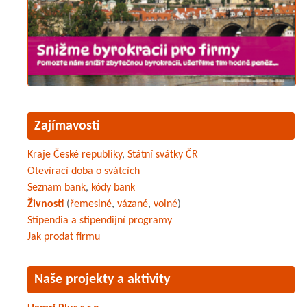
Zajímavosti
Kraje České republiky
,
Státní svátky ČR
Otevírací doba o svátcích
Seznam bank
,
kódy bank
Živnosti
(
řemeslné
,
vázané
,
volné
)
Stipendia a stipendijní programy
Jak prodat firmu
Naše projekty a aktivity