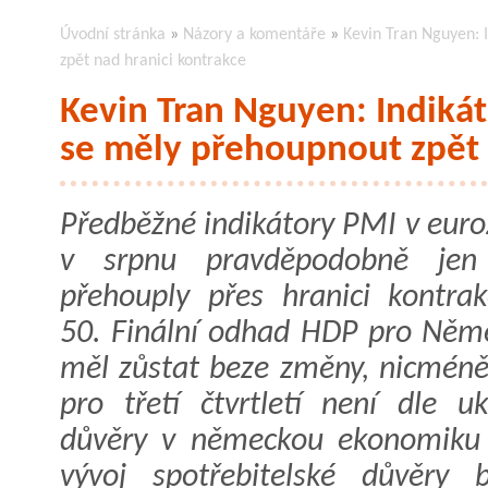
Úvodní stránka
»
Názory a komentáře
»
Kevin Tran Nguyen: 
zpět nad hranici kontrakce
Kevin Tran Nguyen: Indiká
se měly přehoupnout zpět 
Předběžné indikátory PMI v euro
v srpnu pravděpodobně jen
přehouply přes hranici kontra
50. Finální odhad HDP pro Něm
měl zůstat beze změny, nicméně
pro třetí čtvrtletí není dle uk
důvěry v německou ekonomiku p
vývoj spotřebitelské důvěry