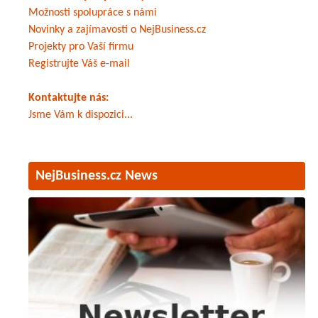
Možnosti spolupráce s námi
Novinky a zajímavosti o NejBusiness.cz
Projekty pro Vaší firmu
Registrujte Váš e-mail
Kontaktujte nás:
Jsme Vám k dispozici...
NejBusiness.cz News