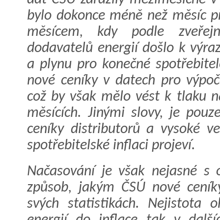
bylo dokonce méně než měsíc př
měsícem, kdy podle zveřejně
dodavatelů energií došlo k výra
a plynu pro konečné spotřebite
nové ceníky v datech pro výpoče
což by však mělo vést k tlaku na
měsících. Jinými slovy, je pou
ceníky distributorů a vysoké v
spotřebitelské inflaci projeví.
Načasování je však nejasné s
způsob, jakým ČSÚ nové ceníky
svých statistikách. Nejistota 