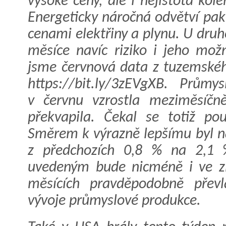
vysoké ceny, ale i nejistota ko
Energeticky náročná odvětví pak
cenami elektřiny a plynu. U druh
měsíce navíc riziko i jeho mož
jsme červnová data z tuzemské
https://bit.ly/3zEVgXB. Prům
v červnu vzrostla meziměsíčn
překvapila. Čekal se totiž p
Směrem k výrazně lepšímu byl na
z předchozích 0,8 % na 2,1
uvedeným bude nicméně i ve zb
měsících pravděpodobně převl
vývoje průmyslové produkce.