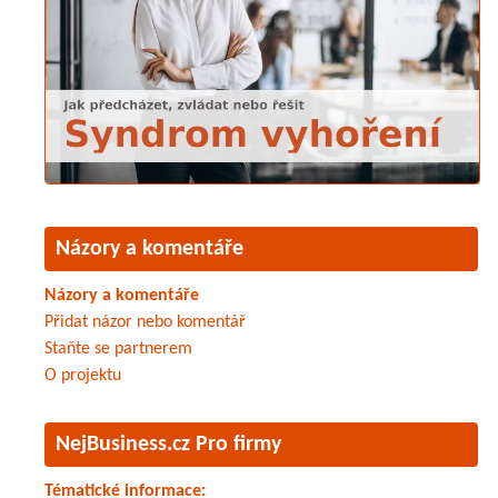
Názory a komentáře
Názory a komentáře
Přidat názor nebo komentář
Staňte se partnerem
O projektu
NejBusiness.cz Pro firmy
Tématické informace: