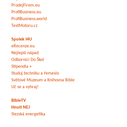
ProdejFirem.eu
ProfiBusiness.eu
ProfiBusiness.world
TestMotoru.cz
Spolek I4U
eRecenze.eu
Nejlepší nápad
Odborníci Do Škol
Stipendia +
Studuj techniku a řemeslo
Světové Muzeum a Knihovna Bible
Uč se a vyhraj!
BibleTV
Hnutí NEJ
Slezská energetika