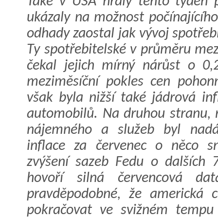
Také v USA hrály tento týden p
ukázaly na možnost počínajícího 
odhady zaostal jak vývoj spotřebi
Ty spotřebitelské v průměru mez
čekal jejich mírný nárůst o 
meziměsíční pokles cen pohon
však byla nižší také jádrová in
automobilů. Na druhou stranu,
nájemného a služeb byl nadá
inflace za červenec o něco sn
zvýšení sazeb Fedu o dalších 
hovoří silná červencová da
pravděpodobné, že americká c
pokračovat ve svižném tempu 