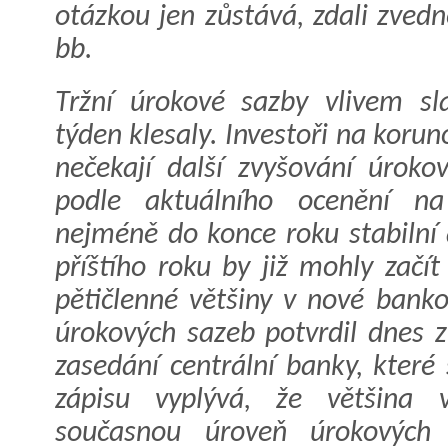
otázkou jen zůstává, zdali zved
bb.
Tržní úrokové sazby vlivem sla
týden klesaly. Investoři na koru
nečekají další zvyšování úrok
podle aktuálního ocenění na
nejméně do konce roku stabilní 
příštího roku by již mohly začí
pětičlenné většiny v nové bank
úrokových sazeb potvrdil dnes z
zasedání centrální banky, které
zápisu vyplývá, že většina 
současnou úroveň úrokových