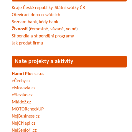
Kraje České republiky
,
Státní svátky ČR
Otevírací doba o svátcích
Seznam bank
,
kódy bank
Živnosti
(
řemeslné
,
vázané
,
volné
)
Stipendia a stipendijní programy
Jak prodat firmu
Naše projekty a aktivity
Hamri Plus s.r.o.
eČechy.cz
eMoravia.cz
eSlezsko.cz
Mládež.cz
MOTORcheckUP
NejBusiness.cz
NejChlapi.cz
NejSenioři.cz