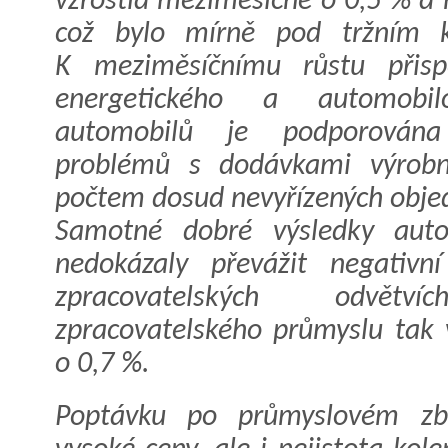
vzrostla meziměsíčně o 0,5 % a 
což bylo mírně pod tržním 
K meziměsíčnímu růstu přisp
energetického a automobi
automobilů je podporována 
problémů s dodávkami výrobn
počtem dosud nevyřízených obje
Samotné dobré výsledky auto
nedokázaly převážit negativn
zpracovatelských odvět
zpracovatelského průmyslu tak 
o 0,7 %.
Poptávku po průmyslovém zbo