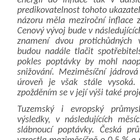
energií do inflace tak v další
predikovatelnost tohoto ukazatel
názoru měla meziroční inflace z
Cenový vývoj bude v následující
znamení dvou protichůdných v
budou nadále tlačit spotřebite
pokles poptávky by mohl naop
snižování. Meziměsíční jádrová 
úroveň je však stále vysoká. 
zpožděním se v její výši také proj
Tuzemský i evropský průmysl
výsledky, v následujících měsíc
slábnoucí poptávky. Česká pr