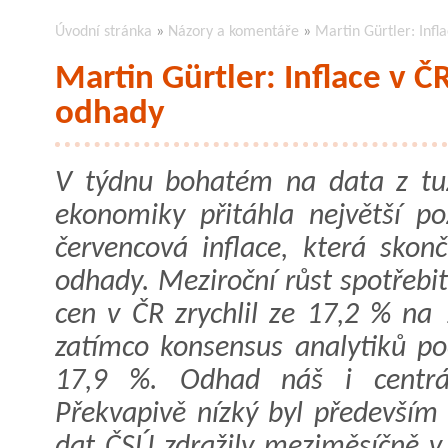
Úvodní stránka
»
Názory a komentáře
»
Martin Gürtler: Infl
Martin Gürtler: Inflace v Č
odhady
V týdnu bohatém na data z t
ekonomiky přitáhla největší po
červencová inflace, která skonč
odhady. Meziroční růst spotřebi
cen v ČR zrychlil ze 17,2 % na 
zatímco konsensus analytiků poč
17,9 %. Odhad náš i centrál
Překvapivě nízký byl především 
dat ČSÚ zdražily meziměsíčně v