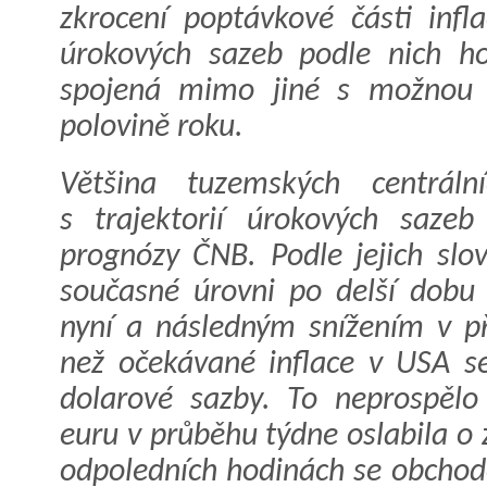
zkrocení poptávkové části infl
úrokových sazeb podle nich ho
spojená mimo jiné s možnou 
polovině roku.
Většina tuzemských centráln
s trajektorií úrokových saze
prognózy ČNB. Podle jejich slov
současné úrovni po delší dobu 
nyní a následným snížením v př
než očekávané inflace v USA se
dolarové sazby. To neprospělo
euru v průběhu týdne oslabila o
odpoledních hodinách se obchod