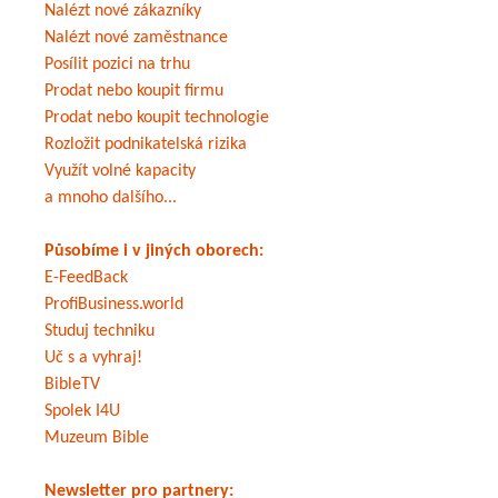
Nalézt nové zákazníky
Nalézt nové zaměstnance
Posílit pozici na trhu
Prodat nebo koupit firmu
Prodat nebo koupit technologie
Rozložit podnikatelská rizika
Využít volné kapacity
a mnoho dalšího...
Působíme i v jiných oborech:
E-FeedBack
ProfiBusiness.world
Studuj techniku
Uč s a vyhraj!
BibleTV
Spolek I4U
Muzeum Bible
Newsletter pro partnery: