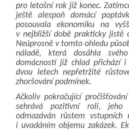
pro letošní rok již konec. Zatím
ještě alespoň domácí poptáv
posouvala ekonomiku na vyšší 
v nejbližší době prakticky jistě
Neúprosně v tomto ohledu působí
náladě, která dosáhla svého
domácností již chlad přichází i
dvou letech nepřetržité růsto
zhoršování podmínek.
Ačkoliv pokračující pročišťován
sehrává pozitivní roli, jeho
odmazáván růstem vstupních 
i uvadáním objemu zakázek. Ek