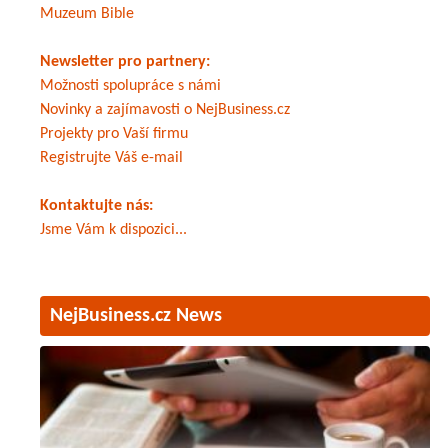
Muzeum Bible
Newsletter pro partnery:
Možnosti spolupráce s námi
Novinky a zajímavosti o NejBusiness.cz
Projekty pro Vaší firmu
Registrujte Váš e-mail
Kontaktujte nás:
Jsme Vám k dispozici...
NejBusiness.cz News