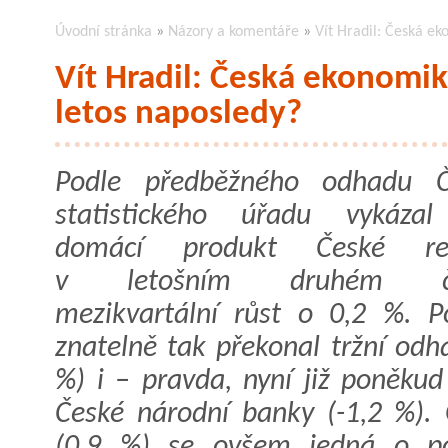
Úvodní stránka
»
Názory a komentáře
»
Vít Hradil: Česká ek
Vít Hradil: Česká ekonomik
letos naposledy?
Podle předběžného odhadu Č
statistického úřadu vykázal
domácí produkt České rep
v letošním druhém čtvr
mezikvartální růst o 0,2 %. 
znatelně tak překonal tržní odh
%) i – pravda, nyní již poněkud
České národní banky (-1,2 %). 
(0,9 %) se ovšem jedná o po