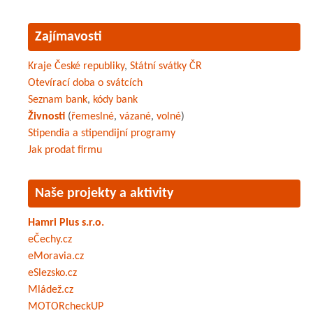
Zajímavosti
Kraje České republiky
,
Státní svátky ČR
Otevírací doba o svátcích
Seznam bank
,
kódy bank
Živnosti
(
řemeslné
,
vázané
,
volné
)
Stipendia a stipendijní programy
Jak prodat firmu
Naše projekty a aktivity
Hamri Plus s.r.o.
eČechy.cz
eMoravia.cz
eSlezsko.cz
Mládež.cz
MOTORcheckUP