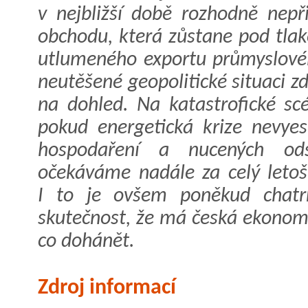
v nejbližší době rozhodně nepř
obchodu, která zůstane pod tla
utlumeného exportu průmyslové
neutěšené geopolitické situaci z
na dohled. Na katastrofické sc
pokud energetická krize nevyes
hospodaření a nucených ods
očekáváme nadále za celý letoš
I to je ovšem poněkud chatr
skutečnost, že má česká ekonom
co dohánět.
Zdroj informací