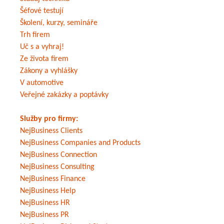
Šéfové testují
Školení, kurzy, semináře
Trh firem
Uč s a vyhraj!
Ze života firem
Zákony a vyhlášky
V automotive
Veřejné zakázky a poptávky
Služby pro firmy:
NejBusiness Clients
NejBusiness Companies and Products
NejBusiness Connection
NejBusiness Consulting
NejBusiness Finance
NejBusiness Help
NejBusiness HR
NejBusiness PR