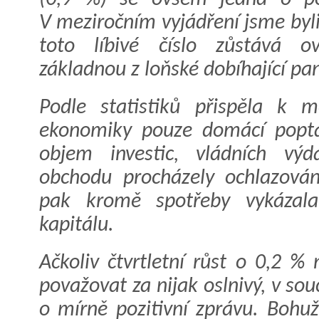
V meziročním vyjádření jsme byl
toto líbivé číslo zůstává ov
základnou z loňské dobíhající pa
Podle statistiků přispěla k m
ekonomiky pouze domácí poptáv
objem investic, vládních výd
obchodu procházely ochlazová
pak kromě spotřeby vykázala
kapitálu.
Ačkoliv čtvrtletní růst o 0,2 %
považovat za nijak oslnivý, v sou
o mírně pozitivní zprávu. Bohu