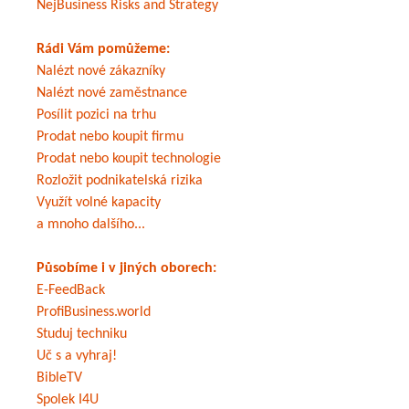
NejBusiness Risks and Strategy
Rádi Vám pomůžeme:
Nalézt nové zákazníky
Nalézt nové zaměstnance
Posílit pozici na trhu
Prodat nebo koupit firmu
Prodat nebo koupit technologie
Rozložit podnikatelská rizika
Využít volné kapacity
a mnoho dalšího...
Působíme i v jiných oborech:
E-FeedBack
ProfiBusiness.world
Studuj techniku
Uč s a vyhraj!
BibleTV
Spolek I4U