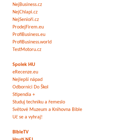
NejBusiness.cz
NejChlapi.cz
NejSenioři.cz
ProdejFirem.eu
ProfiBusiness.eu
ProfiBusiness.world
TestMotoru.cz
Spolek I4U
eRecenze.eu
Nejlepší nápad
Odborníci Do Škol
Stipendia +
Studuj techniku a řemeslo
Světové Muzeum a Knihovna Bible
Uč se a vyhraj!
BibleTV
Hnutí NEJ