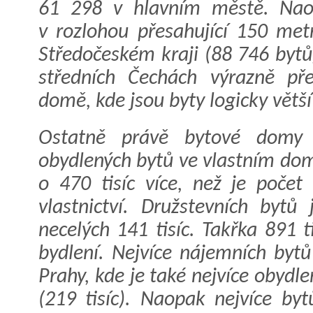
61 298 v hlavním městě. Naop
v rozlohou přesahující 150 met
Středočeském kraji (88 746 bytů
středních Čechách výrazně př
domě, kde jsou byty logicky větš
Ostatně právě bytové domy 
obydlených bytů ve vlastním domě
o 470 tisíc více, než je poče
vlastnictví. Družstevních bytů
necelých 141 tisíc. Takřka 891 
bydlení. Nejvíce nájemních bytů
Prahy, kde je také nejvíce obyd
(219 tisíc). Naopak nejvíce by