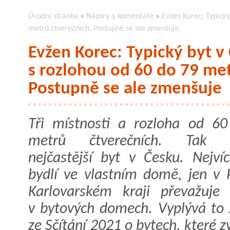
Úvodní stránka
»
Názory a komentáře
»
Evžen Korec: Typický
metrů čtverečních. Postupně se ale zmenšuje
Evžen Korec: Typický byt v
s rozlohou od 60 do 79 met
Postupně se ale zmenšuje
Tři místnosti a rozloha od 6
metrů čtverečních. Tak 
nejčastější byt v Česku. Nejví
bydlí ve vlastním domě, jen v 
Karlovarském kraji převažuje 
v bytových domech. Vyplývá to 
ze Sčítání 2021 o bytech, které z