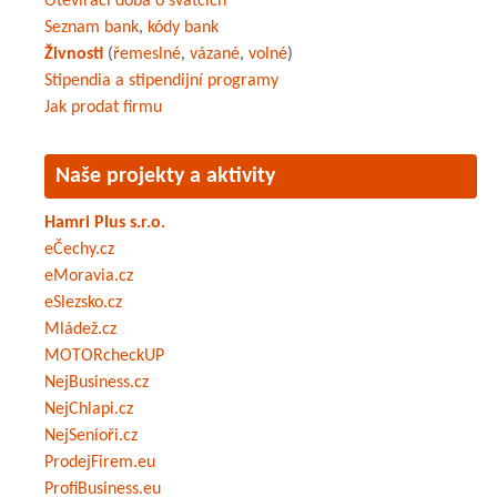
Otevírací doba o svátcích
Seznam bank
,
kódy bank
Živnosti
(
řemeslné
,
vázané
,
volné
)
Stipendia a stipendijní programy
Jak prodat firmu
Naše projekty a aktivity
Hamri Plus s.r.o.
eČechy.cz
eMoravia.cz
eSlezsko.cz
Mládež.cz
MOTORcheckUP
NejBusiness.cz
NejChlapi.cz
NejSenioři.cz
ProdejFirem.eu
ProfiBusiness.eu