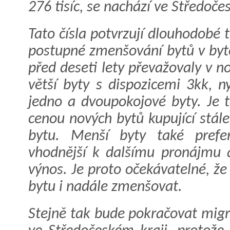
276 tisíc, se nachází ve Středoče
Tato čísla potvrzují dlouhodobé 
postupné zmenšování bytů v byt
před deseti lety převažovaly v n
větší byty s dispozicemi 3kk, 
jedno a dvoupokojové byty. Je t
cenou nových bytů kupující stál
bytu. Menší byty také preferu
vhodnější k dalšímu pronájmu a 
výnos. Je proto očekávatelné, ž
bytu i nadále zmenšovat.
Stejně tak bude pokračovat migr