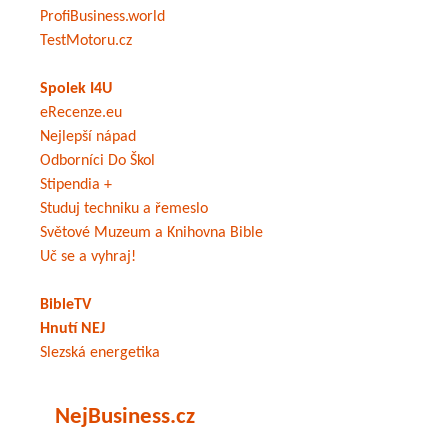
ProfiBusiness.world
TestMotoru.cz
Spolek I4U
eRecenze.eu
Nejlepší nápad
Odborníci Do Škol
Stipendia +
Studuj techniku a řemeslo
Světové Muzeum a Knihovna Bible
Uč se a vyhraj!
BibleTV
Hnutí NEJ
Slezská energetika
NejBusiness.cz