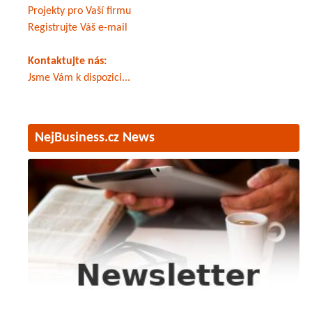
Projekty pro Vaší firmu
Registrujte Váš e-mail
Kontaktujte nás:
Jsme Vám k dispozici...
NejBusiness.cz News