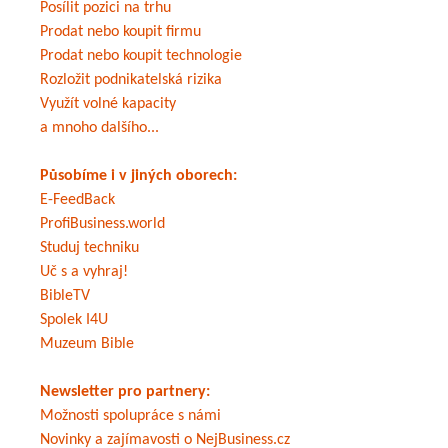
Posílit pozici na trhu
Prodat nebo koupit firmu
Prodat nebo koupit technologie
Rozložit podnikatelská rizika
Využít volné kapacity
a mnoho dalšího...
Působíme i v jiných oborech:
E-FeedBack
ProfiBusiness.world
Studuj techniku
Uč s a vyhraj!
BibleTV
Spolek I4U
Muzeum Bible
Newsletter pro partnery:
Možnosti spolupráce s námi
Novinky a zajímavosti o NejBusiness.cz