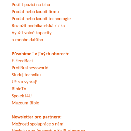
Posílit pozici na trhu
Prodat nebo koupit firmu
Prodat nebo koupit technologie
Rozložit podnikatelská rizika
Využít volné kapacity
a mnoho dalšího...
Působíme i v jiných oborech:
E-FeedBack
ProfiBusiness.world
Studuj techniku
Uč s a vyhraj!
BibleTV
Spolek I4U
Muzeum Bible
Newsletter pro partnery:
Možnosti spolupráce s námi