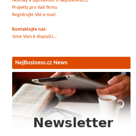
Novinky a zajímavosti o NejBusiness.cz
Projekty pro Vaší firmu
Registrujte Váš e-mail
Kontaktujte nás:
Jsme Vám k dispozici...
NejBusiness.cz News