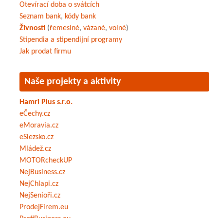
Otevírací doba o svátcích
Seznam bank
,
kódy bank
Živnosti
(
řemeslné
,
vázané
,
volné
)
Stipendia a stipendijní programy
Jak prodat firmu
Naše projekty a aktivity
Hamri Plus s.r.o.
eČechy.cz
eMoravia.cz
eSlezsko.cz
Mládež.cz
MOTORcheckUP
NejBusiness.cz
NejChlapi.cz
NejSenioři.cz
ProdejFirem.eu