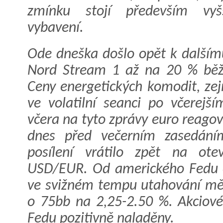
zmínku stojí především vyš
vybavení.
Ode dneška došlo opět k dalším
Nord Stream 1 až na 20 % běž
Ceny energetických komodit, ze
ve volatilní seanci po včerejší
včera na tyto zprávy euro reago
dnes před večerním zasedání
posílení vrátilo zpět na ote
USD/EUR. Od amerického Fedu 
ve svižném tempu utahování měn
o 75bb na 2,25-2.50 %. Akciové
Fedu pozitivně naladěny.