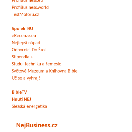
ProfiBusiness.eu
ProfiBusiness.world
TestMotoru.cz
Spolek I4U
eRecenze.eu
Nejlepší nápad
Odborníci Do Škol
Stipendia +
Studuj techniku a řemeslo
Světové Muzeum a Knihovna Bible
Uč se a vyhraj!
BibleTV
Hnutí NEJ
Slezská energetika
NejBusiness.cz