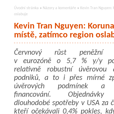
Úvodní stránka
»
Názory a komentáře
»
Kevin Tran Nguyen: 
oslabuje
Kevin Tran Nguyen: Koruna
místě, zatímco region osla
Červnový růst peněžní 
v eurozóně o 5,7 % y/y pot
relativně robustní úvěrovou a
podniků, a to i přes mírné zp
úvěrových podmínek a d
financování. Objednávky
dlouhodobé spotřeby v USA za če
kteří očekávali 0,4% pokles, k