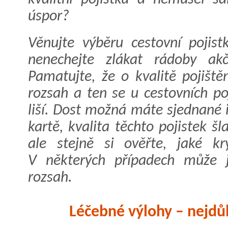
úspor?
Věnujte výběru cestovní pojis
nenechejte zlákat rádoby ak
Pamatujte, že o kvalitě pojiště
rozsah a ten se u cestovních po
liší. Dost možná máte sjednané i
kartě, kvalita těchto pojistek š
ale stejně si ověřte, jaké kr
V některých případech může j
rozsah.
Léčebné výlohy – nejdůle