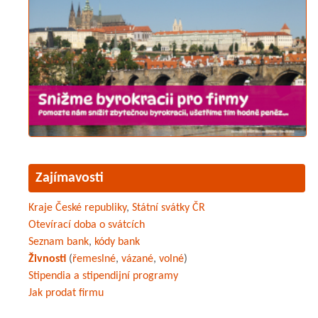
Zajímavosti
Kraje České republiky
,
Státní svátky ČR
Otevírací doba o svátcích
Seznam bank
,
kódy bank
Živnosti
(
řemeslné
,
vázané
,
volné
)
Stipendia a stipendijní programy
Jak prodat firmu