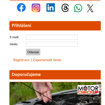
Přihlášení
E-mail:
Heslo:
Registrace
|
Zapomenuté heslo
Doporučujeme