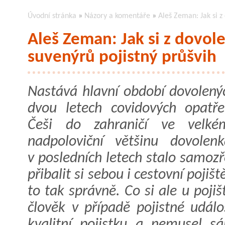
Úvodní stránka
»
Názory a komentáře
»
Aleš Zeman: Jak si z
Aleš Zeman: Jak si z dovol
suvenýrů pojistný průšvih
Nastává hlavní období dovolený
dvou letech covidových opatře
Češi do zahraničí ve velké
nadpoloviční většinu dovolen
v posledních letech stalo samoz
přibalit si sebou i cestovní pojiště
to tak správně. Co si ale u pojiš
člověk v případě pojistné udál
kvalitní pojistku a nemusel s