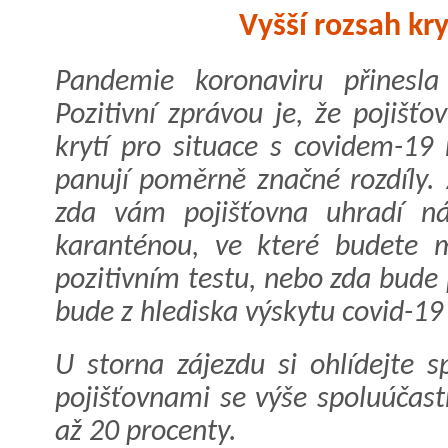
Vyšší rozsah kry
Pandemie koronaviru přinesla
Pozitivní zprávou je, že pojišť
krytí pro situace s covidem-19 r
panují poměrně značné rozdíly. 
zda vám pojišťovna uhradí ná
karanténou, ve které budete m
pozitivním testu, nebo zda bude 
bude z hlediska výskytu covid-19
U storna zájezdu si ohlídejte s
pojišťovnami se výše spoluúčast
až 20 procenty.