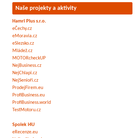
Naše projekty a aktivity
Hamri Plus s.r.o.
eČechy.cz
eMoravia.cz
eSlezsko.cz
Mládež.cz
MOTORcheckUP
NejBusiness.cz
NejChlapi.cz
NejSenioři.cz
ProdejFirem.eu
ProfiBusiness.eu
ProfiBusiness.world
TestMotoru.cz
Spolek I4U
eRecenze.eu