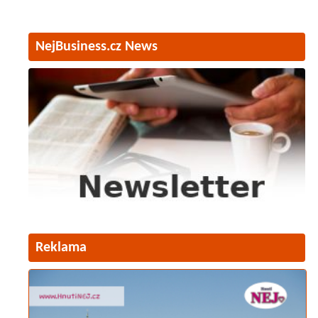
NejBusiness.cz News
Reklama