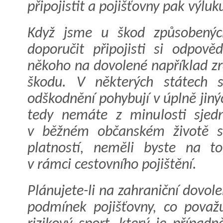
připojistit a pojišťovny pak výluk
Když jsme u škod způsobenýc
doporučit připojisti si odpově
někoho na dovolené například zr
škodu. V některých státech 
odškodnění pohybují v úplně jin
tedy nemáte z minulosti sjedn
v běžném občanském životě s 
platností, neměli byste na to
v rámci cestovního pojištění.
Plánujete-li na zahraniční dovol
podmínek pojišťovny, co považ