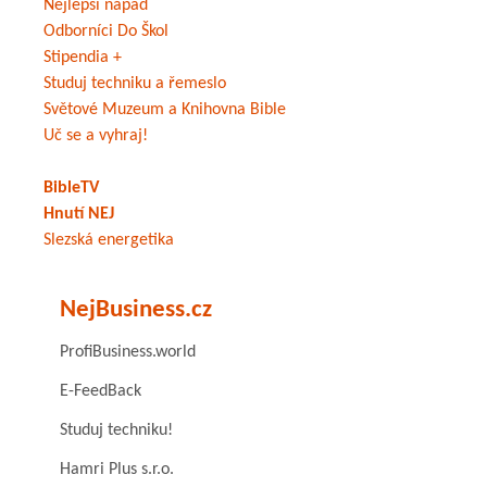
Nejlepší nápad
Odborníci Do Škol
Stipendia +
Studuj techniku a řemeslo
Světové Muzeum a Knihovna Bible
Uč se a vyhraj!
BibleTV
Hnutí NEJ
Slezská energetika
NejBusiness.cz
ProfiBusiness.world
E-FeedBack
Studuj techniku!
Hamri Plus s.r.o.