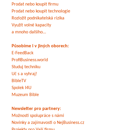
Prodat nebo koupit firmu
Prodat nebo koupit technologie
Rozložit podnikatelská rizika
Využít volné kapacity
a mnoho dalšího...
Působíme i v jiných oborech:
E-FeedBack
ProfiBusiness.world
Studuj techniku
Uč s a vyhraj!
BibleTV
Spolek I4U
Muzeum Bible
Newsletter pro partnery:
Možnosti spolupráce s námi
Novinky a zajímavosti o NejBusiness.cz
Projekty pro Vaší firmu