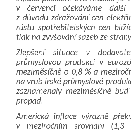
v červenci očekáváme další
z důvodu zdražování cen elektři
růstu spotřebitelských cen blí
tlak na zvyšování sazeb ze stran
Zlepšení situace v dodavatel
průmyslovou produkci v eurozó
meziměsíčně o 0,8 % a meziročn
na vrub irské průmyslové produk
zaznamenaly meziměsíčně buď 
propad.
Americká inflace výrazně pře
v meziročním srovnání (1,3