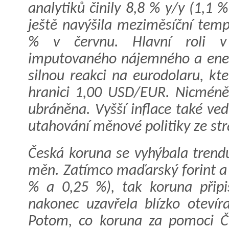
analytiků činily 8,8 % y/y (1,1 
ještě navýšila meziměsíční tem
% v červnu. Hlavní roli v 
imputovaného nájemného a energi
silnou reakci na eurodolaru, kte
hranici 1,00 USD/EUR. Nicméně 
ubráněna. Vyšší inflace také ved
utahování měnové politiky ze st
Česká koruna se vyhýbala trend
měn. Zatímco maďarský forint a 
% a 0,25 %), tak koruna připis
nakonec uzavřela blízko oteví
Potom, co koruna za pomoci Č