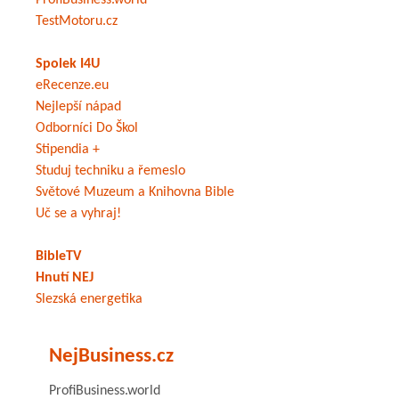
ProfiBusiness.world
TestMotoru.cz
Spolek I4U
eRecenze.eu
Nejlepší nápad
Odborníci Do Škol
Stipendia +
Studuj techniku a řemeslo
Světové Muzeum a Knihovna Bible
Uč se a vyhraj!
BibleTV
Hnutí NEJ
Slezská energetika
NejBusiness.cz
ProfiBusiness.world