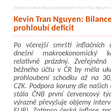
Úvodní stránka
»
Názory a komentáře
»
Kevin Tran Nguyen: B
Kevin Tran Nguyen: Bilanc
prohloubí deficit
Po včerejší smršti inflačních č
dnešní makroekonomický ka
relativně prázdný. Zveřejněná 
běžného účtu v ČR by měla uk
prohloubení schodku až na 30
CZK. Podpora koruny dle našich
stála ČNB první červencový t
výrazně převyšuje objemy interv
EUR). Zatímco česká inflace zp