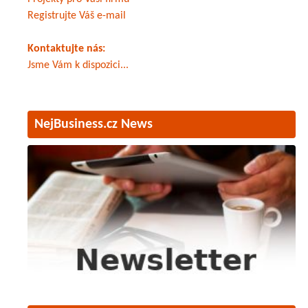
Registrujte Váš e-mail
Kontaktujte nás:
Jsme Vám k dispozici...
NejBusiness.cz News