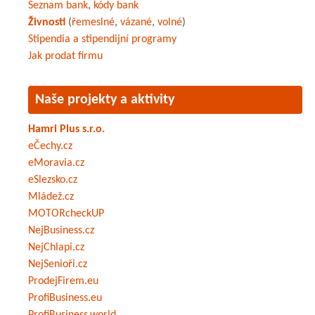
Seznam bank
,
kódy bank
Živnosti
(
řemeslné
,
vázané
,
volné
)
Stipendia a stipendijní programy
Jak prodat firmu
Naše projekty a aktivity
Hamri Plus s.r.o.
eČechy.cz
eMoravia.cz
eSlezsko.cz
Mládež.cz
MOTORcheckUP
NejBusiness.cz
NejChlapi.cz
NejSenioři.cz
ProdejFirem.eu
ProfiBusiness.eu