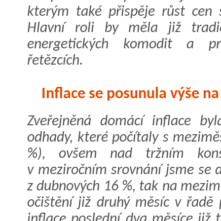
kterým také přispěje růst cen 
Hlavní roli by měla již trad
energetických komodit a pr
řetězcích.
Inflace se posunula výše na
Zveřejněná domácí inflace by
odhady, které počítaly s mezim
%), ovšem nad tržním kon
v meziročním srovnání jsme se d
z dubnových 16 %, tak na mezim
očištění již druhý měsíc v řadě
inflace poslední dva měsíce již 