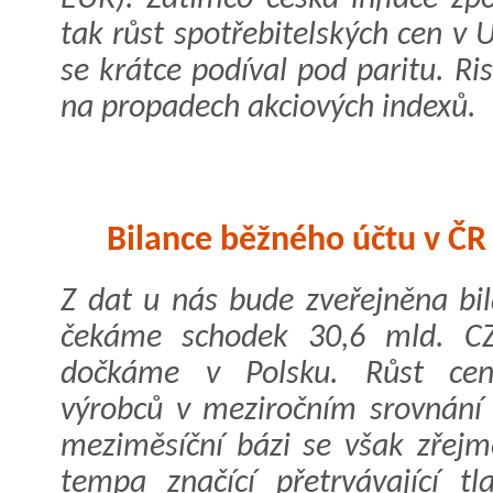
tak růst spotřebitelských cen v 
se krátce podíval pod paritu. Ri
na propadech akciových indexů.
Bilance běžného účtu v ČR
Z dat u nás bude zveřejněna bi
čekáme schodek 30,6 mld. CZ
dočkáme v Polsku. Růst cen
výrobců v meziročním srovnání
meziměsíční bázi se však zřej
tempa značící přetrvávající t