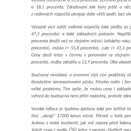
vzrostly meziročně o 31,6 procenta, zemního plynu o 
o 18,1 procenta. Zdražování tak bylo ještě o ně
z rodinných rozpočtů ukrajují stále větší podíl, bez o
Výrazně více zatíží rodinné rozpočty také platby za 
47,5 procenta) a také základních potravin. Napřík
procenta dražší než ve stejném měsíci loňského roku.
procenta), máslo (+ 55,8 procenta), cukr (+ 41,3 pr
Ceny zboží letos v červnu v porovnání se stejný
procenta, služby zdražily o 13,9 procenta. Oba ukazate
Současný nevídaný a enormní růst cen prakticky vš
dvouletém koronavirovém půstu. Mnoho rodin i fir
velké problémy. Tím spíše, že rostou ceny i základní
výhled do budoucna není příliš radostný, protože zd
Vysoká inflace je špatnou zprávou také pro šetřivé li
tisíc „ukrojí“ 17200 korun ročně. Přesně o tolik pe
Jednou z mála možností, jak své úspory před takov
Jejich cena i podle ČSÚ letos v prvním čtvrtletí mez