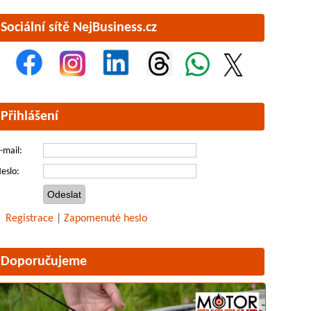
Sociální sítě NejBusiness.cz
Přihlášení
-mail:
eslo:
Registrace
|
Zapomenuté heslo
Doporučujeme