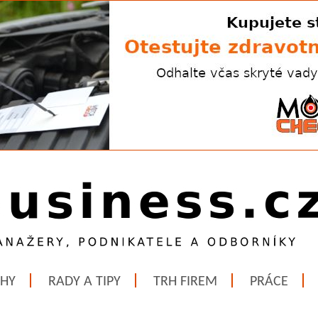
ĚHY
RADY A TIPY
TRH FIREM
PRÁCE