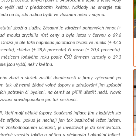
57,8 procenta, tuhých paliv o 34 procent a tepla a teplé vody
co vyšší než v předchozím květnu. Náklady na energie tak
hledu na to, zda rodina bydlí ve vlastním nebo v nájmu.
ostatní zboží a služby. Zásadní je zdražení pohonných hmot (+
lad mouka zrychlila růst ceny a byla letos v červnu o 69,6
 Dražší je ale také například polotučné trvanlivé mléko (+ 42,3
ocenta), chleba (+ 28,6 procenta) či maso (+ 20,4 procenta).
m měsícem loňského roku podle ČSÚ úhrnem vzrostly o 19,3
le jsou vyšší, než v květnu.
eho zboží a služeb zastihl domácnosti a firmy vyčerpané po
em tak už nemá žádné volné úspory a zdražování jim způsobí
ch potravin či bydlení, na čemž se příliš ušetřit nedá. Navíc
ražování pravděpodobně jen tak neskončí.
di, kteří mají nějaké úspory. Současná inflace jim z každých sto
něz přijdou, pokud je nechají jen tak bezúročně ležet ladem.
ým znehodnocením uchránit, je investovat je do nemovitostí.
iročně vzrostla takřka o pětinu a překonala i aktuální inflaci.