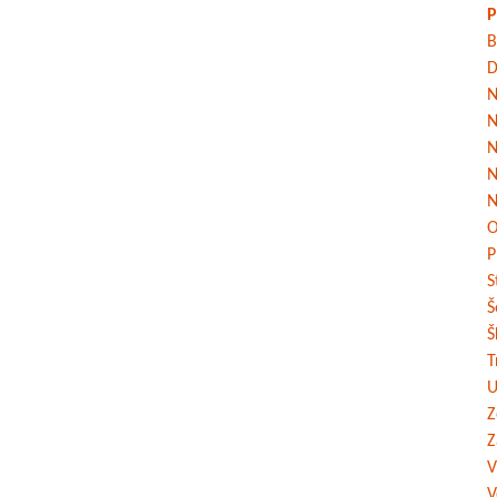
P
B
D
N
N
N
N
N
O
P
S
Š
Š
T
U
Z
Z
V
V