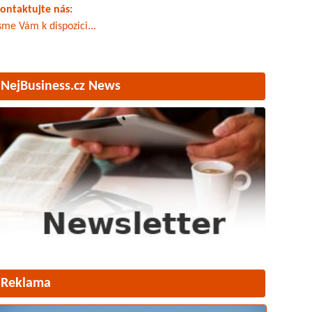
ontaktujte nás:
sme Vám k dispozici...
NejBusiness.cz News
Reklama