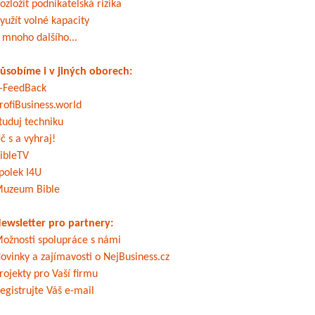
ozložit podnikatelská rizika
yužít volné kapacity
 mnoho dalšího...
ůsobíme i v jiných oborech:
-FeedBack
rofiBusiness.world
tuduj techniku
č s a vyhraj!
ibleTV
polek I4U
uzeum Bible
ewsletter pro partnery:
ožnosti spolupráce s námi
ovinky a zajímavosti o NejBusiness.cz
rojekty pro Vaší firmu
egistrujte Váš e-mail