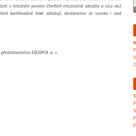
teré v letošním prvním čtvrtletí meziročně zdražily o více než
teré kontinuálně také zdražují, dostaneme se vysoko i nad
N
P
a představenstva EKOSPOL a. s.
S
O
T
P
S
P
P