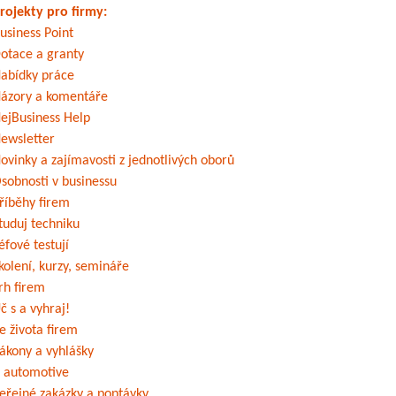
rojekty pro firmy:
usiness Point
otace a granty
abídky práce
ázory a komentáře
ejBusiness Help
ewsletter
ovinky a zajímavosti z jednotlivých oborů
sobnosti v businessu
říběhy firem
tuduj techniku
éfové testují
kolení, kurzy, semináře
rh firem
č s a vyhraj!
e života firem
ákony a vyhlášky
 automotive
eřejné zakázky a poptávky