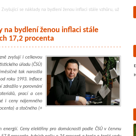
 Zvyšující se náklady na bydlení ženou inflaci stále vzhůru, už
y na bydlení ženou inflaci stále
ých 17,2 procenta
zně zvyšují i celkovou
tistického úřadu (ČSÚ)
E
iměsíčně tak narostla
H
od roku 1993. Inflace
ní zdražilo v porovnání
teriálů, prací a cen
aké i ceny nájemného
rocenta) a stočného (+
n energií. Ceny elektřiny pro domácnosti podle ČSÚ v červnu