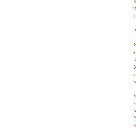
R
V
a
P
E
P
S
U
B
S
M
N
M
N
P
R