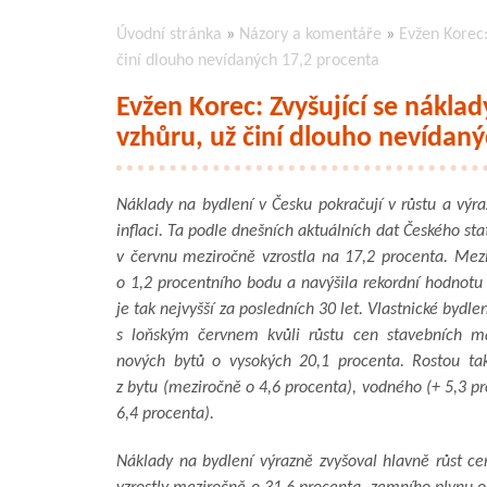
Úvodní stránka
»
Názory a komentáře
»
Evžen Korec:
činí dlouho nevídaných 17,2 procenta
Evžen Korec: Zvyšující se náklad
vzhůru, už činí dlouho nevídan
Náklady na bydlení v Česku pokračují v růstu a výra
inflaci. Ta podle dnešních aktuálních dat Českého sta
v červnu meziročně vzrostla na 17,2 procenta. Mez
o 1,2 procentního bodu a navýšila rekordní hodnotu 
je tak nejvyšší za posledních 30 let. Vlastnické bydle
s loňským červnem kvůli růstu cen stavebních ma
nových bytů o vysokých 20,1 procenta. Rostou t
z bytu (meziročně o 4,6 procenta), vodného (+ 5,3 p
6,4 procenta).
Náklady na bydlení výrazně zvyšoval hlavně růst ce