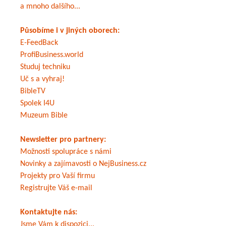
a mnoho dalšího...
Působíme i v jiných oborech:
E-FeedBack
ProfiBusiness.world
Studuj techniku
Uč s a vyhraj!
BibleTV
Spolek I4U
Muzeum Bible
Newsletter pro partnery:
Možnosti spolupráce s námi
Novinky a zajímavosti o NejBusiness.cz
Projekty pro Vaší firmu
Registrujte Váš e-mail
Kontaktujte nás:
Jsme Vám k dispozici...