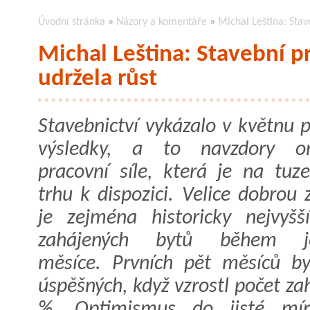
Úvodní stránka
»
Názory a komentáře
»
Michal Leština: Stav
Michal Leština: Stavební p
udržela růst
Stavebnictví vykázalo v květnu p
výsledky, a to navzdory o
pracovní síle, která je na tu
trhu k dispozici. Velice dobrou
je zejména historicky nejvyšš
zahájených bytů během j
měsíce. Prvních pět měsíců b
úspěšných, když vzrostl počet z
%. Optimismus do jisté mír