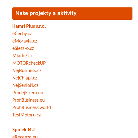
Naše projekty a aktivity
Hamri Plus s.r.o.
eČechy.cz
eMoravia.cz
eSlezsko.cz
Mládež.cz
MOTORcheckUP
NejBusiness.cz
NejChlapi.cz
NejSenioři.cz
ProdejFirem.eu
ProfiBusiness.eu
ProfiBusiness.world
TestMotoru.cz
Spolek I4U
eRecenze.eu