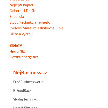
Nejlepší nápad
Odborníci Do Škol
Stipendia +
Studuj techniku a řemeslo
Světové Muzeum a Knihovna Bible
Uč se a vyhraj!
BibleTV
Hnutí NEJ
Slezská energetika
NejBusiness.cz
ProfiBusiness.world
E-FeedBack
Studuj techniku!