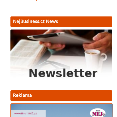
NejBusiness.cz News
Reklama