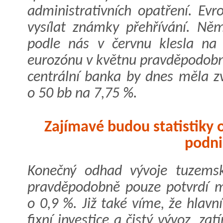
administrativních opatření. Ev
vysílat známky přehřívání. Ně
podle nás v červnu klesla na
eurozónu v květnu pravděpodobn
centrální banka by dnes měla zv
o 50 bb na 7,75 %.
Zajímavé budou statistiky o
podn
Konečný odhad vývoje tuzemsk
pravděpodobně pouze potvrdí me
o 0,9 %. Již také víme, že hlav
fixní investice a čistý vývoz, z