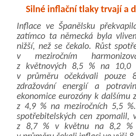
Silné inflační tlaky trvají a
Inflace ve Španělsku překvapi
zatímco ta německá byla vlivem
nižší, než se čekalo. Růst spot
v meziročním harmonizova
z květnových 8,5 % na 10,0 %
v průměru očekávali pouze 8
zdražování energií a potravi
ekonomice eurozóny k dalšímu zr
z 4,9 % na meziročních 5,5 %
spotřebitelských cen zpomalil,
z 8,7 % v květnu na 8,2 % v