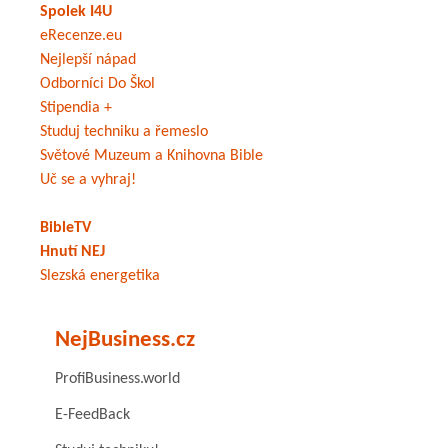
Spolek I4U
eRecenze.eu
Nejlepší nápad
Odborníci Do Škol
Stipendia +
Studuj techniku a řemeslo
Světové Muzeum a Knihovna Bible
Uč se a vyhraj!
BibleTV
Hnutí NEJ
Slezská energetika
NejBusiness.cz
ProfiBusiness.world
E-FeedBack