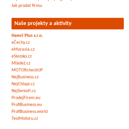
Jak prodat firmu
Naše projekty a aktivity
Hamri Plus s.r.o.
eČechy.cz
eMoravia.cz
eSlezsko.cz
Mládež.cz
MOTORcheckUP
NejBusiness.cz
NejChlapi.cz
NejSenioři.cz
ProdejFirem.eu
ProfiBusiness.eu
ProfiBusiness.world
TestMotoru.cz