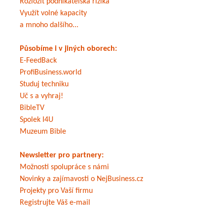
Rozložit podnikatelská rizika
Využít volné kapacity
a mnoho dalšího...
Působíme i v jiných oborech:
E-FeedBack
ProfiBusiness.world
Studuj techniku
Uč s a vyhraj!
BibleTV
Spolek I4U
Muzeum Bible
Newsletter pro partnery:
Možnosti spolupráce s námi
Novinky a zajímavosti o NejBusiness.cz
Projekty pro Vaší firmu
Registrujte Váš e-mail