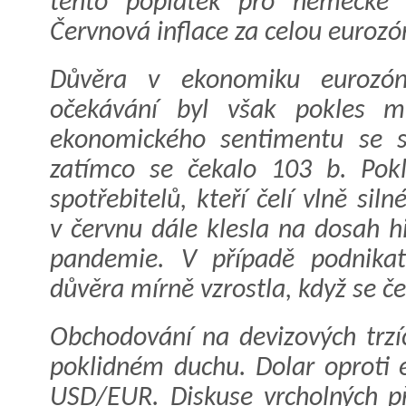
tento poplatek pro německé sp
Červnová inflace za celou eurozó
Důvěra v ekonomiku eurozóny
očekávání byl však pokles mír
ekonomického sentimentu se s
zatímco se čekalo 103 b. Pok
spotřebitelů, kteří čelí vlně sil
v červnu dále klesla na dosah h
pandemie. V případě podnikat
důvěra mírně vzrostla, když se č
Obchodování na devizových trzíc
poklidném duchu. Dolar oproti e
USD/EUR. Diskuse vrcholných p