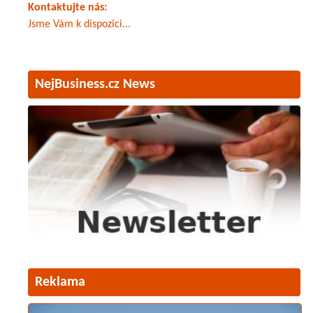
Kontaktujte nás:
Jsme Vám k dispozici...
NejBusiness.cz News
Reklama