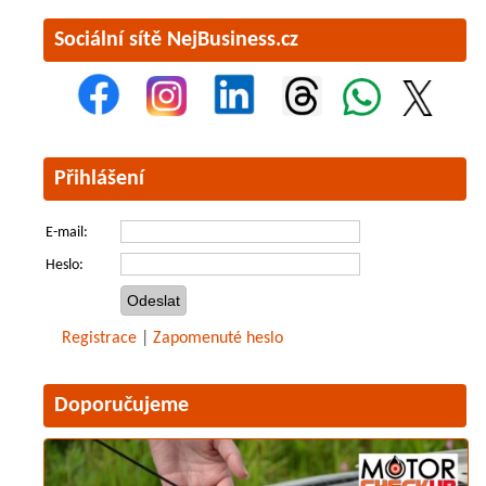
Sociální sítě NejBusiness.cz
Přihlášení
E-mail:
Heslo:
Registrace
|
Zapomenuté heslo
Doporučujeme