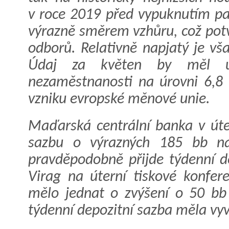
v roce 2019 před vypuknutím pa
výrazně směrem vzhůru, což pot
odborů. Relativně napjatý je vš
Údaj za květen by měl u
nezaměstnanosti na úrovni 6,8 
vzniku evropské měnové unie.
Maďarská centrální banka v úte
sazbu o výrazných 185 bb n
pravděpodobně přijde týdenní d
Virag na úterní tiskové konfer
mělo jednat o zvýšení o 50 bb
týdenní depozitní sazba měla vyví