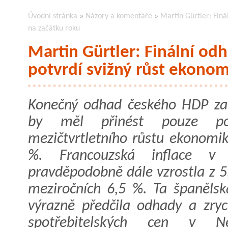
Úvodní stránka
»
Názory a komentáře
»
Martin Gürtler: Finá
na začátku roku
Martin Gürtler: Finální o
potvrdí svižný růst ekonom
Konečný odhad českého HDP z
by měl přinést pouze pot
mezičtvrtletního růstu ekonomik
%. Francouzská inflace v 
pravděpodobně dále vzrostla z 5
meziročních 6,5 %. Ta španělsk
výrazně předčila odhady a zryc
spotřebitelských cen v N