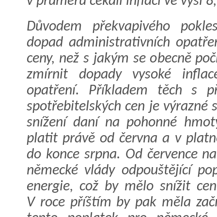
v průměru čekali inflaci ve výši 8
Důvodem překvapivého pokles
dopad administrativních opatře
ceny, než s jakým se obecně poč
zmírnit dopady vysoké inflac
opatření. Příkladem těch s 
spotřebitelských cen je výrazné 
snížení daní na pohonné hmoty
platit právě od června a v plat
do konce srpna. Od července nav
německé vlády odpouštějící pop
energie, což by mělo snížit cen
V roce příštím by pak měla začí