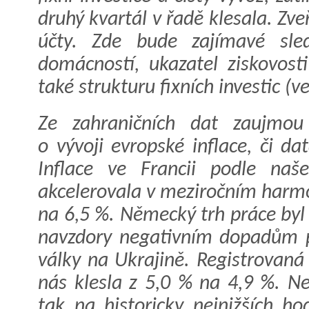
druhý kvartál v řadě klesala. Zv
účty. Zde bude zajímavé sle
domácností, ukazatel ziskovost
také strukturu fixních investic (
Ze zahraničních dat zaujmou 
o vývoji evropské inflace, či d
Inflace ve Francii podle na
akcelerovala v meziročním harm
na 6,5 %. Německý trh práce byl
navzdory negativním dopadům p
války na Ukrajině. Registrovan
nás klesla z 5,0 % na 4,9 %. 
tak na historicky nejnižších h