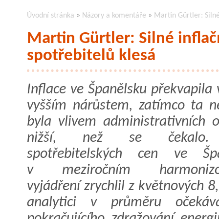
Úvodní stránka
»
Názory a komentáře
»
Martin Gürtler: Silné
Martin Gürtler: Silné inflač
spotřebitelů klesá
Inflace ve Španělsku překvapila
vyšším nárůstem, zatímco ta 
byla vlivem administrativních o
nižší, než se čekalo.
spotřebitelských cen ve Špa
v meziročním harmonizo
vyjádření zrychlil z květnových 
analytici v průměru oček
pokračujícího zdražování energi