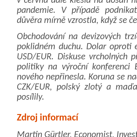
v červnu dále klesla na dosah h
pandemie. V případě podnikat
důvěra mírně vzrostla, když se č
Obchodování na devizových trzí
poklidném duchu. Dolar oproti e
USD/EUR. Diskuse vrcholných p
politiky na výroční konferenci
nového nepřinesla. Koruna se na
CZK/EUR, polský zlotý a maďar
posílily.
Zdroj informací
Martin Gürtler, Economist, Inve