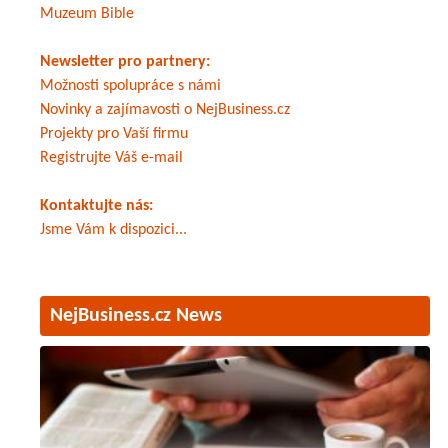
Muzeum Bible
Newsletter pro partnery:
Možnosti spolupráce s námi
Novinky a zajímavosti o NejBusiness.cz
Projekty pro Vaší firmu
Registrujte Váš e-mail
Kontaktujte nás:
Jsme Vám k dispozici...
NejBusiness.cz News