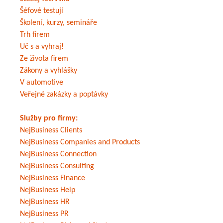
Šéfové testují
Školení, kurzy, semináře
Trh firem
Uč s a vyhraj!
Ze života firem
Zákony a vyhlášky
V automotive
Veřejné zakázky a poptávky
Služby pro firmy:
NejBusiness Clients
NejBusiness Companies and Products
NejBusiness Connection
NejBusiness Consulting
NejBusiness Finance
NejBusiness Help
NejBusiness HR
NejBusiness PR