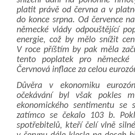
snížení daní na pohonné hmoty
platit právě od června a v plat
do konce srpna. Od července nav
německé vlády odpouštějící pop
energie, což by mělo snížit cen
V roce příštím by pak měla začí
tento poplatek pro německé sp
Červnová inflace za celou eurozó
Důvěra v ekonomiku eurozóny
očekávání byl však pokles mír
ekonomického sentimentu se s
zatímco se čekalo 103 b. Pok
spotřebitelů, kteří čelí vlně sil