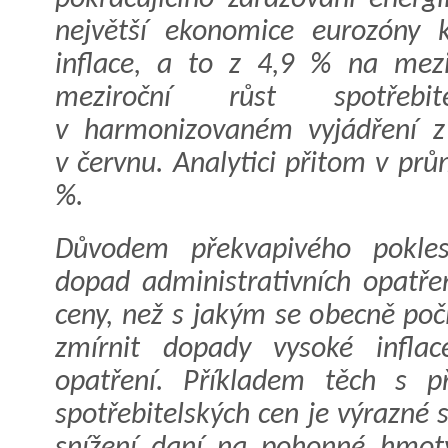
největší ekonomice eurozóny k
inflace, a to z 4,9 % na mez
meziroční růst spotřebi
v harmonizovaném vyjádření 
v červnu. Analytici přitom v prům
%.
Důvodem překvapivého pokles
dopad administrativních opatře
ceny, než s jakým se obecně poč
zmírnit dopady vysoké inflac
opatření. Příkladem těch s 
spotřebitelských cen je výrazné 