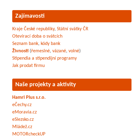
Zajímavosti
Kraje České republiky
,
Státní svátky ČR
Otevírací doba o svátcích
Seznam bank
,
kódy bank
Živnosti
(
řemeslné
,
vázané
,
volné
)
Stipendia a stipendijní programy
Jak prodat firmu
Naše projekty a aktivity
Hamri Plus s.r.o.
eČechy.cz
eMoravia.cz
eSlezsko.cz
Mládež.cz
MOTORcheckUP