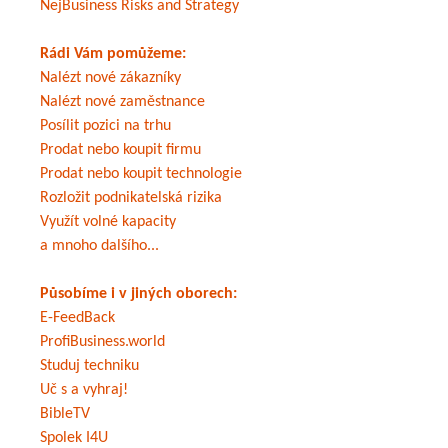
NejBusiness Risks and Strategy
Rádi Vám pomůžeme:
Nalézt nové zákazníky
Nalézt nové zaměstnance
Posílit pozici na trhu
Prodat nebo koupit firmu
Prodat nebo koupit technologie
Rozložit podnikatelská rizika
Využít volné kapacity
a mnoho dalšího...
Působíme i v jiných oborech:
E-FeedBack
ProfiBusiness.world
Studuj techniku
Uč s a vyhraj!
BibleTV
Spolek I4U