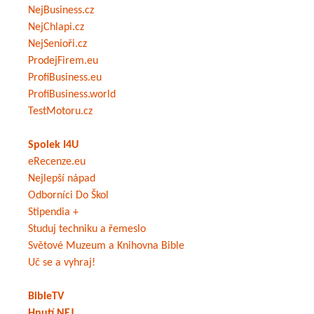
NejBusiness.cz
NejChlapi.cz
NejSenioři.cz
ProdejFirem.eu
ProfiBusiness.eu
ProfiBusiness.world
TestMotoru.cz
Spolek I4U
eRecenze.eu
Nejlepší nápad
Odborníci Do Škol
Stipendia +
Studuj techniku a řemeslo
Světové Muzeum a Knihovna Bible
Uč se a vyhraj!
BibleTV
Hnutí NEJ