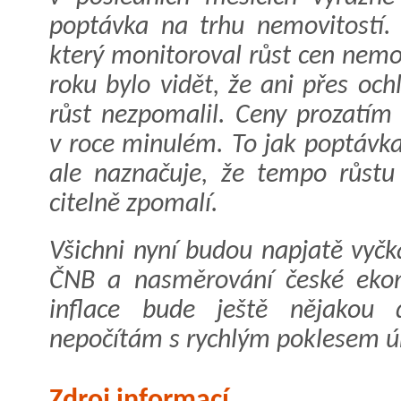
poptávka na trhu nemovitostí.
který monitoroval růst cen nemovi
roku bylo vidět, že ani přes och
růst nezpomalil. Ceny prozatím
v roce minulém. To jak poptávka 
ale naznačuje, že tempo růstu
citelně zpomalí.
Všichni nyní budou napjatě vyč
ČNB a nasměrování české eko
inflace bude ještě nějakou 
nepočítám s rychlým poklesem ú
Zdroj informací