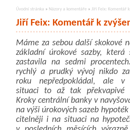
Úvodní stránka
»
Názory a komentáře
»
Jiří Feix: Komentář 
Jiří Feix: Komentář k zvýš
Máme za sebou další skokové n
základní úrokové sazby, která 
zastavila na sedmi procentech
rychlý a prudký vývoj nikdo z
roku nepředpokládal, ale v 
situaci to až tak překvapivé 
Kroky centrální banky v navyšov
na výši úrokových sazeb hypoték 
citelněji i na situaci na hypot
v posledních měsících výrazn