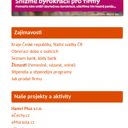
Zajímavosti
Kraje České republiky
,
Státní svátky ČR
Otevírací doba o svátcích
Seznam bank
,
kódy bank
Živnosti
(
řemeslné
,
vázané
,
volné
)
Stipendia a stipendijní programy
Jak prodat firmu
Naše projekty a aktivity
Hamri Plus s.r.o.
eČechy.cz
eMoravia.cz