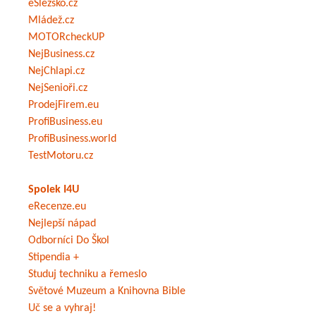
eSlezsko.cz
Mládež.cz
MOTORcheckUP
NejBusiness.cz
NejChlapi.cz
NejSenioři.cz
ProdejFirem.eu
ProfiBusiness.eu
ProfiBusiness.world
TestMotoru.cz
Spolek I4U
eRecenze.eu
Nejlepší nápad
Odborníci Do Škol
Stipendia +
Studuj techniku a řemeslo
Světové Muzeum a Knihovna Bible
Uč se a vyhraj!