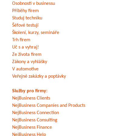
Osobnosti v businessu
Příběhy firem
Studuj techniku
Šéfové testují
Školení, kurzy, semináře
Trh firem
Uč s a vyhraj!
Ze života firem
Zákony a vyhlášky
V automotive
Veřejné zakázky a poptávky
Služby pro firmy:
NejBusiness Clients
NejBusiness Companies and Products
NejBusiness Connection
NejBusiness Consulting
NejBusiness Finance
NejBusiness Help