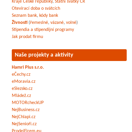
Kraje České republiky
,
Státní svátky ČR
Otevírací doba o svátcích
Seznam bank
,
kódy bank
Živnosti
(
řemeslné
,
vázané
,
volné
)
Stipendia a stipendijní programy
Jak prodat firmu
Naše projekty a aktivity
Hamri Plus s.r.o.
eČechy.cz
eMoravia.cz
eSlezsko.cz
Mládež.cz
MOTORcheckUP
NejBusiness.cz
NejChlapi.cz
NejSenioři.cz
ProdejFirem.eu