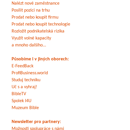
Nalézt nové zaměstnance
Posílit pozici na trhu
Prodat nebo koupit firmu
Prodat nebo koupit technologie
Rozložit podnikatelská rizika
Využít volné kapacity
a mnoho dalšího...
Působíme i v jiných oborech:
E-FeedBack
ProfiBusiness.world
Studuj techniku
Uč s a vyhraj!
BibleTV
Spolek I4U
Muzeum Bible
Newsletter pro partnery:
Možnosti spolupráce s námi