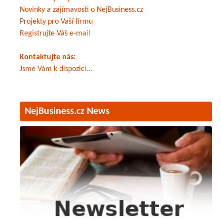
Novinky a zajímavosti o NejBusiness.cz
Projekty pro Vaší firmu
Registrujte Váš e-mail
Kontaktujte nás:
Jsme Vám k dispozici...
NejBusiness.cz News