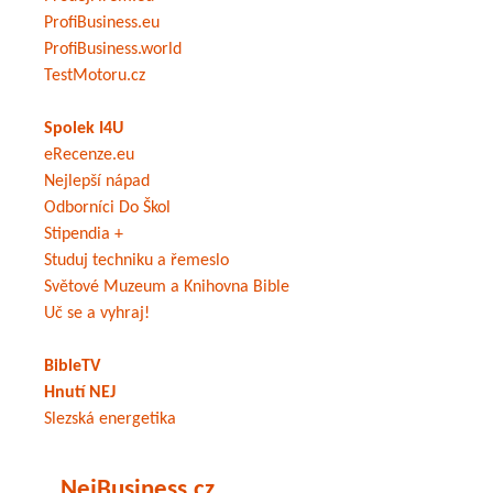
ProfiBusiness.eu
ProfiBusiness.world
TestMotoru.cz
Spolek I4U
eRecenze.eu
Nejlepší nápad
Odborníci Do Škol
Stipendia +
Studuj techniku a řemeslo
Světové Muzeum a Knihovna Bible
Uč se a vyhraj!
BibleTV
Hnutí NEJ
Slezská energetika
NejBusiness.cz