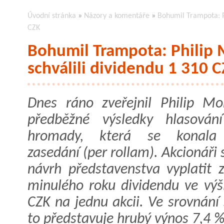
Úvodní stránka
»
Názory a komentáře
»
Bohumil Trampota: Ph
CZK
Bohumil Trampota: Philip M
schválili dividendu 1 310 
Dnes ráno zveřejnil Philip Mo
předběžné výsledky hlasován
hromady, která se konal
zasedání (per rollam). Akcionáři s
návrh představenstva vyplatit z
minulého roku dividendu ve výš
CZK na jednu akcii. Ve srovnání
to představuje hrubý výnos 7,4 %