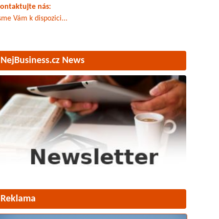
ontaktujte nás:
sme Vám k dispozici...
NejBusiness.cz News
Reklama