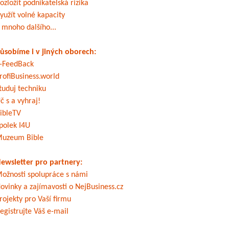
ozložit podnikatelská rizika
yužít volné kapacity
 mnoho dalšího...
ůsobíme i v jiných oborech:
-FeedBack
rofiBusiness.world
tuduj techniku
č s a vyhraj!
ibleTV
polek I4U
uzeum Bible
ewsletter pro partnery:
ožnosti spolupráce s námi
ovinky a zajímavosti o NejBusiness.cz
rojekty pro Vaší firmu
egistrujte Váš e-mail