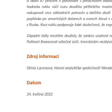
o skoro 67 procent v porovnání s předchozím obd
hodnota rublu vůči euru dosáhla pětiletého maxim
nakupovat více základních potravin a dalšího zboží 
poptávka po amerických dolarech a eurech klesá v 
z Ruska. Kurz rublu podporuje také skutečnost, že ex
Západní státy mezitím doufaly, že sankce uvalené 
Putinovi financovat válečné úsilí. Investorům nezbývá
Zdroj informací
Olívia Lacenová, hlavní analytička společnosti Wonde
Datum
24. května 2022