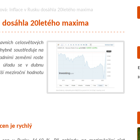
nová: Inflace v Rusku dosáhla 20letého maxima
ku dosáhla 20letého maxima
lavních celosvětových
chybně soustřeďuje na
padními zeměmi roste
ho úřadu se v dubnu
E
šší meziroční hodnotu
H
cen je rychlý