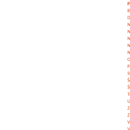
P
B
D
N
N
N
N
N
O
P
S
Š
Š
T
U
Z
Z
V
V