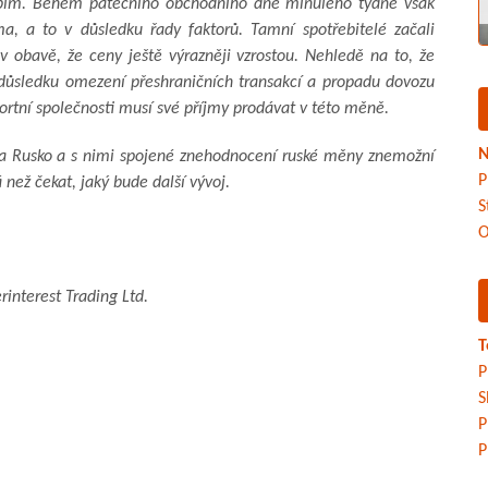
obím. Během pátečního obchodního dne minulého týdne však
a, a to v důsledku řady faktorů. Tamní spotřebitelé začali
v obavě, že ceny ještě výrazněji vzrostou. Nehledě na to, že
důsledku omezení přeshraničních transakcí a propadu dovozu
portní společnosti musí své příjmy prodávat v této měně.
N
na Rusko a s nimi spojené znehodnocení ruské měny znemožní
P
 než čekat, jaký bude další vývoj.
S
O
rinterest Trading Ltd.
T
P
S
P
P