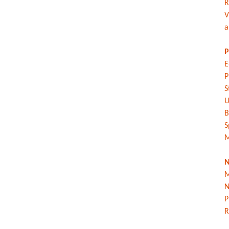
R
V
a
P
E
P
S
U
B
S
M
N
M
N
P
R