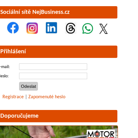
Sociální sítě NejBusiness.cz
Přihlášení
-mail:
eslo:
Registrace
|
Zapomenuté heslo
Doporučujeme