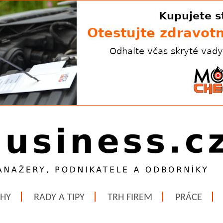
ĚHY
RADY A TIPY
TRH FIREM
PRÁCE