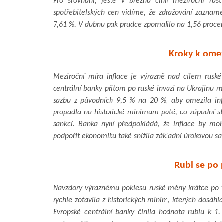
Pro srovnání, ještě v březnu činil meziroční rů
spotřebitelských cen vidíme, že zdražování zazna
7,61 %. V dubnu pak prudce zpomalilo na 1,56 proce
Kroky k omez
Meziroční míra inflace je výrazně nad cílem ruské
centrální banky přitom po ruské invazi na Ukrajinu m
sazbu z původních 9,5 % na 20 %, aby omezila inf
propadla na historické minimum poté, co západní st
sankcí. Banka nyní předpokládá, že inflace by mo
podpořit ekonomiku také snížila základní úrokovou s
Rubl se po 
Navzdory výraznému poklesu ruské měny krátce po 
rychle zotavila z historických minim, kterých dosáh
Evropské centrální banky činila hodnota rublu k 1