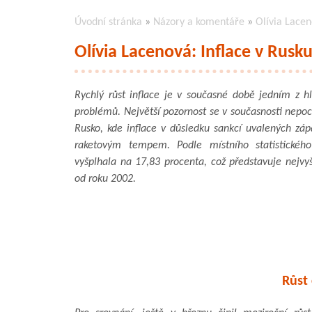
Úvodní stránka
»
Názory a komentáře
»
Olívia Lace
Olívia Lacenová: Inflace v Rus
Rychlý růst inflace je v současné době jedním z h
problémů. Největší pozornost se v současnosti nepo
Rusko, kde inflace v důsledku sankcí uvalených zá
raketovým tempem. Podle místního statistické
vyšplhala na 17,83 procenta, což představuje nejvy
od roku 2002.
Růst 