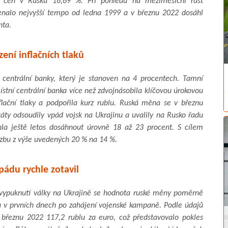
st cen v Rusku 16,69 %. Při pohledu na meziměsíční růst
menalo nejvyšší tempo od ledna 1999 a v březnu 2022 dosáhl
nta.
ení inflačních tlaků
 centrální banky, který je stanoven na 4 procentech. Tamní
ístní centrální banka více než zdvojnásobila klíčovou úrokovou
lační tlaky a podpořila kurz rublu. Ruská měna se v březnu
áty odsoudily vpád vojsk na Ukrajinu a uvalily na Rusko řadu
hla ještě letos dosáhnout úrovně 18 až 23 procent. S cílem
azbu z výše uvedených 20 % na 14 %.
pádu rychle zotavil
vypuknutí války na Ukrajině se hodnota ruské měny poměrně
la v prvních dnech po zahájení vojenské kampaně. Podle údajů
. březnu 2022 117,2 rublu za euro, což představovalo pokles