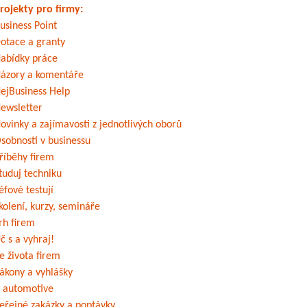
rojekty pro firmy:
usiness Point
otace a granty
abídky práce
ázory a komentáře
ejBusiness Help
ewsletter
ovinky a zajímavosti z jednotlivých oborů
sobnosti v businessu
říběhy firem
tuduj techniku
éfové testují
kolení, kurzy, semináře
rh firem
č s a vyhraj!
e života firem
ákony a vyhlášky
 automotive
eřejné zakázky a poptávky