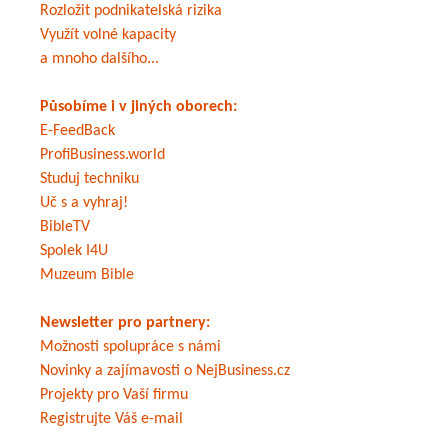
Rozložit podnikatelská rizika
Využít volné kapacity
a mnoho dalšího...
Působíme i v jiných oborech:
E-FeedBack
ProfiBusiness.world
Studuj techniku
Uč s a vyhraj!
BibleTV
Spolek I4U
Muzeum Bible
Newsletter pro partnery:
Možnosti spolupráce s námi
Novinky a zajímavosti o NejBusiness.cz
Projekty pro Vaší firmu
Registrujte Váš e-mail