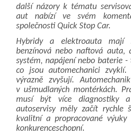
další názory k tématu servisová
aut nabízí ve svém komentá
společnosti Quick Stop Car.
Hybridy a elektroauta mají 
benzínová nebo naftová auta, a
systém, napájení nebo baterie - 
co jsou automechanici zvyklí.
výrazně zvyšují. Automechani
v ušmudlaných montérkách. Prá
musí být více diagnostiky a 
autoservisy měly začít rychle 
kvalitní a propracované výuky 
konkurenceschopní.