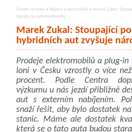
Úvodní stránka
»
Názory a komentáře
»
Marek Zukal: Stoupaj
nároky na automechaniky
Marek Zukal: Stoupající po
hybridních aut zvyšuje ná
Prodeje elektromobilů a plug-in
loni v Česku vzrostly o více než
procent. Podle Centra dopr
výzkumu u nás jezdí přibližně des
aut s externím nabíjením. Poli
snaží řešit, aby bylo dostatek na
stanic. Máme ale dostatek kva
která se o tato auta budou star