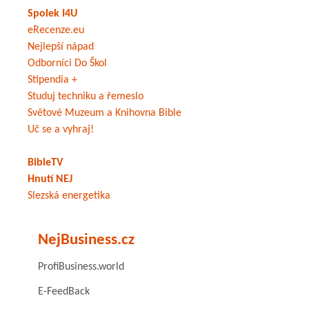
Spolek I4U
eRecenze.eu
Nejlepší nápad
Odborníci Do Škol
Stipendia +
Studuj techniku a řemeslo
Světové Muzeum a Knihovna Bible
Uč se a vyhraj!
BibleTV
Hnutí NEJ
Slezská energetika
NejBusiness.cz
ProfiBusiness.world
E-FeedBack