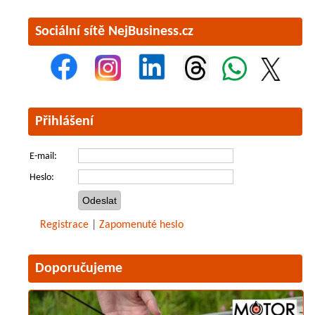
Sociální sítě NejBusiness.cz
Přihlášení
E-mail:
Heslo:
Registrace
|
Zapomenuté heslo
Doporučujeme