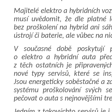
Majitelé elektro a hybridních voz
musí uvědomit, že dle platné 
bez proškolení na hybrid ani sá
ústrojí či baterie, ale vůbec na n
V současné době poskytují pr
o elektro a hybridní auta před
z těch ostatních je připravenýc
nové typy servisů, které se ins
Jsou energeticky soběstačné a z
systému proškolování svých se
pečovat o auta s nejnovějšími tr
Jedním z takovýchto servisů je 