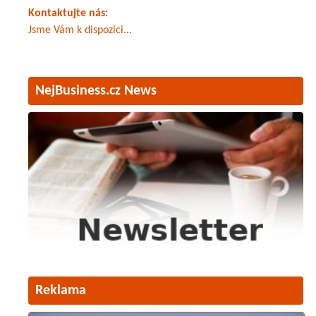
Kontaktujte nás:
Jsme Vám k dispozici...
NejBusiness.cz News
Reklama