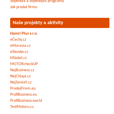
Stipendia a stipendijní programy
Jak prodat firmu
Naše projekty a aktivity
Hamri Plus s.r.o.
eČechy.cz
eMoravia.cz
eSlezsko.cz
Mládež.cz
MOTORcheckUP
NejBusiness.cz
NejChlapi.cz
NejSenioři.cz
ProdejFirem.eu
ProfiBusiness.eu
ProfiBusiness.world
TestMotoru.cz