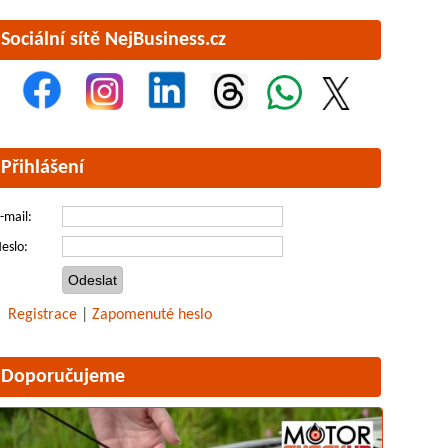
Sociální sítě NejBusiness.cz
Přihlášení
-mail:
eslo:
Registrace
|
Zapomenuté heslo
Doporučujeme