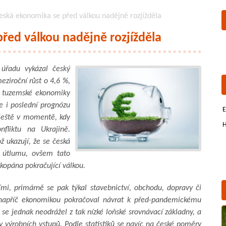
Česká ekonomika se před válkou nadějně rozjížděla
před válkou nadějně rozjížděla
 úřadu vykázal český
eziroční růst o 4,6 %,
n tuzemské ekonomiky
e i poslední prognózu
E
 ještě v momentě, kdy
H
fliktu na Ukrajině.
ž ukazují, že se česká
 útlumu, ovšem tato
kopána pokračující válkou.
ími, primárně se pak týkal stavebnictví, obchodu, dopravy či
e napříč ekonomikou pokračoval návrat k před-pandemickému
se jednak neodrážel z tak nízké loňské srovnávací základny, a
 výrobních vstupů. Podle statistiků se navíc na české poměry