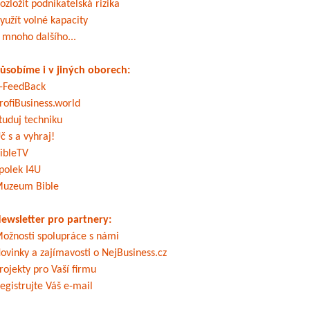
ozložit podnikatelská rizika
yužít volné kapacity
 mnoho dalšího...
ůsobíme i v jiných oborech:
-FeedBack
rofiBusiness.world
tuduj techniku
č s a vyhraj!
ibleTV
polek I4U
uzeum Bible
ewsletter pro partnery:
ožnosti spolupráce s námi
ovinky a zajímavosti o NejBusiness.cz
rojekty pro Vaší firmu
egistrujte Váš e-mail