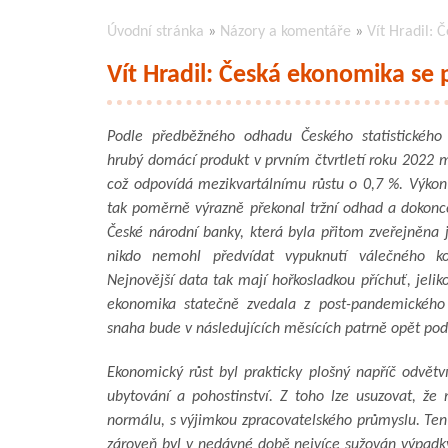
Úvodní stránka
»
Názory a komentáře
»
Vít Hradil: 
Vít Hradil: Česká ekonomika se 
Podle předběžného odhadu Českého statistického
hrubý domácí produkt v prvním čtvrtletí roku 2022 m
což odpovídá mezikvartálnímu růstu o 0,7 %. Výko
tak poměrně výrazně překonal tržní odhad a dokonc
České národní banky, která byla přitom zveřejněna
nikdo nemohl předvídat vypuknutí válečného kon
Nejnovější data tak mají hořkosladkou příchuť, jeliko
ekonomika statečně zvedala z post-pandemického
snaha bude v následujících měsících patrně opět pod
Ekonomický růst byl prakticky plošný napříč odvětv
ubytování a pohostinství. Z toho lze usuzovat, ž
normálu, s výjimkou zpracovatelského průmyslu. Ten 
zároveň byl v nedávné době nejvíce sužován výpadky