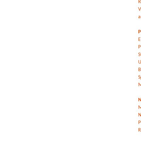
R
V
a
P
E
P
S
U
B
S
M
N
M
N
P
R