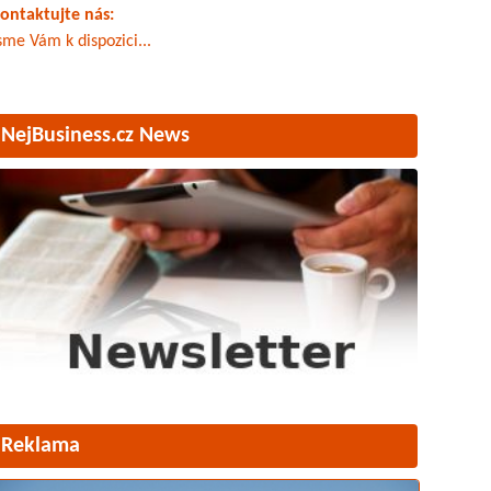
ontaktujte nás:
sme Vám k dispozici...
NejBusiness.cz News
Reklama