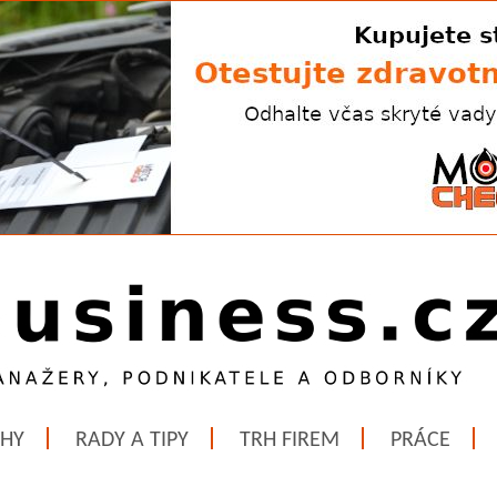
ĚHY
RADY A TIPY
TRH FIREM
PRÁCE