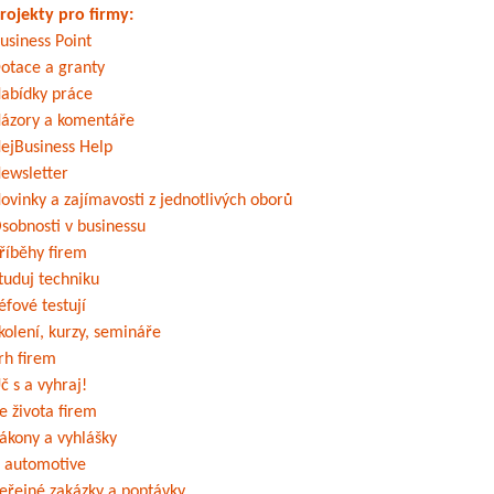
rojekty pro firmy:
usiness Point
otace a granty
abídky práce
ázory a komentáře
ejBusiness Help
ewsletter
ovinky a zajímavosti z jednotlivých oborů
sobnosti v businessu
říběhy firem
tuduj techniku
éfové testují
kolení, kurzy, semináře
rh firem
č s a vyhraj!
e života firem
ákony a vyhlášky
 automotive
eřejné zakázky a poptávky