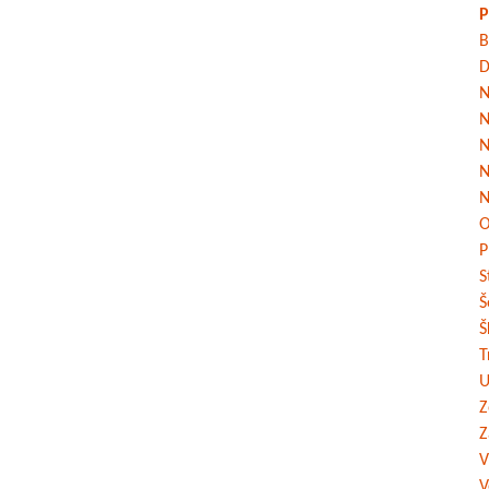
P
B
D
N
N
N
N
N
O
P
S
Š
Š
T
U
Z
Z
V
V