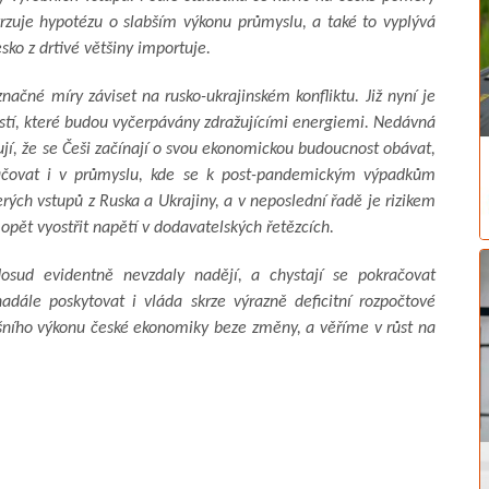
vrzuje hypotézu o slabším výkonu průmyslu, a také to vyplývá
sko z drtivé většiny importuje.
ačné míry záviset na rusko-ukrajinském konfliktu. Již nyní je
tí, které budou vyčerpávány zdražujícími energiemi. Nedávná
jí, že se Češi začínají o svou ekonomickou budoucnost obávat,
ačovat i v průmyslu, kde se k post-pandemickým výpadkům
ých vstupů z Ruska a Ukrajiny, a v neposlední řadě je rizikem
 opět vyostřit napětí v dodavatelských řetězcích.
dosud evidentně nevzdaly nadějí, a chystají se pokračovat
dále poskytovat i vláda skrze výrazně deficitní rozpočtové
šního výkonu české ekonomiky beze změny, a věříme v růst na