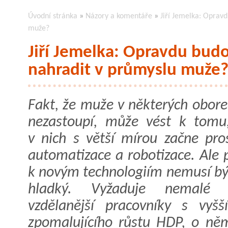
Úvodní stránka
»
Názory a komentáře
»
Jiří Jemelka: Oprav
muže?
Jiří Jemelka: Opravdu budo
nahradit v průmyslu muže
Fakt, že muže v některých obore
nezastoupí, může vést k tomu
v nich s větší mírou začne pro
automatizace a robotizace. Ale 
k novým technologiím nemusí bý
hladký. Vyžaduje nemalé p
vzdělanější pracovníky s vyš
zpomalujícího růstu HDP, o ně