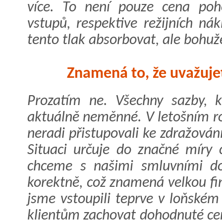
více. To není pouze cena poh
vstupů, respektive režijních n
tento tlak absorbovat, ale bohuž
Znamená to, že uvažujet
Prozatím ne. Všechny sazby, kt
aktuálně neměnné. V letošním r
neradi přistupovali ke zdražování
Situaci určuje do značné mír
chceme s našimi smluvními do
korektně, což znamená velkou fin
jsme vstoupili teprve v loňské
klientům zachovat dohodnuté c