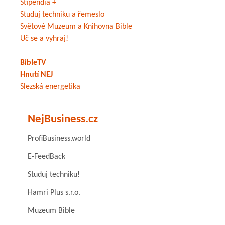
Stipendia +
Studuj techniku a řemeslo
Světové Muzeum a Knihovna Bible
Uč se a vyhraj!
BibleTV
Hnutí NEJ
Slezská energetika
NejBusiness.cz
ProfiBusiness.world
E-FeedBack
Studuj techniku!
Hamri Plus s.r.o.
Muzeum Bible