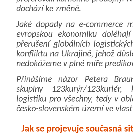
dochází ke změně.
Jaké dopady na e-commerce má
evropskou ekonomiku doléhají
přerušení globálních logistický
konfliktu na Ukrajině, jehož důs
nedokážeme v plné míře prediko
Přinášíme názor Petera Braun
skupiny 123kurýr/123kuriér, 
logistiku pro všechny, tedy v o
česko-slovenském území ve vlastn
Jak se projevuje současná si