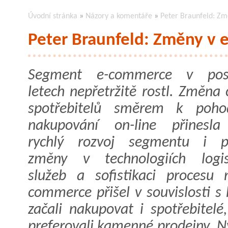
Úvodní stránka
»
Názory a komentáře
»
Peter Braunfeld: Z
Peter Braunfeld: Změny v
Segment e-commerce v posl
letech nepřetržitě rostl. Změna
spotřebitelů směrem k poho
nakupování on-line přinesl
rychlý rozvoj segmentu i po
změny v technologiích logis
služeb a sofistikaci procesu
commerce přišel v souvislosti s 
začali nakupovat i spotřebitelé
preferovali kamenné prodejny. N