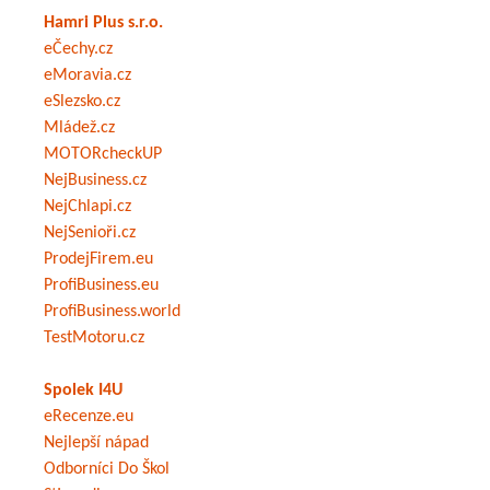
Hamri Plus s.r.o.
eČechy.cz
eMoravia.cz
eSlezsko.cz
Mládež.cz
MOTORcheckUP
NejBusiness.cz
NejChlapi.cz
NejSenioři.cz
ProdejFirem.eu
ProfiBusiness.eu
ProfiBusiness.world
TestMotoru.cz
Spolek I4U
eRecenze.eu
Nejlepší nápad
Odborníci Do Škol