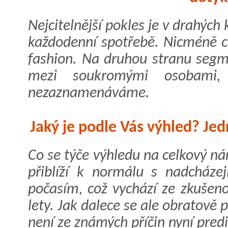
Nejcitelnější pokles je v drahých
každodenní spotřebě. Nicméně ci
fashion. Na druhou stranu segme
mezi soukromými osobami, 
nezaznamenáváme.
Jaký je podle Vás výhled? Jed
Co se týče výhledu na celkový ná
přiblíží k normálu s nadcháze
počasím, což vychází ze zkušeno
lety. Jak dalece se ale obratově
není ze známých příčin nyní pred