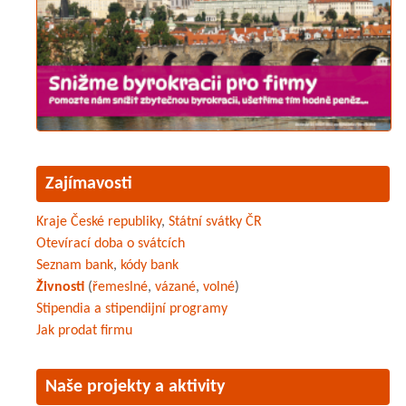
Zajímavosti
Kraje České republiky
,
Státní svátky ČR
Otevírací doba o svátcích
Seznam bank
,
kódy bank
Živnosti
(
řemeslné
,
vázané
,
volné
)
Stipendia a stipendijní programy
Jak prodat firmu
Naše projekty a aktivity