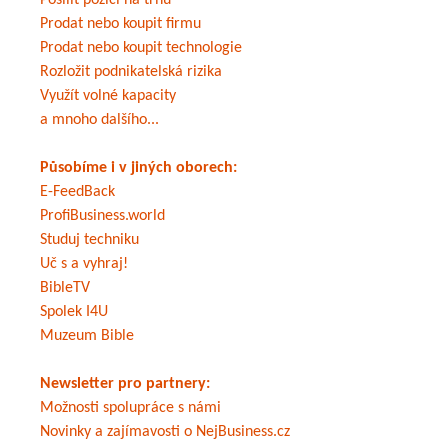
Posílit pozici na trhu
Prodat nebo koupit firmu
Prodat nebo koupit technologie
Rozložit podnikatelská rizika
Využít volné kapacity
a mnoho dalšího...
Působíme i v jiných oborech:
E-FeedBack
ProfiBusiness.world
Studuj techniku
Uč s a vyhraj!
BibleTV
Spolek I4U
Muzeum Bible
Newsletter pro partnery:
Možnosti spolupráce s námi
Novinky a zajímavosti o NejBusiness.cz