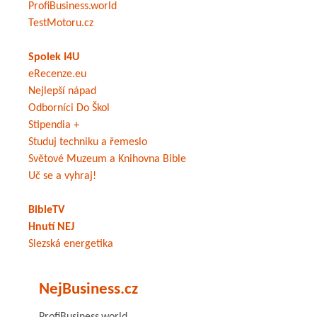
ProfiBusiness.world
TestMotoru.cz
Spolek I4U
eRecenze.eu
Nejlepší nápad
Odborníci Do Škol
Stipendia +
Studuj techniku a řemeslo
Světové Muzeum a Knihovna Bible
Uč se a vyhraj!
BibleTV
Hnutí NEJ
Slezská energetika
NejBusiness.cz