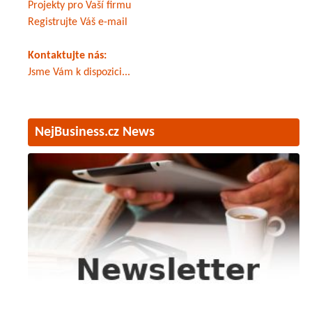
Projekty pro Vaší firmu
Registrujte Váš e-mail
Kontaktujte nás:
Jsme Vám k dispozici...
NejBusiness.cz News