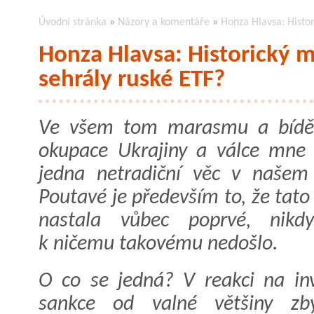
Úvodní stránka
»
Názory a komentáře
»
Honza Hlavsa: Histor
Honza Hlavsa: Historický m
sehrály ruské ETF?
Ve všem tom marasmu a bídě
okupace Ukrajiny a válce mne 
jedna netradiční věc v našem
Poutavé je především to, že tato
nastala vůbec poprvé, nikdy
k ničemu takovému nedošlo.
O co se jedná? V reakci na in
sankce od valné většiny zby