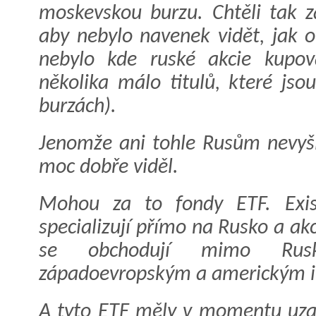
moskevskou burzu. Chtěli tak z
aby nebylo navenek vidět, jak o
nebylo kde ruské akcie kupov
několika málo titulů, které jso
burzách).
Jenomže ani tohle Rusům nevyšlo
moc dobře viděl.
Mohou za to fondy ETF. Exist
specializují přímo na Rusko a ak
se obchodují mimo Rusk
západoevropským a americkým in
A tyto ETF měly v momentu uza