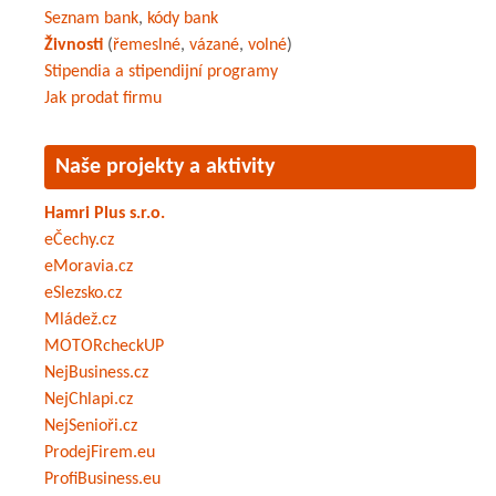
Seznam bank
,
kódy bank
Živnosti
(
řemeslné
,
vázané
,
volné
)
Stipendia a stipendijní programy
Jak prodat firmu
Naše projekty a aktivity
Hamri Plus s.r.o.
eČechy.cz
eMoravia.cz
eSlezsko.cz
Mládež.cz
MOTORcheckUP
NejBusiness.cz
NejChlapi.cz
NejSenioři.cz
ProdejFirem.eu
ProfiBusiness.eu