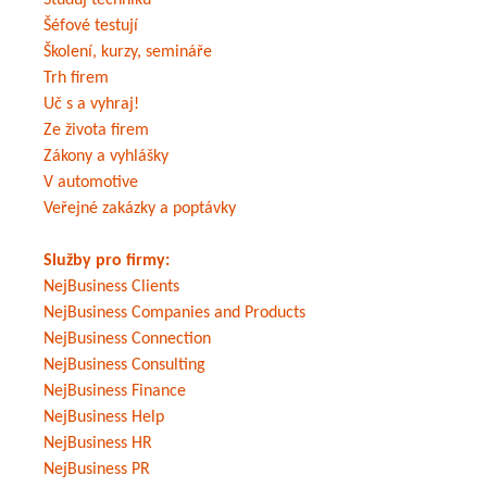
Studuj techniku
Šéfové testují
Školení, kurzy, semináře
Trh firem
Uč s a vyhraj!
Ze života firem
Zákony a vyhlášky
V automotive
Veřejné zakázky a poptávky
Služby pro firmy:
NejBusiness Clients
NejBusiness Companies and Products
NejBusiness Connection
NejBusiness Consulting
NejBusiness Finance
NejBusiness Help
NejBusiness HR
NejBusiness PR