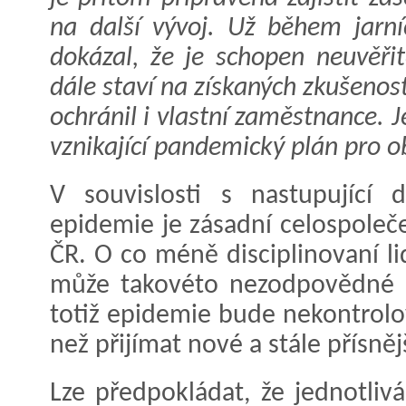
na další vývoj. Už během jarní
dokázal, že je schopen neuvěřit
dále staví na získaných zkušenos
ochránil i vlastní zaměstnance. 
vznikající pandemický plán pro ob
V souvislosti s nastupující 
epidemie je zásadní celospole
ČR. O co méně disciplinovaní l
může takovéto nezodpovědné c
totiž epidemie bude nekontrolov
než přijímat nové a stále přísnějš
Lze předpokládat, že jednotliv