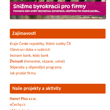
Zajímavosti
Kraje České republiky
,
Státní svátky ČR
Otevírací doba o svátcích
Seznam bank
,
kódy bank
Živnosti
(
řemeslné
,
vázané
,
volné
)
Stipendia a stipendijní programy
Jak prodat firmu
Naše projekty a aktivity
Hamri Plus s.r.o.
eČechy.cz