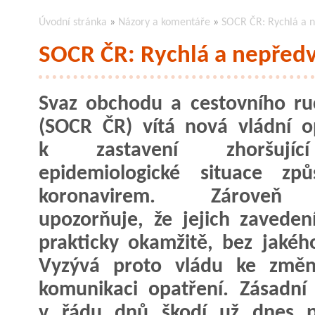
Úvodní stránka
»
Názory a komentáře
»
SOCR ČR: Rychlá a n
SOCR ČR: Rychlá a nepředv
Svaz obchodu a cestovního r
(SOCR ČR) vítá nová vládní o
k zastavení zhoršují
epidemiologické situace způ
koronavirem. Zároveň
upozorňuje, že jejich zavedení
prakticky okamžitě, bez jakéh
Vyzývá proto vládu ke změn
komunikaci opatření. Zásadní
v řádu dnů škodí už dnes p