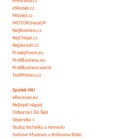
eMoravia.cz
eSlezsko.cz
Mládež.cz
MOTORcheckUP
NejBusiness.cz
NejChlapi.cz
NejSenioři.cz
ProdejFirem.eu
ProfiBusiness.eu
ProfiBusiness.world
TestMotoru.cz
Spolek I4U
eRecenze.eu
Nejlepší nápad
Odborníci Do Škol
Stipendia +
Studuj techniku a řemeslo
Světové Muzeum a Knihovna Bible