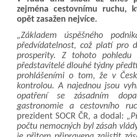
zejména cestovnímu ruchu, k
opět zasažen nejvíce.
„Základem úspěšného podnik
předvídatelnost, což platí pro 
prosperity. Z tohoto pohledu 
představitelé dlouhé týdny předt
prohlášeními o tom, že v Česk
kontrolou. A najednou jsou vyh
opatření se zásadním dop
gastronomie a cestovního ruc
prezident SOCR ČR, a dodal:
„Př
počtu nemocných byl zásah vlády 
je přitom připravena zajistit z