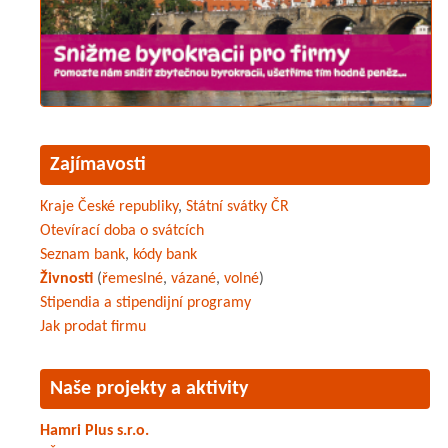
Zajímavosti
Kraje České republiky
,
Státní svátky ČR
Otevírací doba o svátcích
Seznam bank
,
kódy bank
Živnosti
(
řemeslné
,
vázané
,
volné
)
Stipendia a stipendijní programy
Jak prodat firmu
Naše projekty a aktivity
Hamri Plus s.r.o.