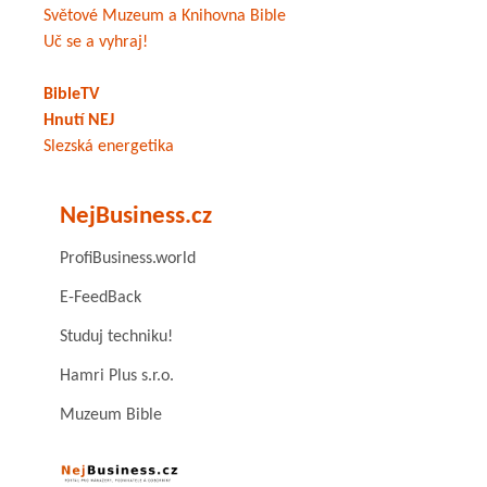
Světové Muzeum a Knihovna Bible
Uč se a vyhraj!
BibleTV
Hnutí NEJ
Slezská energetika
NejBusiness.cz
ProfiBusiness.world
E-FeedBack
Studuj techniku!
Hamri Plus s.r.o.
Muzeum Bible