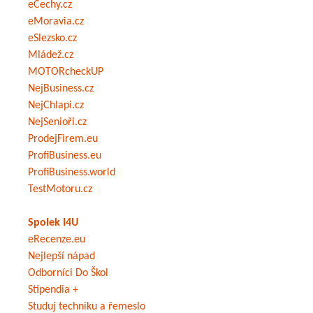
eČechy.cz
eMoravia.cz
eSlezsko.cz
Mládež.cz
MOTORcheckUP
NejBusiness.cz
NejChlapi.cz
NejSenioři.cz
ProdejFirem.eu
ProfiBusiness.eu
ProfiBusiness.world
TestMotoru.cz
Spolek I4U
eRecenze.eu
Nejlepší nápad
Odborníci Do Škol
Stipendia +
Studuj techniku a řemeslo