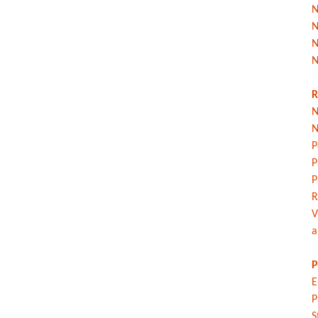
N
N
N
N
R
N
N
P
P
P
R
V
a
P
E
P
S