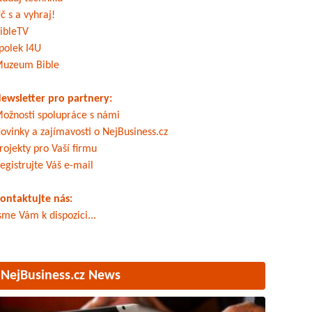
č s a vyhraj!
ibleTV
polek I4U
uzeum Bible
ewsletter pro partnery:
ožnosti spolupráce s námi
ovinky a zajímavosti o NejBusiness.cz
rojekty pro Vaší firmu
egistrujte Váš e-mail
ontaktujte nás:
sme Vám k dispozici...
NejBusiness.cz News