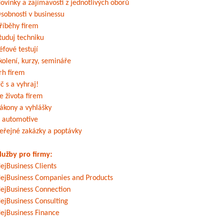
ovinky a zajímavosti z jednotlivých oborů
sobnosti v businessu
říběhy firem
tuduj techniku
éfové testují
kolení, kurzy, semináře
rh firem
č s a vyhraj!
e života firem
ákony a vyhlášky
 automotive
eřejné zakázky a poptávky
lužby pro firmy:
ejBusiness Clients
ejBusiness Companies and Products
ejBusiness Connection
ejBusiness Consulting
ejBusiness Finance