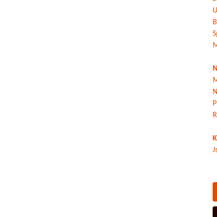
U
B
S
M
N
M
N
P
R
K
J