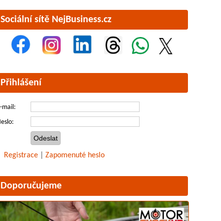
Sociální sítě NejBusiness.cz
Přihlášení
-mail:
eslo:
Registrace
|
Zapomenuté heslo
Doporučujeme