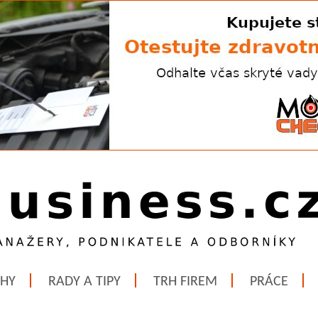
ĚHY
RADY A TIPY
TRH FIREM
PRÁCE