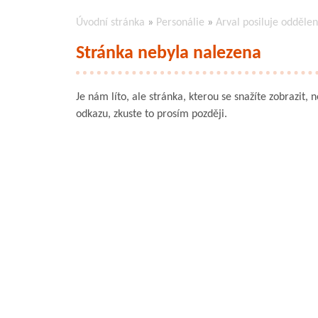
Úvodní stránka
»
Personálie
»
Arval posiluje oddělen
Stránka nebyla nalezena
Je nám líto, ale stránka, kterou se snažíte zobrazit, 
odkazu, zkuste to prosím později.