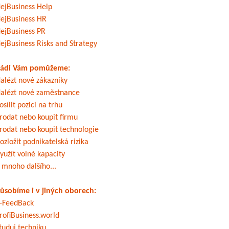
ejBusiness Help
ejBusiness HR
ejBusiness PR
ejBusiness Risks and Strategy
ádi Vám pomůžeme:
alézt nové zákazníky
alézt nové zaměstnance
osílit pozici na trhu
rodat nebo koupit firmu
rodat nebo koupit technologie
ozložit podnikatelská rizika
yužít volné kapacity
 mnoho dalšího...
ůsobíme i v jiných oborech:
-FeedBack
rofiBusiness.world
tuduj techniku