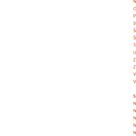
N
O
P
S
Š
Š
T
U
Z
Z
V
V
S
N
N
N
N
N