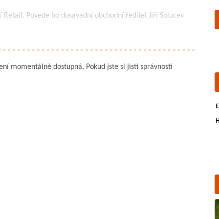
í Retail. Povede ho dosavadní obchodní ředitel Jiří Solucev
není momentálně dostupná. Pokud jste si jisti správností
E
H