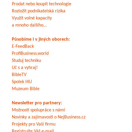
Prodat nebo koupit technologie
Rozložit podnikatelská rizika
Využít volné kapacity
a mnoho dalšího...
Působíme i v jiných oborech:
E-FeedBack
ProfiBusiness.world
Studuj techniku
Uč s a vyhraj!
BibleTV
Spolek I4U
Muzeum Bible
Newsletter pro partnery:
Možnosti spolupráce s námi
Novinky a zajímavosti o NejBusiness.cz
Projekty pro Vaší firmu
Registrujte Váš e-mail