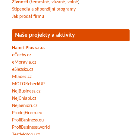
Živnosti
(
řemeslné
,
vázané
,
volné
)
Stipendia a stipendijní programy
Jak prodat firmu
Naše projekty a aktivity
Hamri Plus s.r.o.
eČechy.cz
eMoravia.cz
eSlezsko.cz
Mládež.cz
MOTORcheckUP
NejBusiness.cz
NejChlapi.cz
NejSenioři.cz
ProdejFirem.eu
ProfiBusiness.eu
ProfiBusiness.world
TestMotoru.cz