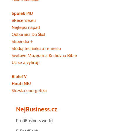
Spolek I4U
eRecenze.eu
Nejlepší nápad
Odborníci Do Škol
Stipendia +
Studuj techniku a řemeslo
Světové Muzeum a Knihovna Bible
Uč se a vyhraj!
BibleTV
Hnutí NEJ
Slezská energetika
NejBusiness.cz
ProfiBusiness.world