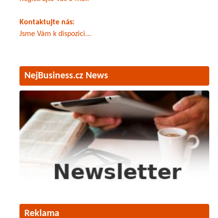
Kontaktujte nás:
Jsme Vám k dispozici...
NejBusiness.cz News
Reklama