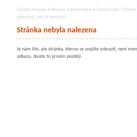
Úvodní stránka
»
Názory a komentáře
»
Tomáš Lébl: Oživen
pomaleji, než si myslíme
Stránka nebyla nalezena
Je nám líto, ale stránka, kterou se snažíte zobrazit, není mom
odkazu, zkuste to prosím později.