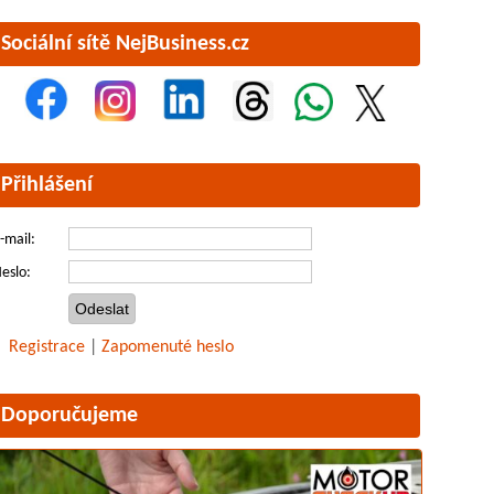
Sociální sítě NejBusiness.cz
Přihlášení
-mail:
eslo:
Registrace
|
Zapomenuté heslo
Doporučujeme