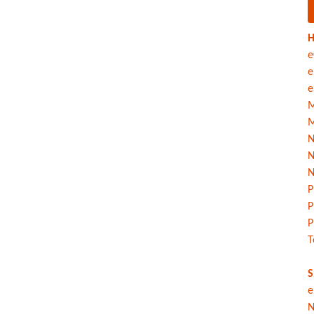
H
e
e
e
M
M
N
N
N
P
P
P
T
S
e
N