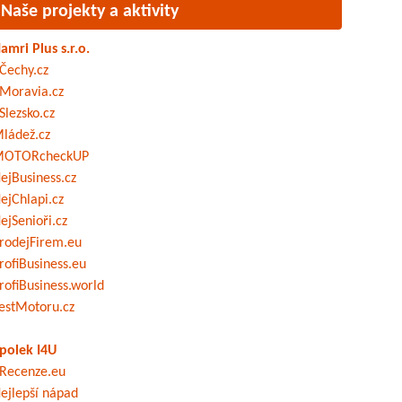
Naše projekty a aktivity
amri Plus s.r.o.
Čechy.cz
Moravia.cz
Slezsko.cz
ládež.cz
OTORcheckUP
ejBusiness.cz
ejChlapi.cz
ejSenioři.cz
rodejFirem.eu
rofiBusiness.eu
rofiBusiness.world
estMotoru.cz
polek I4U
Recenze.eu
ejlepší nápad