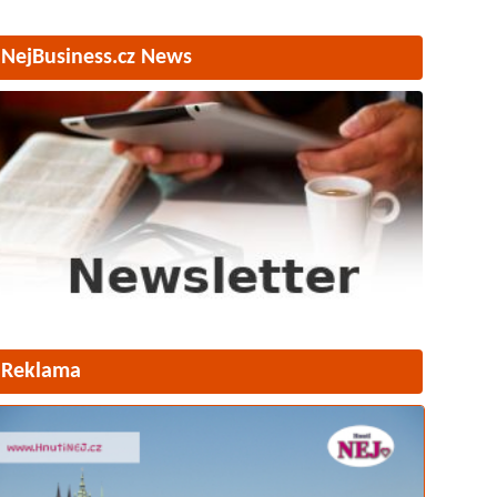
NejBusiness.cz News
Reklama