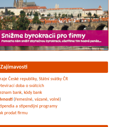
Zajímavosti
raje České republiky
,
Státní svátky ČR
tevírací doba o svátcích
eznam bank
,
kódy bank
ivnosti
(
řemeslné
,
vázané
,
volné
)
tipendia a stipendijní programy
ak prodat firmu