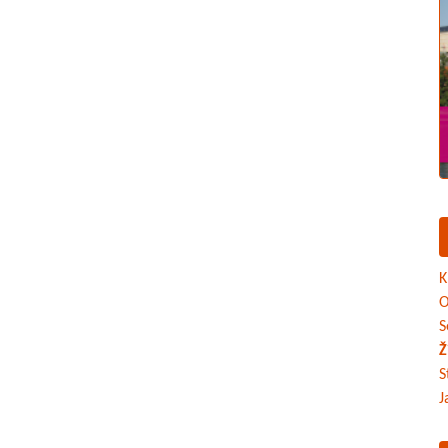
K
O
S
Ž
S
J