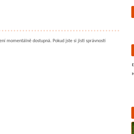
není momentálně dostupná. Pokud jste si jisti správností
E
H