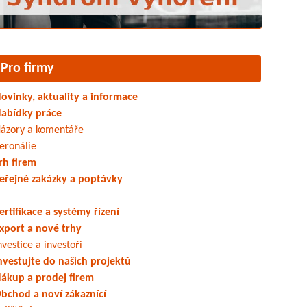
Pro firmy
ovinky, aktuality a informace
abídky práce
ázory a komentáře
eronálie
rh firem
eřejné zakázky a poptávky
ertifikace a systémy řízení
xport a nové trhy
nvestice a investoři
nvestujte do našich projektů
ákup a prodej firem
bchod a noví zákaznící