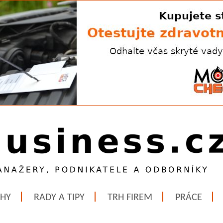
ĚHY
RADY A TIPY
TRH FIREM
PRÁCE