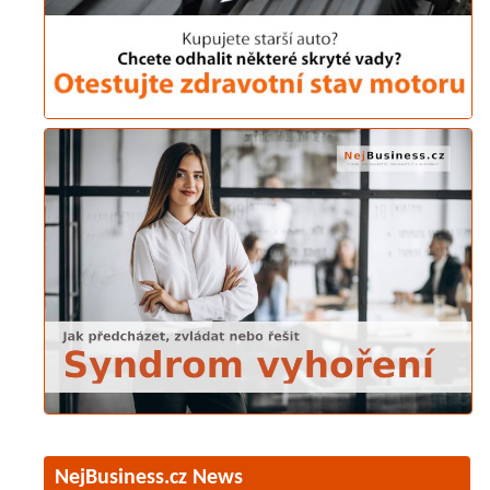
NejBusiness.cz News