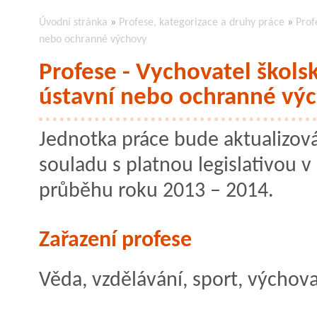
Úvodní stránka
»
Profese, kategorizace a druhy práce
»
Prof
nebo ochranné výchovy
Profese - Vychovatel škols
ústavní nebo ochranné vý
Jednotka práce bude aktualizov
souladu s platnou legislativou v
průběhu roku 2013 – 2014.
Zařazení profese
Věda, vzdělávání, sport, výchov