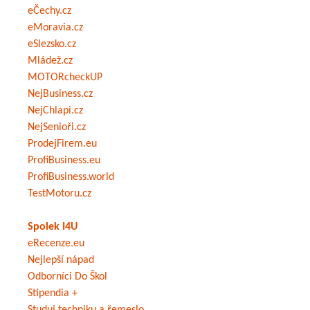
eČechy.cz
eMoravia.cz
eSlezsko.cz
Mládež.cz
MOTORcheckUP
NejBusiness.cz
NejChlapi.cz
NejSenioři.cz
ProdejFirem.eu
ProfiBusiness.eu
ProfiBusiness.world
TestMotoru.cz
Spolek I4U
eRecenze.eu
Nejlepší nápad
Odborníci Do Škol
Stipendia +