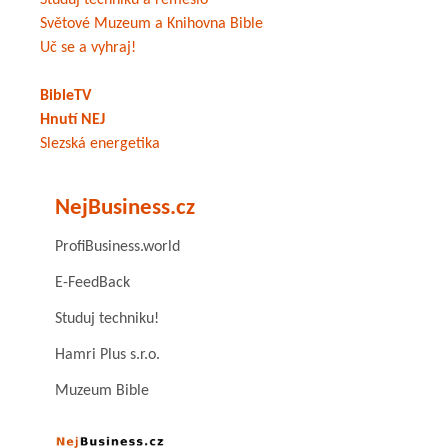
Studuj techniku a řemeslo
Světové Muzeum a Knihovna Bible
Uč se a vyhraj!
BibleTV
Hnutí NEJ
Slezská energetika
NejBusiness.cz
ProfiBusiness.world
E-FeedBack
Studuj techniku!
Hamri Plus s.r.o.
Muzeum Bible