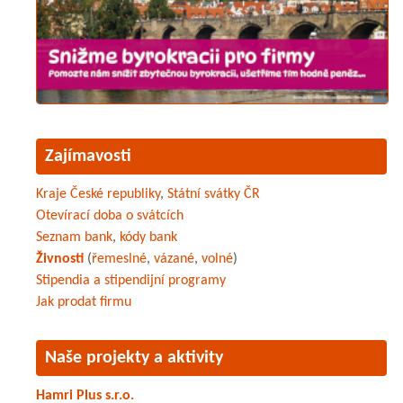
Zajímavosti
Kraje České republiky
,
Státní svátky ČR
Otevírací doba o svátcích
Seznam bank
,
kódy bank
Živnosti
(
řemeslné
,
vázané
,
volné
)
Stipendia a stipendijní programy
Jak prodat firmu
Naše projekty a aktivity
Hamri Plus s.r.o.