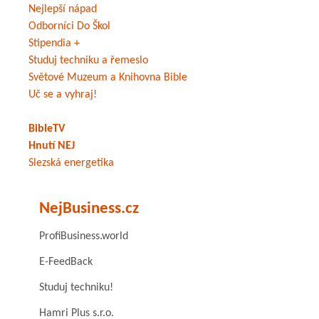
Nejlepší nápad
Odborníci Do Škol
Stipendia +
Studuj techniku a řemeslo
Světové Muzeum a Knihovna Bible
Uč se a vyhraj!
BibleTV
Hnutí NEJ
Slezská energetika
NejBusiness.cz
ProfiBusiness.world
E-FeedBack
Studuj techniku!
Hamri Plus s.r.o.