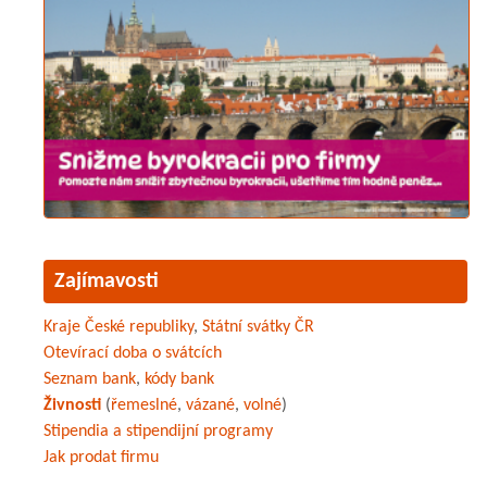
Zajímavosti
Kraje České republiky
,
Státní svátky ČR
Otevírací doba o svátcích
Seznam bank
,
kódy bank
Živnosti
(
řemeslné
,
vázané
,
volné
)
Stipendia a stipendijní programy
Jak prodat firmu