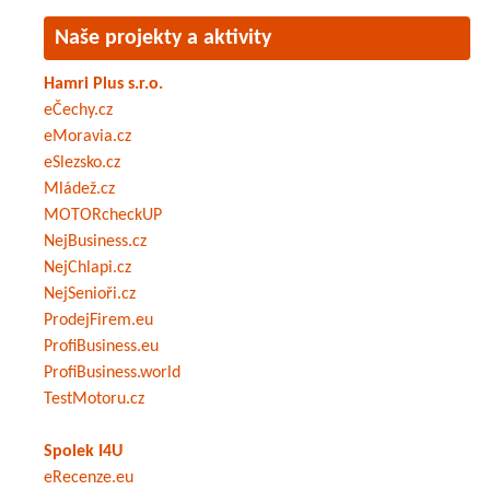
Naše projekty a aktivity
Hamri Plus s.r.o.
eČechy.cz
eMoravia.cz
eSlezsko.cz
Mládež.cz
MOTORcheckUP
NejBusiness.cz
NejChlapi.cz
NejSenioři.cz
ProdejFirem.eu
ProfiBusiness.eu
ProfiBusiness.world
TestMotoru.cz
Spolek I4U
eRecenze.eu