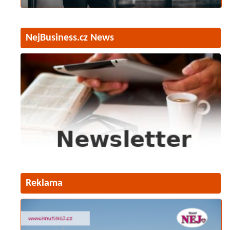
NejBusiness.cz News
Reklama