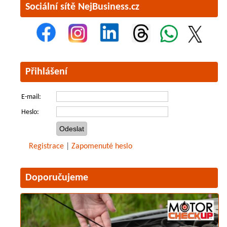
Sociální sítě NejBusiness.cz
Přihlášení
E-mail:
Heslo:
Registrace
|
Zapomenuté heslo
Doporučujeme