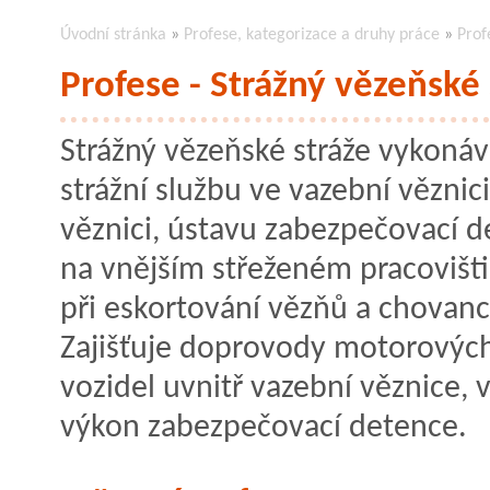
Úvodní stránka
»
Profese, kategorizace a druhy práce
»
Prof
Profese - Strážný vězeňské 
Strážný vězeňské stráže vykoná
strážní službu ve vazební věznici
věznici, ústavu zabezpečovací d
na vnějším střeženém pracovišt
při eskortování vězňů a chovanc
Zajišťuje doprovody motorovýc
vozidel uvnitř vazební věznice,
výkon zabezpečovací detence.