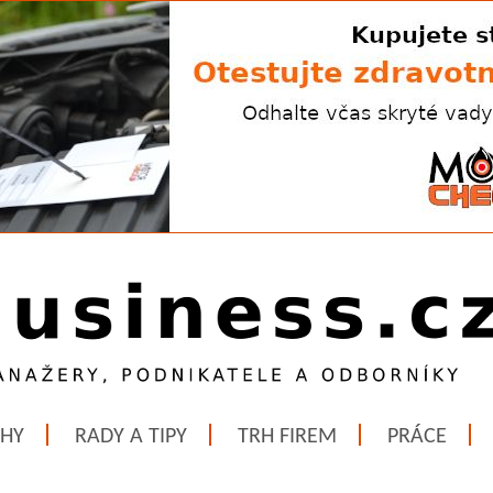
ĚHY
RADY A TIPY
TRH FIREM
PRÁCE