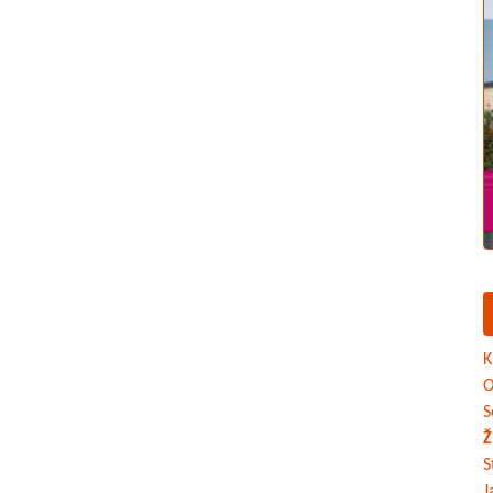
K
O
S
Ž
S
J