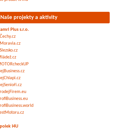
Naše projekty a aktivity
amri Plus s.r.o.
Čechy.cz
Moravia.cz
Slezsko.cz
ládež.cz
OTORcheckUP
ejBusiness.cz
ejChlapi.cz
ejSenioři.cz
rodejFirem.eu
rofiBusiness.eu
rofiBusiness.world
estMotoru.cz
polek I4U