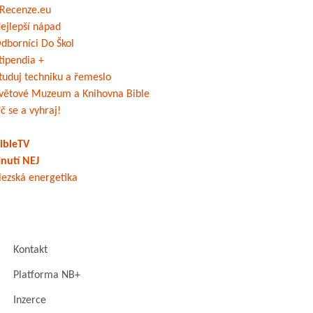
Recenze.eu
ejlepší nápad
dborníci Do Škol
tipendia +
tuduj techniku a řemeslo
větové Muzeum a Knihovna Bible
č se a vyhraj!
ibleTV
nutí NEJ
lezská energetika
Kontakt
Platforma NB+
Inzerce