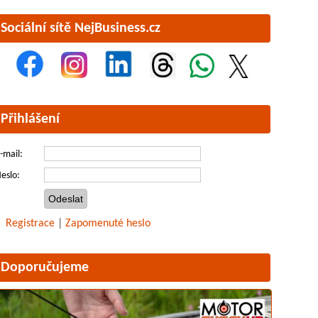
Sociální sítě NejBusiness.cz
Přihlášení
-mail:
eslo:
Registrace
|
Zapomenuté heslo
Doporučujeme