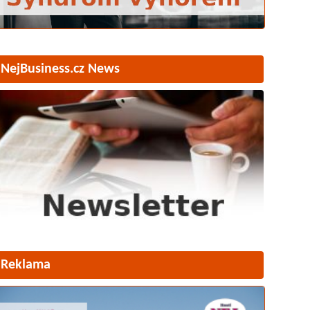
NejBusiness.cz News
Reklama