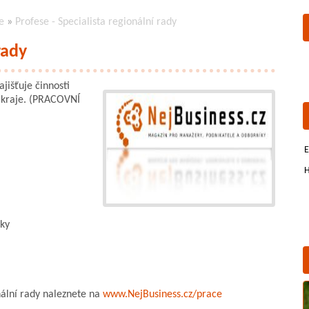
e
»
Profese - Specialista regionální rady
rady
jišťuje činnosti
j kraje. (PRACOVNÍ
E
H
ky
nální rady naleznete na
www.NejBusiness.cz/prace