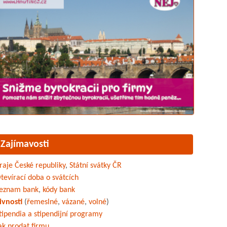
Zajímavosti
raje České republiky
,
Státní svátky ČR
tevírací doba o svátcích
eznam bank
,
kódy bank
ivnosti
(
řemeslné
,
vázané
,
volné
)
tipendia a stipendijní programy
ak prodat firmu