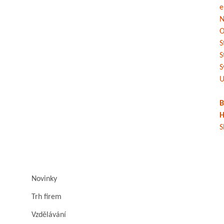
e
N
O
S
S
S
U
B
H
S
Novinky
Trh firem
Vzdělávání