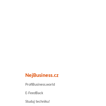
NejBusiness.cz
ProfiBusiness.world
E-FeedBack
Studuj techniku!