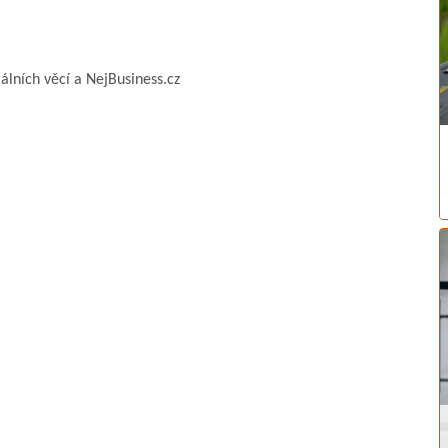
álních věcí a NejBusiness.cz