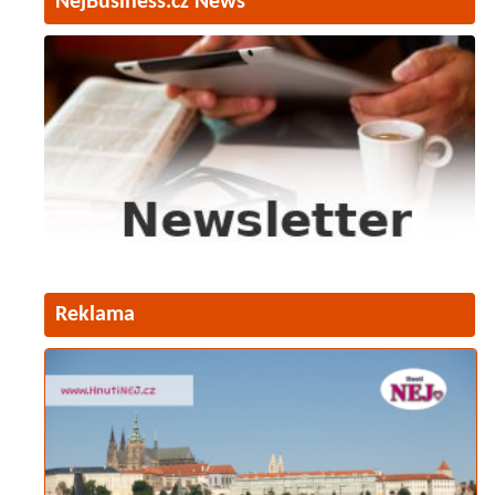
NejBusiness.cz News
Reklama