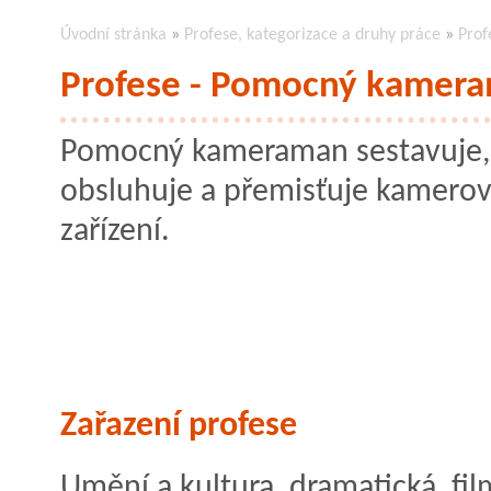
Úvodní stránka
»
Profese, kategorizace a druhy práce
»
Pro
Profese - Pomocný kamer
Pomocný kameraman sestavuje,
obsluhuje a přemisťuje kamero
zařízení.
Zařazení profese
Umění a kultura, dramatická, fil