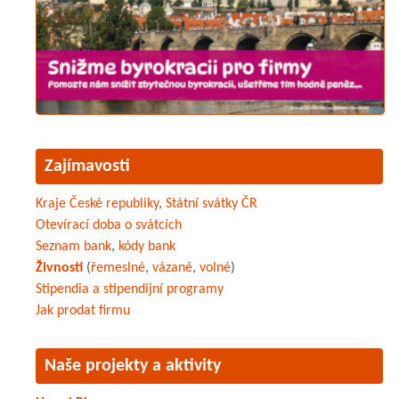
Zajímavosti
Kraje České republiky
,
Státní svátky ČR
Otevírací doba o svátcích
Seznam bank
,
kódy bank
Živnosti
(
řemeslné
,
vázané
,
volné
)
Stipendia a stipendijní programy
Jak prodat firmu
Naše projekty a aktivity