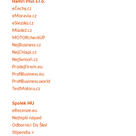
Hamri Plus s.r.o.
eČechy.cz
eMoravia.cz
eSlezsko.cz
Mládež.cz
MOTORcheckUP
NejBusiness.cz
NejChlapi.cz
NejSenioři.cz
ProdejFirem.eu
ProfiBusiness.eu
ProfiBusiness.world
TestMotoru.cz
Spolek I4U
eRecenze.eu
Nejlepší nápad
Odborníci Do Škol
Stipendia +