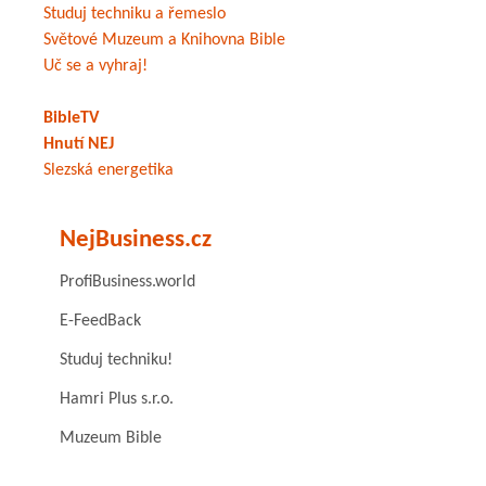
Studuj techniku a řemeslo
Světové Muzeum a Knihovna Bible
Uč se a vyhraj!
BibleTV
Hnutí NEJ
Slezská energetika
NejBusiness.cz
ProfiBusiness.world
E-FeedBack
Studuj techniku!
Hamri Plus s.r.o.
Muzeum Bible