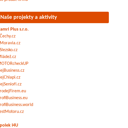
Naše projekty a aktivity
amri Plus s.r.o.
Čechy.cz
Moravia.cz
Slezsko.cz
ládež.cz
OTORcheckUP
ejBusiness.cz
ejChlapi.cz
ejSenioři.cz
rodejFirem.eu
rofiBusiness.eu
rofiBusiness.world
estMotoru.cz
polek I4U