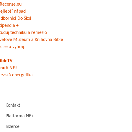
Recenze.eu
ejlepší nápad
dborníci Do Škol
tipendia +
tuduj techniku a řemeslo
větové Muzeum a Knihovna Bible
č se a vyhraj!
ibleTV
nutí NEJ
lezská energetika
Kontakt
Platforma NB+
Inzerce