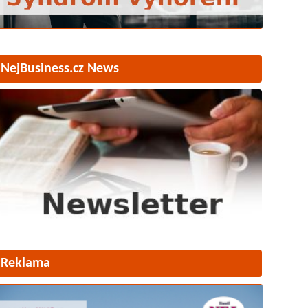
NejBusiness.cz News
Reklama