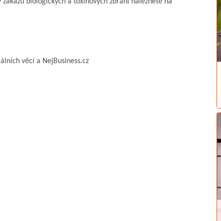
y zákazu biologických a toxinových zbraní naleznete na
álních věcí a NejBusiness.cz