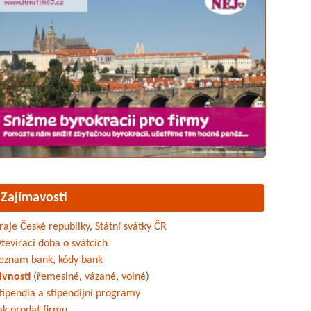
Zajímavosti
raje České republiky
,
Státní svátky ČR
tevírací doba o svátcích
eznam bank
,
kódy bank
ivnosti
(
řemeslné
,
vázané
,
volné
)
tipendia a stipendijní programy
ak prodat firmu