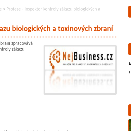
e
»
Profese - Inspektor kontroly zákazu biologických a
kazu biologických a toxinových zbraní
 zbraní zpracovává
ntroly zákazu
E
H