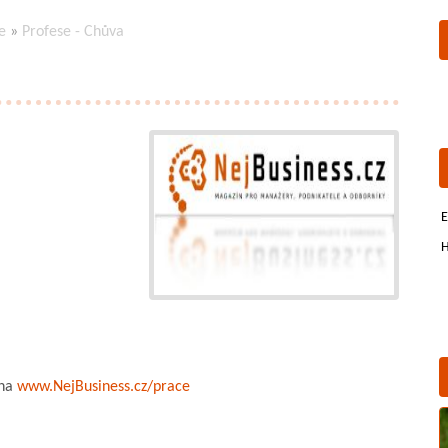
e
»
Profese - Chůva
E
H
 na
www.NejBusiness.cz/prace