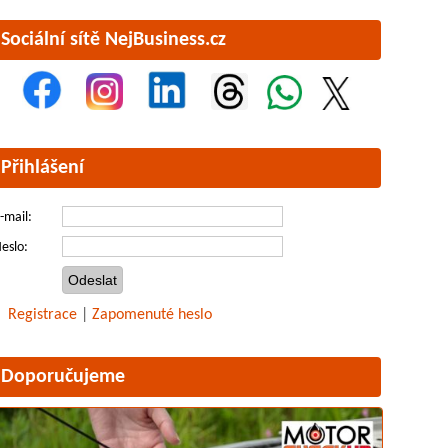
Sociální sítě NejBusiness.cz
Přihlášení
-mail:
eslo:
Registrace
|
Zapomenuté heslo
Doporučujeme