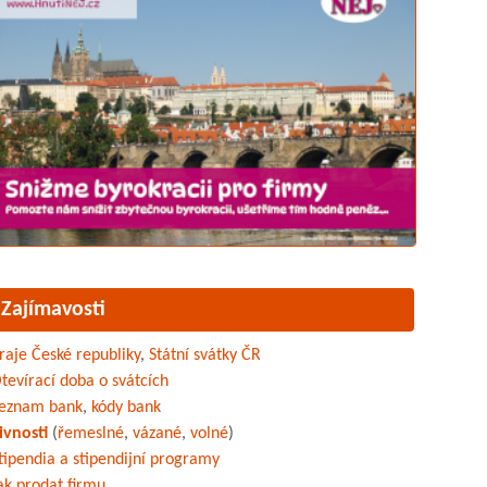
Zajímavosti
raje České republiky
,
Státní svátky ČR
tevírací doba o svátcích
eznam bank
,
kódy bank
ivnosti
(
řemeslné
,
vázané
,
volné
)
tipendia a stipendijní programy
ak prodat firmu