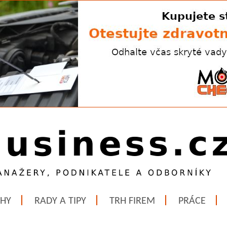
ĚHY
RADY A TIPY
TRH FIREM
PRÁCE