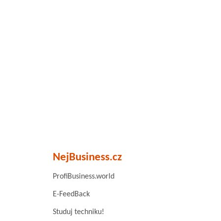
NejBusiness.cz
ProfiBusiness.world
E-FeedBack
Studuj techniku!