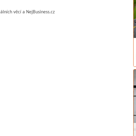
álních věcí a NejBusiness.cz