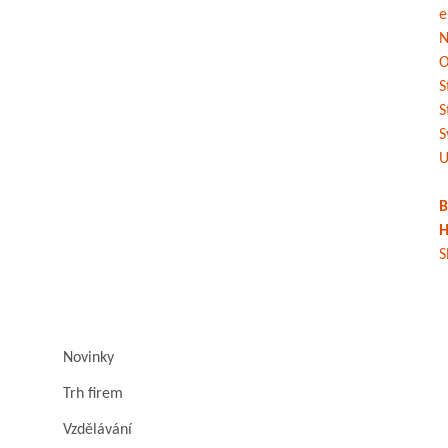
e
N
O
S
S
S
U
B
H
S
Novinky
Trh firem
Vzdělávání