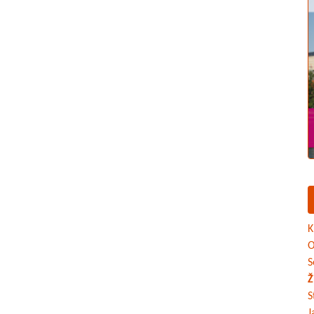
K
O
S
Ž
S
J