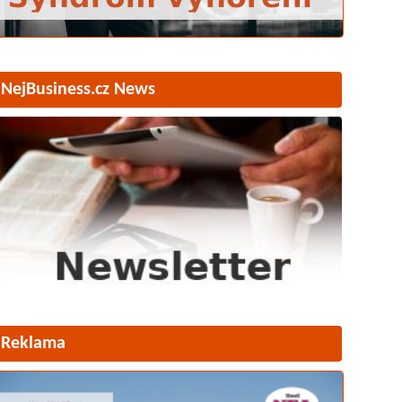
NejBusiness.cz News
Reklama