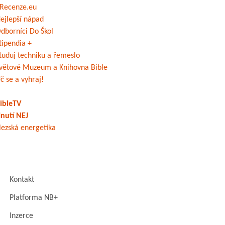
Recenze.eu
ejlepší nápad
dborníci Do Škol
tipendia +
tuduj techniku a řemeslo
větové Muzeum a Knihovna Bible
č se a vyhraj!
ibleTV
nutí NEJ
lezská energetika
Kontakt
Platforma NB+
Inzerce