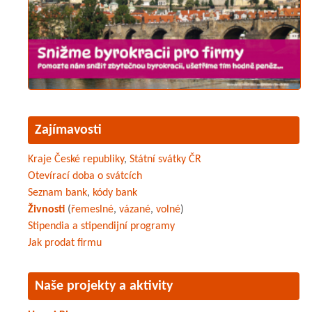
Zajímavosti
Kraje České republiky
,
Státní svátky ČR
Otevírací doba o svátcích
Seznam bank
,
kódy bank
Živnosti
(
řemeslné
,
vázané
,
volné
)
Stipendia a stipendijní programy
Jak prodat firmu
Naše projekty a aktivity