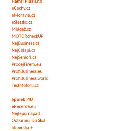
Hamri Plus s.r.o.
eČechy.cz
eMoravia.cz
eSlezsko.cz
Mládež.cz
MOTORcheckUP
NejBusiness.cz
NejChlapi.cz
NejSenioři.cz
ProdejFirem.eu
ProfiBusiness.eu
ProfiBusiness.world
TestMotoru.cz
Spolek I4U
eRecenze.eu
Nejlepší nápad
Odborníci Do Škol
Stipendia +