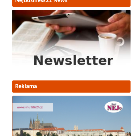
NejBusiness.cz News
Reklama