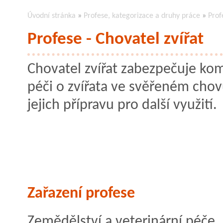
Úvodní stránka
»
Profese, kategorizace a druhy práce
»
Prof
Profese - Chovatel zvířat
Chovatel zvířat zabezpečuje ko
péči o zvířata ve svěřeném chov
jejich přípravu pro další využití.
Zařazení profese
Zemědělství a veterinární péče,