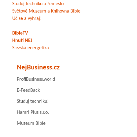
Studuj techniku a řemeslo
Světové Muzeum a Knihovna Bible
Uč se a vyhraj!
BibleTV
Hnutí NEJ
Slezská energetika
NejBusiness.cz
ProfiBusiness.world
E-FeedBack
Studuj techniku!
Hamri Plus s.r.o.
Muzeum Bible