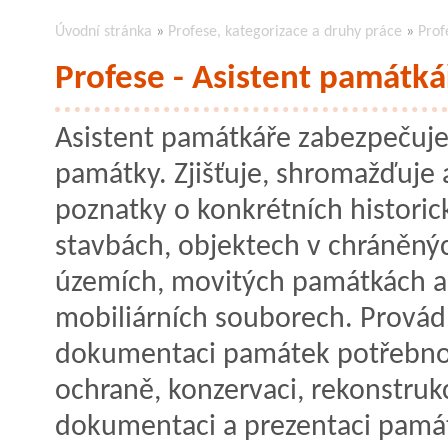
Úvodní stránka
»
Profese, kategorizace a druhy práce
»
Prof
Profese - Asistent památká
Asistent památkáře zabezpečuje
památky. Zjišťuje, shromažďuje a
poznatky o konkrétních historic
stavbách, objektech v chráněný
územích, movitých památkách a
mobiliárních souborech. Provádí
dokumentaci památek potřebnou
ochraně, konzervaci, rekonstrukc
dokumentaci a prezentaci pamá