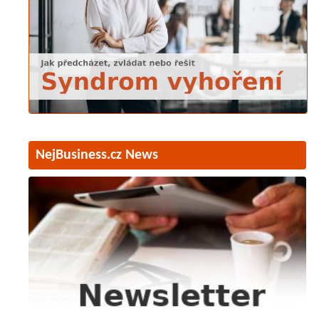
NejBusiness.cz News