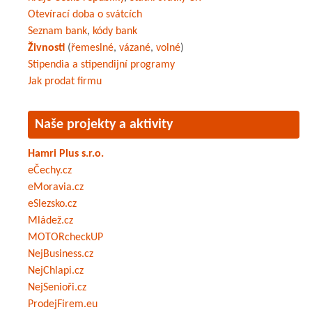
Otevírací doba o svátcích
Seznam bank
,
kódy bank
Živnosti
(
řemeslné
,
vázané
,
volné
)
Stipendia a stipendijní programy
Jak prodat firmu
Naše projekty a aktivity
Hamri Plus s.r.o.
eČechy.cz
eMoravia.cz
eSlezsko.cz
Mládež.cz
MOTORcheckUP
NejBusiness.cz
NejChlapi.cz
NejSenioři.cz
ProdejFirem.eu