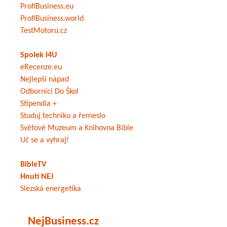
ProfiBusiness.eu
ProfiBusiness.world
TestMotoru.cz
Spolek I4U
eRecenze.eu
Nejlepší nápad
Odborníci Do Škol
Stipendia +
Studuj techniku a řemeslo
Světové Muzeum a Knihovna Bible
Uč se a vyhraj!
BibleTV
Hnutí NEJ
Slezská energetika
NejBusiness.cz